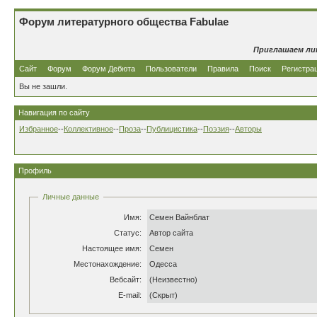
Форум литературного общества Fabulae
Приглашаем ли
Сайт
Форум
Форум Дебюта
Пользователи
Правила
Поиск
Регистра
Вы не зашли.
Навигация по сайту
Избранное
--
Коллективное
--
Проза
--
Публицистика
--
Поэзия
--
Авторы
Профиль
Личные данные
Имя:
Семен Вайнблат
Статус:
Автор сайта
Настоящее имя:
Семен
Местонахождение:
Одесса
Вебсайт:
(Неизвестно)
E-mail:
(Скрыт)