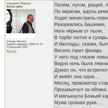
Аркадий Эйдман
Полем, лугом, рощей, 
Автор сайта
По оврагам, вдоль реки
Ходит менестрель-пове
Разорвались башмаки,
Ноги чёрные от пыли,
В торбе лютня и сухарь
Откуда: Москва
И баллады, сказки, был
Зарегистрирован: 2006-07-24
Сообщений: 9237
Весело горит фонарь
Вебсайт
У него под глазом левы
Видно ночь была темна
Думал он, что встретил
И живёт она одна…
Месяц, провокатор ста
Прошмыгнул за облака.
И мелькнула Божьей ка
Мужа грозная рука…