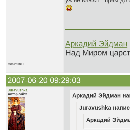
уж не влазит...прям до с
______________
Аркадий Эйдман
Над Миром царс
Неактивен
2007-06-20 09:29:03
Juravushka
Автор сайта
Аркадий Эйдман нап
Juravushka напис
Аркадий Эйдма