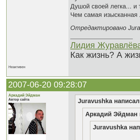
Душой своей легка... и 
Чем самая изысканная л
Отредактировано Jurav
Лидия Журавлёв
Как жизнь? А жи
Неактивен
2007-06-20 09:28:07
Аркадий Эйдман
Автор сайта
Juravushka написал(
Аркадий Эйдман 
Juravushka нап