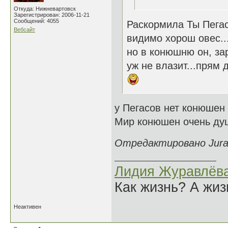
Откуда: Нижневартовск
Зарегистрирован: 2006-11-21
Сообщений: 4055
Раскормила Ты Пегас
Вебсайт
видимо хорош овес..
но в конюшню он, за
уж не влазит...прям д
у Пегасов нет конюшен 
Мир конюшен очень душ
Отредактировано Jurav
Лидия Журавлёв
Как жизнь? А жи
Неактивен