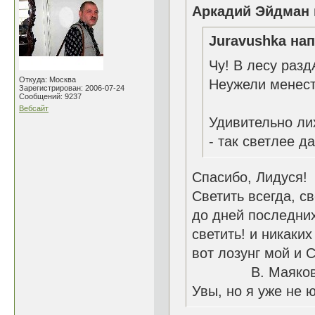
Аркадий Эйдман 
Juravushka нап
Чу! В лесу разд
Откуда: Москва
Неужели менест
Зарегистрирован: 2006-07-24
Сообщений: 9237
Вебсайт
Удивительно ли
- так светлее д
Спасибо, Лидуся!
Светить всегда, с
до дней последних
светить! и никаких
вот лозунг мой и 
В. Маяковс
Увы, но я уже не ю