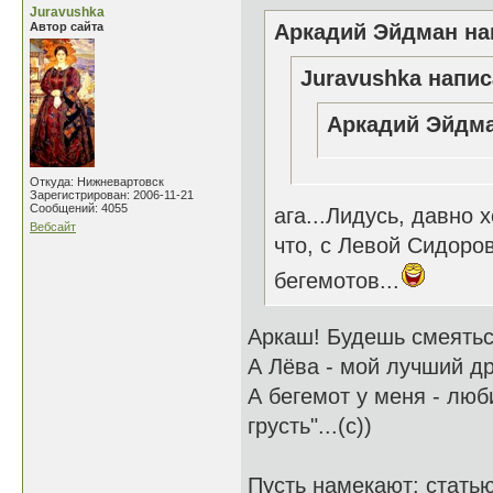
Juravushka
Автор сайта
Аркадий Эйдман нап
Juravushka напис
Аркадий Эйдма
Откуда: Нижневартовск
Зарегистрирован: 2006-11-21
Сообщений: 4055
ага...Лидусь, давно 
Вебсайт
что, с Левой Сидоро
бегемотов...
Аркаш! Будешь смеяться
А Лёва - мой лучший др
А бегемот у меня - люб
грусть"...(с))
Пусть намекают: стать