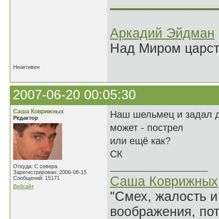
______________
Аркадий Эйдман
Над Миром царс
Неактивен
2007-06-20 00:05:30
Саша Коврижных
Наш шельмец и задал д
Редактор
может - пострел
или ещё как?
СК
Откуда: С севера.
Зарегистрирован: 2006-08-15
Саша Коврижных
Сообщений: 15171
Вебсайт
"Смех, жалость и
воображения, по