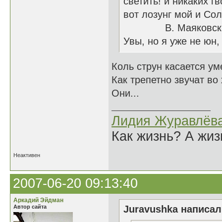
светить! и никаких гв
вот лозунг мой и Сол
В. Маяковск
Увы, но я уже не юн,
Коль струн касается ум
Как трепетно звучат во
Они...
Лидия Журавлёв
Как жизнь? А жи
Неактивен
2007-06-20 09:13:40
Аркадий Эйдман
Автор сайта
Juravushka написал(