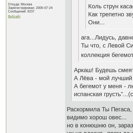
Откуда: Москва
Коль струн каса
Зарегистрирован: 2006-07-24
Сообщений: 9237
Как трепетно зв
Вебсайт
Они...
ага...Лидусь, дав
Ты что, с Левой С
коллекция бегемот
Аркаш! Будешь смеять
А Лёва - мой лучший
А бегемот у меня - л
испанская грусть"...(с
Раскормила Ты Пегаса,
видимо хорош овес...
но в конюшню он, зараз