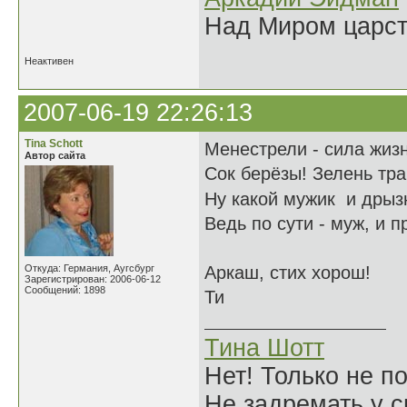
Над Миром царс
Неактивен
2007-06-19 22:26:13
Tina Schott
Менестрели - сила жизн
Автор сайта
Сок берёзы! Зелень тра
Ну какой мужик и дрыз
Ведь по сути - муж, и п
Откуда: Германия, Аугсбург
Аркаш, стих хорош!
Зарегистрирован: 2006-06-12
Сообщений: 1898
Ти
Тина Шотт
Нет! Только не по
Не задремать у с