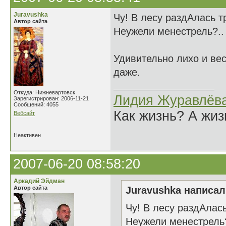
Juravushka
Чу! В лесу раздАлась тр
Автор сайта
Неужели менестрель?..
Удивительно лихо и вес
даже.
Откуда: Нижневартовск
Лидия Журавлёв
Зарегистрирован: 2006-11-21
Сообщений: 4055
Как жизнь? А жи
Вебсайт
Неактивен
2007-06-20 08:58:20
Аркадий Эйдман
Автор сайта
Juravushka написал(
Чу! В лесу раздАлась
Неужели менестрель?