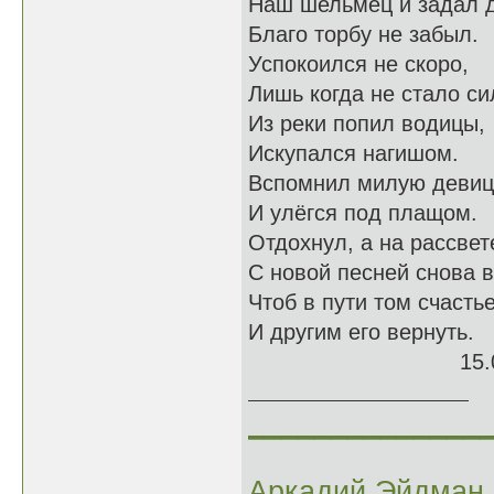
Наш шельмец и задал д
Благо торбу не забыл.
Успокоился не скоро,
Лишь когда не стало си
Из реки попил водицы,
Искупался нагишом.
Вспомнил милую деви
И улёгся под плащом.
Отдохнул, а на рассвет
С новой песней снова в
Чтоб в пути том счасть
И другим его вернуть.
15.06.
______________
Аркадий Эйдман