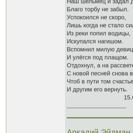
Наш шельмец и задал д
Благо торбу не забыл.
Успокоился не скоро,
Лишь когда не стало си
Из реки попил водицы,
Искупался нагишом.
Вспомнил милую деви
И улёгся под плащом.
Отдохнул, а на рассвет
С новой песней снова в
Чтоб в пути том счасть
И другим его вернуть.
15.06.
______________
Аркадий Эйдман