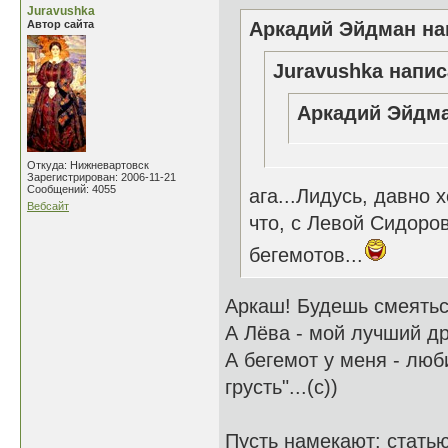
Juravushka
Автор сайта
Аркадий Эйдман нап
Juravushka напис
Аркадий Эйдма
Откуда: Нижневартовск
Зарегистрирован: 2006-11-21
Сообщений: 4055
ага...Лидусь, давно 
Вебсайт
что, с Левой Сидоро
бегемотов...
Аркаш! Будешь смеяться
А Лёва - мой лучший др
А бегемот у меня - люб
грусть"...(с))
Пусть намекают: стать