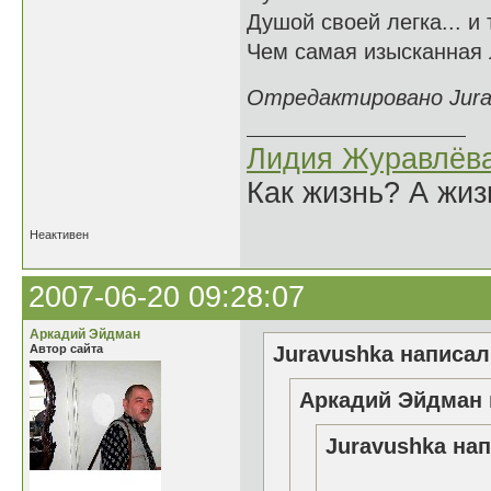
Душой своей легка... и 
Чем самая изысканная л
Отредактировано Jurav
Лидия Журавлёв
Как жизнь? А жи
Неактивен
2007-06-20 09:28:07
Аркадий Эйдман
Автор сайта
Juravushka написал(
Аркадий Эйдман 
Juravushka нап