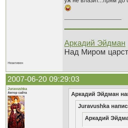
уж не влазит...прям до с
______________
Аркадий Эйдман
Над Миром царс
Неактивен
2007-06-20 09:29:03
Juravushka
Автор сайта
Аркадий Эйдман нап
Juravushka напис
Аркадий Эйдма