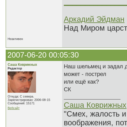
______________
Аркадий Эйдман
Над Миром царс
Неактивен
2007-06-20 00:05:30
Саша Коврижных
Наш шельмец и задал д
Редактор
может - пострел
или ещё как?
СК
Откуда: С севера.
Зарегистрирован: 2006-08-15
Саша Коврижных
Сообщений: 15171
Вебсайт
"Смех, жалость и
воображения, по