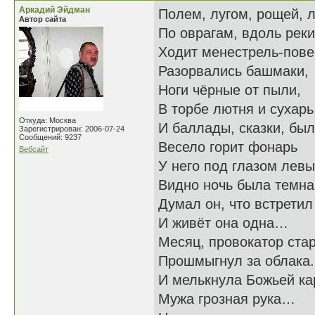
Аркадий Эйдман
Полем, лугом, рощей, 
Автор сайта
По оврагам, вдоль реки
Ходит менестрель-пове
Разорвались башмаки,
Ноги чёрные от пыли,
В торбе лютня и сухарь
Откуда: Москва
И баллады, сказки, был
Зарегистрирован: 2006-07-24
Сообщений: 9237
Весело горит фонарь
Вебсайт
У него под глазом левы
Видно ночь была темна
Думал он, что встретил
И живёт она одна…
Месяц, провокатор ста
Прошмыгнул за облака.
И мелькнула Божьей ка
Мужа грозная рука…