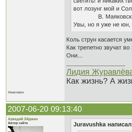
светить! и никаких гв
вот лозунг мой и Сол
В. Маяковск
Увы, но я уже не юн,
Коль струн касается ум
Как трепетно звучат во
Они...
Лидия Журавлёв
Как жизнь? А жи
Неактивен
2007-06-20 09:13:40
Аркадий Эйдман
Автор сайта
Juravushka написал(