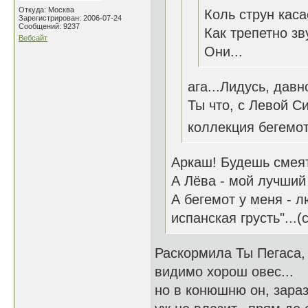
Откуда: Москва
Коль струн каса
Зарегистрирован: 2006-07-24
Сообщений: 9237
Как трепетно зв
Вебсайт
Они...
ага...Лидусь, дав
Ты что, с Левой С
коллекция бегемот
Аркаш! Будешь смеять
А Лёва - мой лучший
А бегемот у меня - л
испанская грусть"...(с
Раскормила Ты Пегаса,
видимо хорош овес...
но в конюшню он, зараз