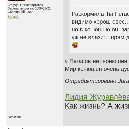
Откуда: Нижневартовск
Зарегистрирован: 2006-11-21
Сообщений: 4055
Раскормила Ты Пегас
Вебсайт
видимо хорош овес..
но в конюшню он, за
уж не влазит...прям д
у Пегасов нет конюшен 
Мир конюшен очень душ
Отредактировано Jurav
Лидия Журавлёв
Как жизнь? А жи
Неактивен