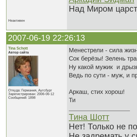
Над Миром царс
Неактивен
2007-06-19 22:26:13
Tina Schott
Менестрели - сила жизн
Автор сайта
Сок берёзы! Зелень тра
Ну какой мужик и дрыз
Ведь по сути - муж, и п
Откуда: Германия, Аугсбург
Аркаш, стих хорош!
Зарегистрирован: 2006-06-12
Сообщений: 1898
Ти
Тина Шотт
Нет! Только не по
Не задремать у с