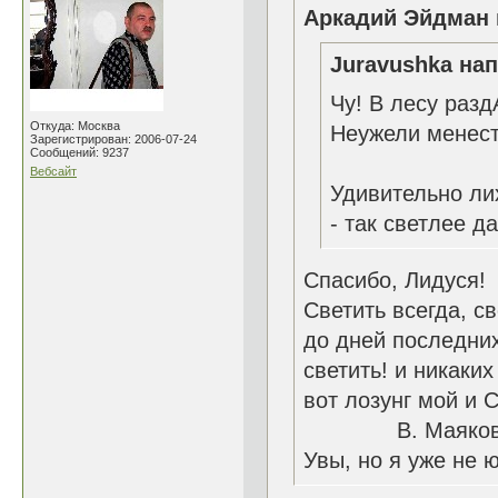
Аркадий Эйдман 
Juravushka нап
Чу! В лесу разд
Откуда: Москва
Неужели менест
Зарегистрирован: 2006-07-24
Сообщений: 9237
Вебсайт
Удивительно ли
- так светлее д
Спасибо, Лидуся!
Светить всегда, с
до дней последних
светить! и никаких
вот лозунг мой и 
В. Маяковс
Увы, но я уже не ю