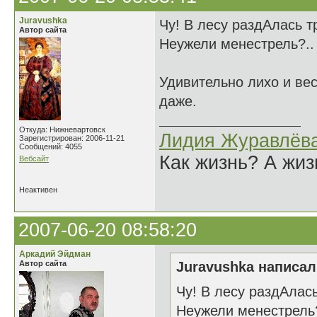
Juravushka
Чу! В лесу раздАлась тр
Автор сайта
Неужели менестрель?..
Удивительно лихо и вес
даже.
Откуда: Нижневартовск
Лидия Журавлёв
Зарегистрирован: 2006-11-21
Сообщений: 4055
Как жизнь? А жи
Вебсайт
Неактивен
2007-06-20 08:58:20
Аркадий Эйдман
Автор сайта
Juravushka написал(
Чу! В лесу раздАлась
Неужели менестрель?