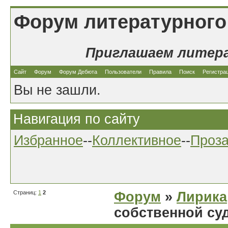
Форум литературного
Приглашаем литер
Сайт
Форум
Форум Дебюта
Пользователи
Правила
Поиск
Регистра
Вы не зашли.
Навигация по сайту
Избранное
--
Коллективное
--
Проз
Страниц:
1
2
Форум
»
Лирика
собственной су