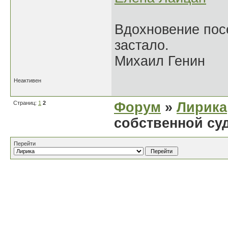
Вдохновение посе
застало.
Михаил Генин
Неактивен
Страниц:
1
2
Форум
»
Лирика
собственной су
Перейти