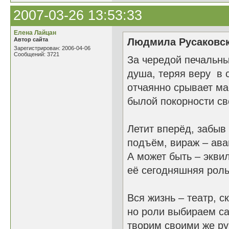
2007-03-26 13:53:33
Елена Лайцан
Автор сайта
Людмила Русаковск
Зарегистрирован: 2006-04-06
Сообщений: 3721
За чередой печальн
душа, теряя веру в с
отчаянно срывает ма
былой покорности св
Летит вперёд, забыв 
подъём, вираж – ав
А может быть – экви
её сегодняшняя рол
Вся жизнь – театр, с
но роли выбираем с
творим своими же р