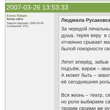
2007-03-26 13:53:33
Елена Лайцан
Автор сайта
Людмила Русаковск
Зарегистрирован: 2006-04-06
Сообщений: 3721
За чередой печальн
душа, теряя веру в с
отчаянно срывает ма
былой покорности св
Летит вперёд, забыв 
подъём, вираж – ав
А может быть – экви
её сегодняшняя рол
Вся жизнь – театр, с
но роли выбираем с
творим своими же р