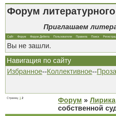
Форум литературного
Приглашаем литер
Сайт
Форум
Форум Дебюта
Пользователи
Правила
Поиск
Регистра
Вы не зашли.
Навигация по сайту
Избранное
--
Коллективное
--
Проз
Страниц:
1
2
Форум
»
Лирика
собственной су