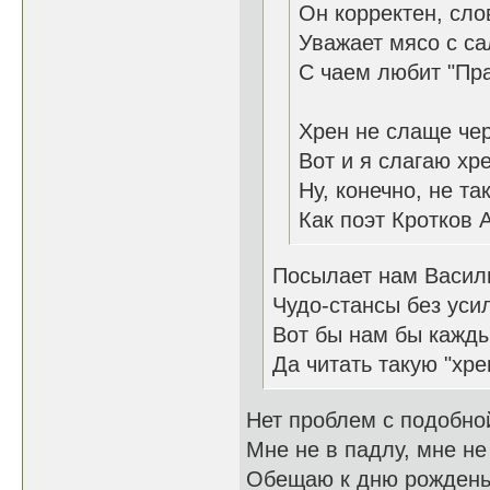
Он корректен, сло
Уважает мясо с са
С чаем любит "Пра
Хрен не слаще чер
Вот и я слагаю хре
Ну, конечно, не та
Как поэт Кротков А
Посылает нам Васил
Чудо-стансы без уси
Вот бы нам бы кажд
Да читать такую "хре
Нет проблем с подобно
Мне не в падлу, мне не
Обещаю к дню рожден