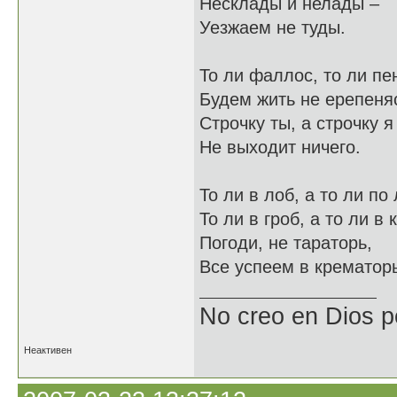
Несклады и нелады –
Уезжаем не туды.
То ли фаллос, то ли пе
Будем жить не ерепеня
Строчку ты, а строчку я
Не выходит ничего.
То ли в лоб, а то ли по 
То ли в гроб, а то ли в 
Погоди, не тараторь,
Все успеем в кремато
No creo en Dios p
Неактивен