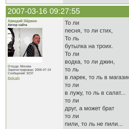
2007-03-16 09:27:55
Аркадий Эйдман
То ли
Автор сайта
песня, то ли стих,
То ль
бутылка на троих.
То ли
водка, то ли джин,
Откуда: Москва
то ль
Зарегистрирован: 2006-07-24
Сообщений: 9237
в ларек, то ль в магази
Вебсайт
то ли
в лужу, то ль в салат...
то ли
друг, а может брат
то ли
пили, то ль не пили...