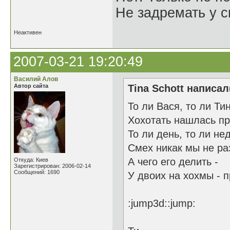
Не задремать у с
Неактивен
2007-03-21 19:20:49
Василий Алов
Автор сайта
Tina Schott написал
То ли Вася, то ли Тин
Хохотать нашлась пр
То ли день, то ли не
Смех никак мы не ра
А чего его делить -
Откуда: Киев
Зарегистрирован: 2006-02-14
Сообщений: 1690
У двоих на хохмы - п
:jump3d::jump: