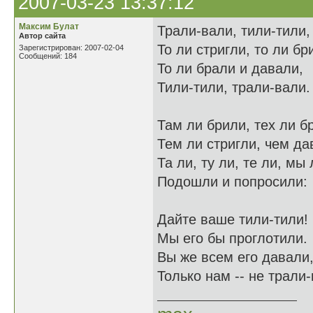
2007-03-23 13:37:12
Максим Булат
Трали-вали, тили-тили,
Автор сайта
То ли стригли, то ли бр
Зарегистрирован: 2007-02-04
Сообщений: 184
То ли брали и давали,
Тили-тили, трали-вали.
Там ли брили, тех ли б
Тем ли стригли, чем д
Та ли, ту ли, те ли, мы
Подошли и попросили:
Дайте ваше тили-тили!
Мы его бы проглотили.
Вы же всем его давали
Только нам -- не трали-