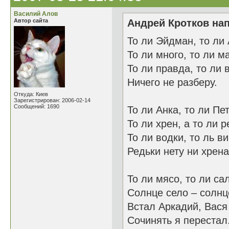
Василий Алов
Автор сайта
Андрей Кротков нап
То ли Эйдман, то ли
То ли много, то ли м
То ли правда, то ли 
Ничего не разберу.
Откуда: Киев
Зарегистрирован: 2006-02-14
Сообщений: 1690
То ли Анка, то ли Пет
То ли хрен, а то ли р
То ли водки, то ль в
Редьки нету ни хрена
То ли мясо, то ли са
Солнце село – солнц
Встал Аркадий, Вася
Сочинять я перестал