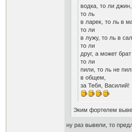
водка, то ли джин,
то ль
в ларек, то ль в м
то ли
в лужу, то ль в сал
то ли
друг, а может брат
то ли
пили, то ль не пили
в общем,
за Тебя, Василий!
Эким фортелем вывел
ну раз вывели, то пред