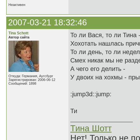
Неактивен
2007-03-21 18:32:46
Tina Schott
То ли Вася, то ли Тина 
Автор сайта
Хохотать нашлась прич
То ли день, то ли неде
Смех никак мы не разд
А чего его делить -
У двоих на хохмы - пры
Откуда: Германия, Аугсбург
Зарегистрирован: 2006-06-12
Сообщений: 1898
:jump3d::jump:
Ти
Тина Шотт
Нет! Только не по