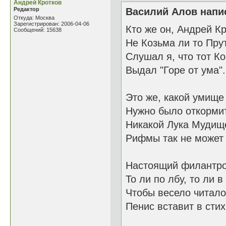
Андрей Кротков
Редактор
Василий Алов напис
Откуда: Москва
Зарегистрирован: 2006-04-06
Кто же он, Андрей К
Сообщений: 15638
Не Козьма ли то Пру
Слушал я, что тот К
Выдал "Горе от ума".
Это же, какой умище
Нужно было откорми
Никакой Лука Мудищ
Рифмы так не может 
Настоящий филантро
То ли по лбу, то ли в
Чтобы весело читало
Пенис вставит в стих