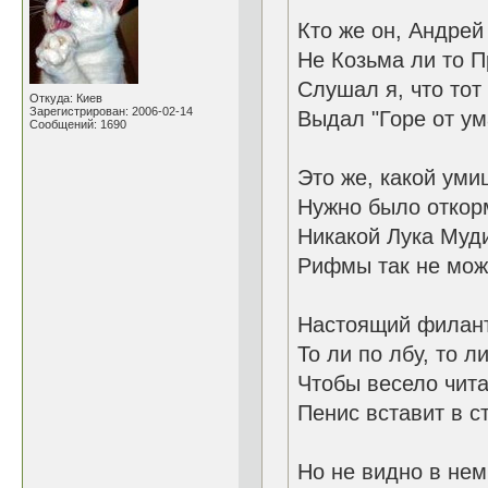
Кто же он, Андрей
Не Козьма ли то П
Слушал я, что тот
Откуда: Киев
Зарегистрирован: 2006-02-14
Выдал "Горе от ум
Сообщений: 1690
Это же, какой уми
Нужно было откор
Никакой Лука Муд
Рифмы так не може
Настоящий филан
То ли по лбу, то ли
Чтобы весело чита
Пенис вставит в с
Но не видно в нем