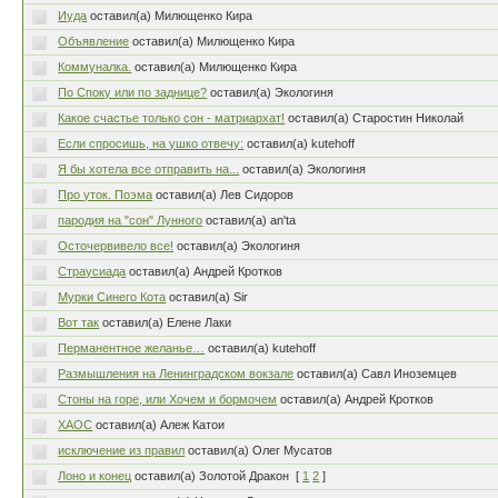
Иуда
оставил(а) Милющенко Кира
Объявление
оставил(а) Милющенко Кира
Коммуналка.
оставил(а) Милющенко Кира
По Споку или по заднице?
оставил(а) Экологиня
Какое счастье только сон - матриархат!
оставил(а) Старостин Николай
Если спросишь, на ушко отвечу:
оставил(а) kutehoff
Я бы хотела все отправить на...
оставил(а) Экологиня
Про уток. Поэма
оставил(а) Лев Сидоров
пародия на "сон" Лунного
оставил(а) an'ta
Осточервивело все!
оставил(а) Экологиня
Страусиада
оставил(а) Андрей Кротков
Мурки Синего Кота
оставил(а) Sir
Вот так
оставил(а) Елене Лаки
Перманентное желанье…
оставил(а) kutehoff
Размышления на Ленинградском вокзале
оставил(а) Савл Иноземцев
Стоны на горе, или Хочем и бормочем
оставил(а) Андрей Кротков
ХАОС
оставил(а) Алеж Катои
исключение из правил
оставил(а) Oлег Мусатов
Лоно и конец
оставил(а) Золотой Дракон
[
1
2
]