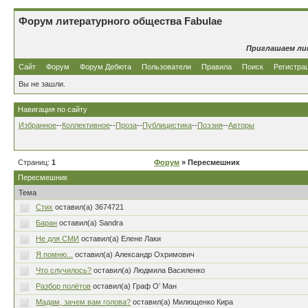
Форум литературного общества Fabulae
Приглашаем ли
Сайт
Форум
Форум Дебюта
Пользователи
Правила
Поиск
Регистра
Вы не зашли.
Навигация по сайту
Избранное
--
Коллективное
--
Проза
--
Публицистика
--
Поэзия
--
Авторы
Страниц:
1
Форум
» Пересмешник
Пересмешник
Тема
Стих
оставил(а) 3674721
Баран
оставил(а) Sandra
Не для СМИ
оставил(а) Елене Лаки
Я помню...
оставил(а) Александр Охримович
Что случилось?
оставил(а) Людмила Василенко
Разбор полётов
оставил(а) Граф О’ Ман
Мадам, зачем вам голова?
оставил(а) Милющенко Кира