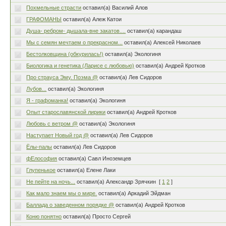
Похмельные страсти
оставил(а) Василий Алов
ГРАФОМАНЫ
оставил(а) Алеж Катои
Душа- ребром- дышала-вне закатов....
оставил(а) карандаш
Мы с семян мечтаем о прекрасном...
оставил(а) Алексей Николаев
Бестолковщина (обкурилась!)
оставил(а) Экологиня
Биологика и генетика (Ларисе с любовью)
оставил(а) Андрей Кротков
Про страуса Эму. Поэма @
оставил(а) Лев Сидоров
Лубов...
оставил(а) Экологиня
Я - графоманка!
оставил(а) Экологиня
Опыт старославянской лирики
оставил(а) Андрей Кротков
Любовь с ветром @
оставил(а) Экологиня
Наступает Новый год @
оставил(а) Лев Сидоров
Ёлы-палы
оставил(а) Лев Сидоров
фЕлософия
оставил(а) Савл Иноземцев
Глупенькое
оставил(а) Елене Лаки
Не пейте на ночь...
оставил(а) Александр Зрячкин
[
1
2
]
Как мало знаем мы о мире.
оставил(а) Аркадий Эйдман
Баллада о заведенном порядке @
оставил(а) Андрей Кротков
Коню понятно
оставил(а) Просто Сергей