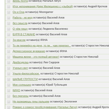
жизнь поэта
оставил(а) Наталья Лигун
Итог непонимания (Кире Милющенко с улыбкой)
оставил(а) Андрей Кротков
Он и Она
оставил(а) Moongamer
Работа - не мед
оставил(а) Василий Алов
без смысла
оставил(а) Василий Алов
О чём пишу
оставил(а) Людмила Василенко
БУРЯ В СТАКАНЕ
оставил(а) Василий Алов
За квасом
оставил(а) IRIHA
То ли перемёрз на даче, то ли... чаю перепил...
оставил(а) Старостин Никола
Депрессионное жужжание
оставил(а) IRIHA
Машина жизни - это полный автомат!
оставил(а) Старостин Николай
Дребезделка
оставил(а) Лев Сидоров
Ученья свет
оставил(а) Василий Алов
Уныло-философское.
оставил(а) Старостин Николай
ШАЛЫЕ ГЛУПОСТИ
оставил(а) Василий Алов
Мое солнышко
оставил(а) Юрий Тубольцев
КИНО
оставил(а) Василий Алов
Без причины
оставил(а) Василий Алов
Не размажешь гены пальцем
оставил(а) Экологиня
Романс о сеансе техобслуживания (Наталье Лигун)
оставил(а) Андрей Крот