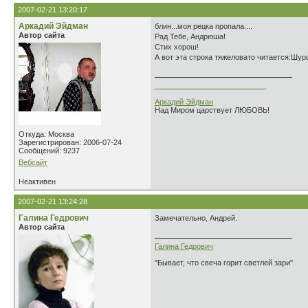
2007-02-21 13:20:17
Аркадий Эйдман
блин...моя рецка пропала....
Автор сайта
Рад Тебе, Андрюша!
Стих хорош!
А вот эта строка тяжеловато читается:Шур
___________________________
Аркадий Эйдман
Над Миром царствует ЛЮБОВЬ!
Откуда: Москва
Зарегистрирован: 2006-07-24
Сообщений: 9237
Вебсайт
Неактивен
2007-02-21 13:24:28
Галина Гедрович
Замечательно, Андрей.
Автор сайта
Галина Гедрович
"Бывает, что свеча горит светлей зари"