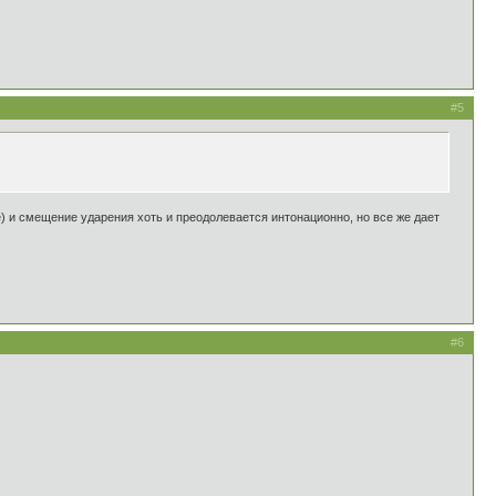
#5
ае) и смещение ударения хоть и преодолевается интонационно, но все же дает
#6