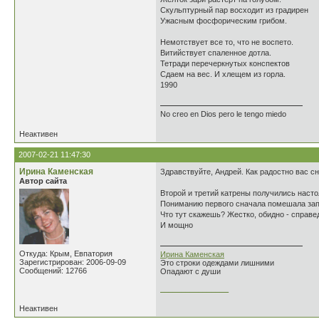
Скульптурный пар восходит из градирен
Ужасным фосфорическим грибом.
Немотствует все то, что не воспето.
Витийствует спаленное дотла.
Тетради перечеркнутых конспектов
Сдаем на вес. И хлещем из горла.
1990
No creo en Dios pero le tengo miedo
Неактивен
2007-02-21 11:47:30
Ирина Каменская
Здравствуйте, Андрей. Как радостно вас сн
Автор сайта
Второй и третий катрены получились наст
Пониманию первого сначала помешала зап
Что тут скажешь? Жестко, обидно - справе
И мощно
Откуда: Крым, Евпатория
Ирина Каменская
Зарегистрирован: 2006-09-09
Это строки одеждами лишними
Сообщений: 12766
Опадают с души
________________
Неактивен