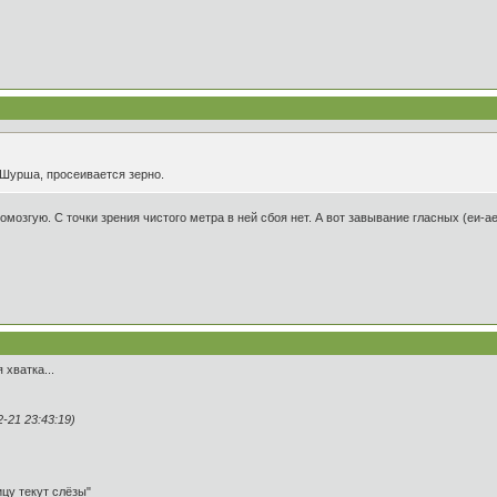
:Шурша, просеивается зерно.
омозгую. С точки зрения чистого метра в ней сбоя нет. А вот завывание гласных (еи-
 хватка...
21 23:43:19)
ицу текут слёзы"