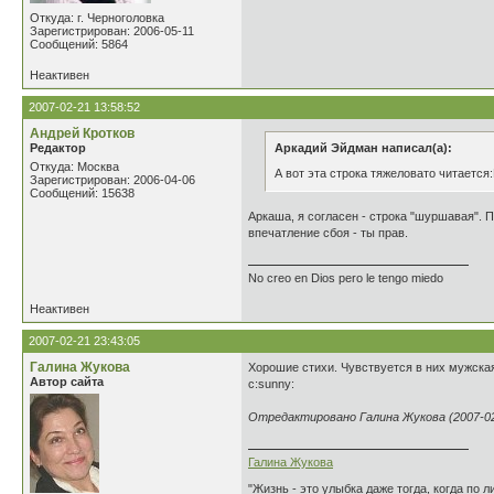
Откуда: г. Черноголовка
Зарегистрирован: 2006-05-11
Сообщений: 5864
Неактивен
2007-02-21 13:58:52
Андрей Кротков
Редактор
Аркадий Эйдман написал(а):
Откуда: Москва
А вот эта строка тяжеловато читается
Зарегистрирован: 2006-04-06
Сообщений: 15638
Аркаша, я согласен - строка "шуршавая". П
впечатление сбоя - ты прав.
No creo en Dios pero le tengo miedo
Неактивен
2007-02-21 23:43:05
Галина Жукова
Хорошие стихи. Чувствуется в них мужская
Автор сайта
с:sunny:
Отредактировано Галина Жукова (2007-02-
Галина Жукова
"Жизнь - это улыбка даже тогда, когда по л