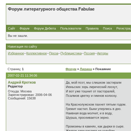
Форум литературного общества Fabulae
Сайт
Форум
Форум Дебюта
Пользователи
Правила
Поиск
Регистра
Вы не зашли.
Навигация по сайту
Избранное
--
Коллективное
--
Проза
--
Публицистика
--
Поэзия
--
Авторы
Страниц:
1
Форум
»
Лирика
» Покаяние
2007-02-21 11:34:06
Андрей Кротков
Да, мой поэт, мы слишком застирали
Редактор
Июньских зорь лирический лоскут,
Откуда: Москва
И вот уже тошнит от пасторалей,
Зарегистрирован: 2006-04-06
Псалмов цветку и гимнов колоску.
Сообщений: 15638
На Краснолужском пахнет пятым годом.
Гремит настил. Быки уперлись в дно.
Наивная вода молчит, и в воду,
Шурша, просеивается зерно.
Промоины в камнях, как дырки в сыре.
Желток зари растерт на голубом.