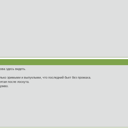
ова здесь видеть.
олько зримыми и выпуклыми, что последний бьет без промаха.
ятая после лоскута.
дливо.