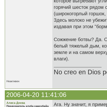
которое выгребают угли
горячий шесток рядом с
(широкогорлый горшок,
Здесь молоко не убежит
издавая при этом "борм
Сожжение ботвы? Да. Ос
белый тяжелый дым, ко
земле и на самом верх
влаги).
No creo en Dios p
Неактивен
2006-04-20 11:41:06
Алиса Деева
Ага. Ну значит, я прим
Председатель клуба самоубийц