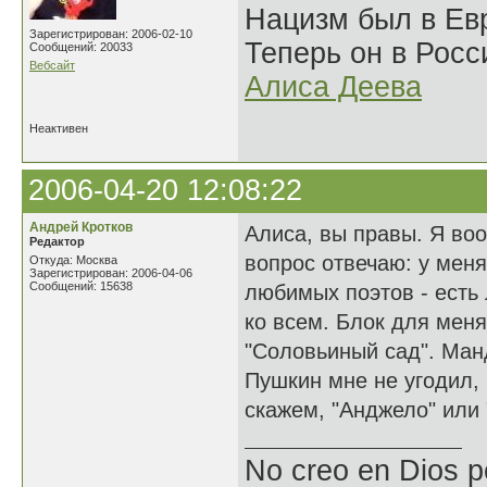
Нацизм был в Евр
Зарегистрирован: 2006-02-10
Теперь он в Росс
Сообщений: 20033
Вебсайт
Алиса Деева
Неактивен
2006-04-20 12:08:22
Андрей Кротков
Алиса, вы правы. Я во
Редактор
вопрос отвечаю: у меня
Откуда: Москва
Зарегистрирован: 2006-04-06
Сообщений: 15638
любимых поэтов - есть
ко всем. Блок для меня 
"Соловьиный сад". Ман
Пушкин мне не угодил, 
скажем, "Анджело" или 
No creo en Dios p