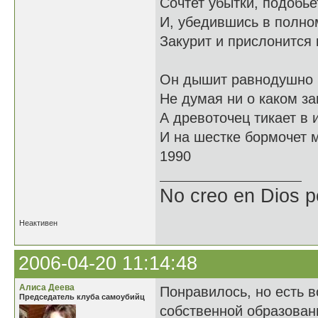
Сочтет убытки, подобье
И, убедившись в полно
Закурит и прислонится 
Он дышит равнодушно и
Не думая ни о каком за
А древоточец тикает в 
И на шестке бормочет 
1990
No creo en Dios p
Неактивен
2006-04-20 11:14:48
Алиса Деева
Понравилось, но есть в
Председатель клуба самоубийц
собственной образова