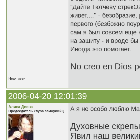
"Дайте Тютчеву стрекОз
живет...." - безобразие
первого (безбожно поу
сам я был совсем еще н
на защиту - и вроде бы
Иногда это помогает.
No creo en Dios p
Неактивен
2006-04-20 12:01:39
Алиса Деева
А я не особо люблю Ма
Председатель клуба самоубийц
Духовные скрепы
Явил наш велики