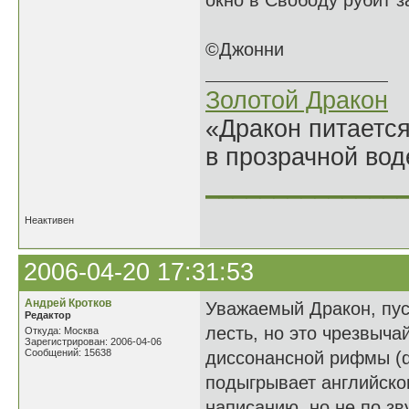
окно в Свободу рубит з
©Джонни
Золотой Дракон
«Дракон питается
в прозрачной во
______________
Неактивен
2006-04-20 17:31:53
Андрей Кротков
Уважаемый Дракон, пус
Редактор
лесть, но это чрезвыча
Откуда: Москва
Зарегистрирован: 2006-04-06
Сообщений: 15638
диссонансной рифмы (de
подыгрывает английско
написанию, но не по зв