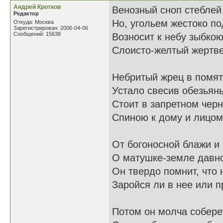
Андрей Кротков
Венозный сноп стеблей
Редактор
Но, угольем жестоко п
Откуда: Москва
Зарегистрирован: 2006-04-06
Сообщений: 15638
Возносит к небу зыбко
Слоисто-желтый жертв
Небритый жрец в помят
Устало свесив обезьянь
Стоит в запретном чер
Спиною к дому и лицом 
От богоносной блажи и
О матушке-земле давно
Он твердо помнит, что 
Заройся ли в нее или п
Потом он молча соберет