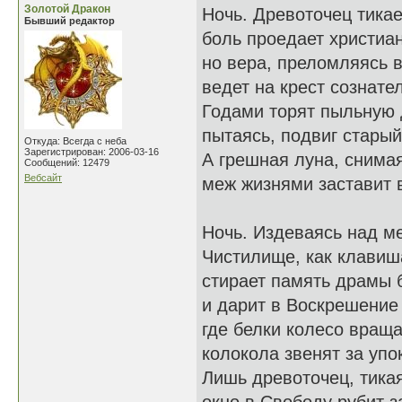
Золотой Дракон
Ночь. Древоточец тикае
Бывший редактор
боль проедает христиан
но вера, преломляясь в
ведет на крест сознате
Годами торят пыльную 
пытаясь, подвиг старый
Откуда: Всегда с неба
Зарегистрирован: 2006-03-16
А грешная луна, снимая
Сообщений: 12479
Вебсайт
меж жизнями заставит 
Ночь. Издеваясь над м
Чистилище, как клавиша
стирает память драмы 
и дарит в Воскрешение 
где белки колесо враща
колокола звенят за упок
Лишь древоточец, тика