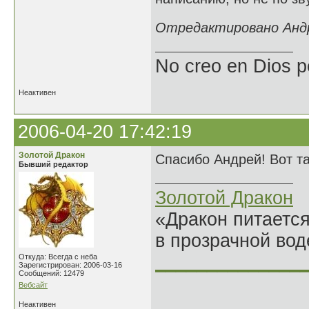
Отредактировано Андре
No creo en Dios p
Неактивен
2006-04-20 17:42:19
Золотой Дракон
Спасибо Андрей! Вот т
Бывший редактор
Золотой Дракон
«Дракон питается
в прозрачной во
______________
Откуда: Всегда с неба
Зарегистрирован: 2006-03-16
Сообщений: 12479
Вебсайт
Неактивен