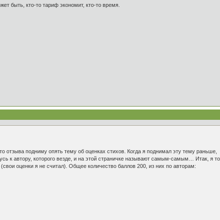
жет быть, кто-то тариф экономит, кто-то время.
о отзыва подниму опять тему об оценках стихов. Когда я поднимал эту тему раньше, 
нусь к автору, которого везде, и на этой страничке называют самым-самым… Итак, я 
 (свои оценки я не считал). Общее количество баллов 200, из них по авторам: