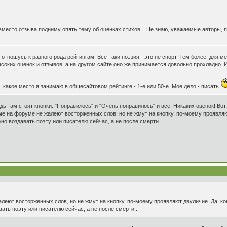
место отзыва подниму опять тему об оценках стихов... Не знаю, уважаемые авторы, п
 отношусь к разного рода рейтингам. Всё-таки поэзия - это не спорт. Тем более, для 
соких оценок и отзывов, а на другом сайте оно же принимается довольно прохладно. 
 какое место я занимаю в общесайтовом рейтинге - 1-е или 50-е. Мое дело - писать
дь там стоят кнопки: "Понравилось" и "Очень понравилось" и всё! Никаких оценок! Вот
рые на форуме не жалеют восторженных слов, но не жмут на кнопку, по-моему проявляю
жно воздавать поэту или писателю сейчас, а не после смерти...
алеют восторженных слов, но не жмут на кнопку, по-моему проявляют двуличие. Да, кон
ать поэту или писателю сейчас, а не после смерти...