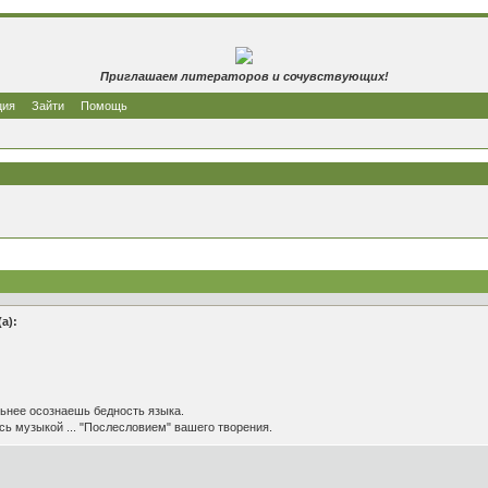
Приглашаем литераторов и сочувствующих!
ция
Зайти
Помощь
а):
льнее осознаешь бедность языка.
сь музыкой ... "Послесловием" вашего творения.