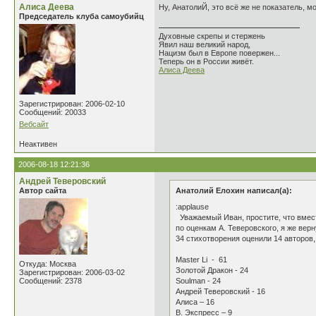
Алиса Деева
Ну, АнатолиЙ, это всё же не показатель, мо
Председатель клуба самоубийц
Духовные скрепы и стержень
Явил наш великий народ,
Нацизм был в Европе повержен...
Теперь он в России живёт.
Алиса Деева
Зарегистрирован: 2006-02-10
Сообщений: 20033
Вебсайт
Неактивен
2006-08-18 12:21:36
Андрей Теверовский
Автор сайта
Анатолий Елохин написал(а):
:applause
Уважаемый Иван, простите, что вмест
по оценкам А. Теверовского, я же вер
34 стихотворения оценили 14 авторов,
Master Li - 61
Откуда: Москва
Золотой Дракон - 24
Зарегистрирован: 2006-03-02
Сообщений: 2378
Soulman - 24
Андрей Теверовский - 16
Алиса – 16
В. Экспресс – 9