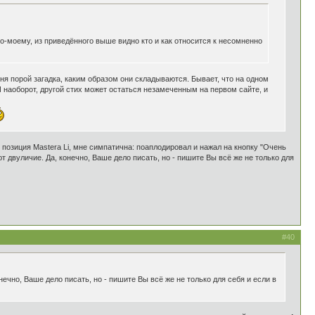
о-моему, из приведённого выше видно кто и как относится к несомненно
меня порой загадка, каким образом они складываются. Бывает, что на одном
И наоборот, другой стих может остаться незамеченным на первом сайте, и
, позиция Mastera Li, мне симпатична: поаплодировал и нажал на кнопку "Очень
т двуличие. Да, конечно, Ваше дело писать, но - пишите Вы всё же не только для
#40
ечно, Ваше дело писать, но - пишите Вы всё же не только для себя и если в