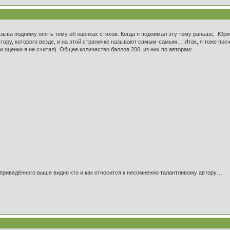
ыва подниму опять тему об оценках стихов. Когда я поднимал эту тему раньше, Юрий
автору, которого везде, и на этой страничке называют самым-самым… Итак, я тоже пос
и оценки я не считал). Общее количество баллов 200, из них по авторам:
 приведённого выше видно кто и как относится к несомненно талантливому автору…