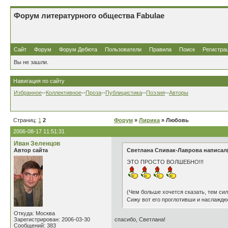
Форум литературного общества Fabulae
Сайт
Форум
Форум Дебюта
Пользователи
Правила
Поиск
Регистра
Вы не зашли.
Навигация по сайту
Избранное
--
Коллективное
--
Проза
--
Публицистика
--
Поэзия
--
Авторы
Страниц:
1
2
Форум
»
Лирика
» Любовь
2006-08-17 11:51:31
Иван Зеленцов
Автор сайта
Светлана Спивак-Лаврова написал(
ЭТО ПРОСТО ВОЛШЕБНО!!!
(Чем больше хочется сказать, тем си
Сижу вот его проглотивши и наслаждю
Откуда: Москва
Зарегистрирован: 2006-03-30
спасибо, Светлана!
Сообщений: 383