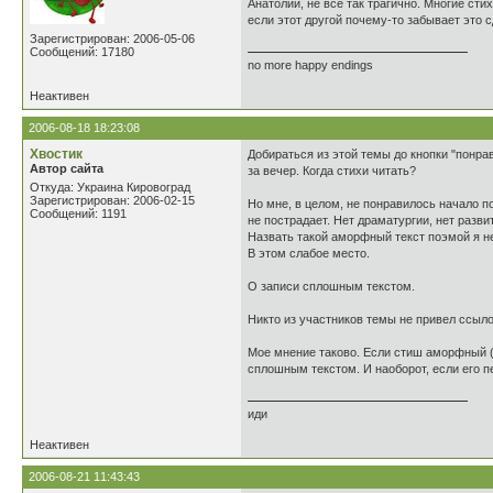
Анатолий, не все так трагично. Многие сти
если этот другой почему-то забывает это сд
Зарегистрирован: 2006-05-06
Сообщений: 17180
no more happy endings
Неактивен
2006-08-18 18:23:08
Хвостик
Добираться из этой темы до кнопки "понра
Автор сайта
за вечер. Когда стихи читать?
Откуда: Украина Кировоград
Зарегистрирован: 2006-02-15
Но мне, в целом, не понравилось начало п
Сообщений: 1191
не пострадает. Нет драматургии, нет разви
Назвать такой аморфный текст поэмой я не
В этом слабое место.
О записи сплошным текстом.
Никто из участников темы не привел ссыло
Мое мнение таково. Если стиш аморфный (ч
сплошным текстом. И наоборот, если его пе
иди
Неактивен
2006-08-21 11:43:43