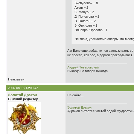
Svetlyachok – 8
Alrum – 2
С. Мацур – 2
Д. Поломова – 2
Э. Галаган – 2
Б. Орхидея – 1
Эльвира Юрасова - 1
Не знаю, уважаемые авторы, по-моему
А я Ване еще добавлю, он заслуживает, вот
не просто, как все, а дороги прокладывает..
Андрей Теверовский
Никогда не говори никогда
Неактивен
2006-08-18 13:00:42
Золотой Дракон
На сайте...
Бывший редактор
Золотой Дракон
«Дракон питается чистой водой Мудрости 
________________