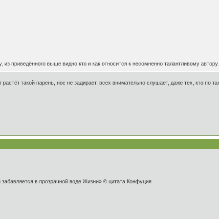
, из приведённого выше видно кто и как относится к несомненно талантливому автор
 растёт такой парень, нос не задирает, всех внимательно слушает, даже тех, кто по т
и забавляется в прозрачной воде Жизни» © цитата Конфуция