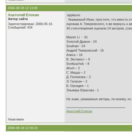
2006-08-18 12:13:09
Анатолий Елохин
:applause
Автор сайта
Уважаемый Иван, простите, что вместо отз
Зарегистрирован: 2006-05-16
оценкам А. Теверовского, я же вернусь к 
Сообщений: 434
34 стихотворения оценили 14 авторов, (сво
Master Li - 61
Золотой Дракон - 24
Soulman - 24
Андрей Теверовский - 16
Алиса – 16
В. Экспресс – 9
Svetlyachok – 8
Alrum – 2
С. Мацур – 2
Д. Поломова – 2
Э. Галаган – 2
Б. Орхидея – 1
Эльвира Юрасова - 1
Не знаю, уважаемые авторы, по-моему, из
Анатолий Елохин
Неактивен
2006-08-18 12:20:23