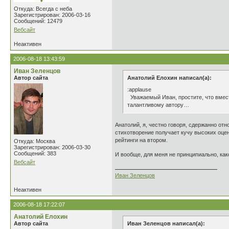
Откуда: Всегда с неба
Зарегистрирован: 2006-03-16
Сообщений: 12479
Вебсайт
Неактивен
2006-08-18 13:43:59
Иван Зеленцов
Автор сайта
Анатолий Елохин написал(а):
:applause
Уважаемый Иван, простите, что вмест
талантливому автору…
Анатолий, я, честно говоря, сдержанно отн
стихотворение получает кучу высоких оцен
рейтинги на втором.
Откуда: Москва
Зарегистрирован: 2006-03-30
Сообщений: 383
И вообще, для меня не принципиально, как
Вебсайт
Иван Зеленцов
Неактивен
2006-08-18 17:22:07
Анатолий Елохин
Автор сайта
Иван Зеленцов написал(а):