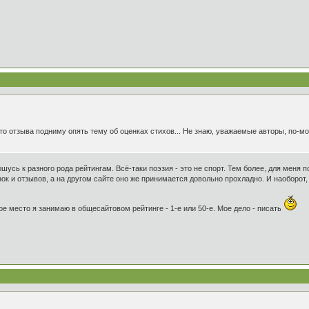
о отзыва подниму опять тему об оценках стихов... Не знаю, уважаемые авторы, по-мо
ошусь к разного рода рейтингам. Всё-таки поэзия - это не спорт. Тем более, для меня 
ок и отзывов, а на другом сайте оно же принимается довольно прохладно. И наоборот
ое место я занимаю в общесайтовом рейтинге - 1-е или 50-е. Мое дело - писать