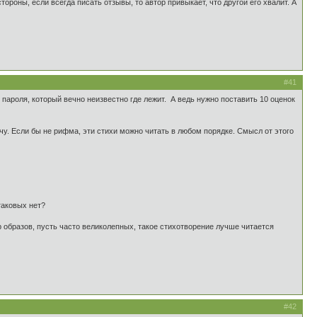
тороны, если всегда писать отзывы, то автор привыкает, что другой его хвалит. А
#41
пароля, который вечно неизвестно где лежит. А ведь нужно поставить 10 оценок
у. Если бы не рифма, эти стихи можно читать в любом порядке. Смысл от этого
таковых нет?
р образов, пусть часто великолепных, такое стихотворение лучше читается
#42