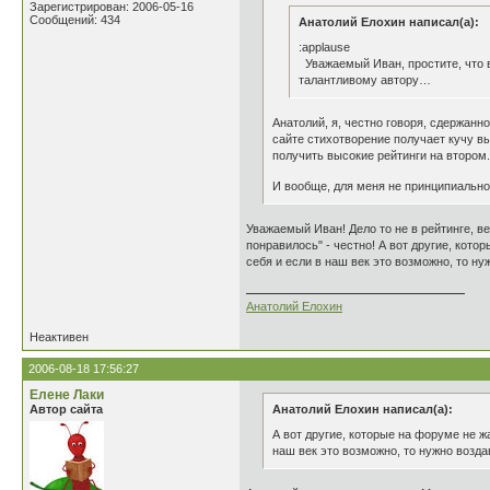
Зарегистрирован: 2006-05-16
Сообщений: 434
Анатолий Елохин написал(а):
:applause
Уважаемый Иван, простите, что в
талантливому автору…
Анатолий, я, честно говоря, сдержанно
сайте стихотворение получает кучу вы
получить высокие рейтинги на втором.
И вообще, для меня не принципиально,
Уважаемый Иван! Дело то не в рейтинге, ве
понравилось" - честно! А вот другие, кото
себя и если в наш век это возможно, то ну
Анатолий Елохин
Неактивен
2006-08-18 17:56:27
Елене Лаки
Автор сайта
Анатолий Елохин написал(а):
А вот другие, которые на форуме не ж
наш век это возможно, то нужно воздав