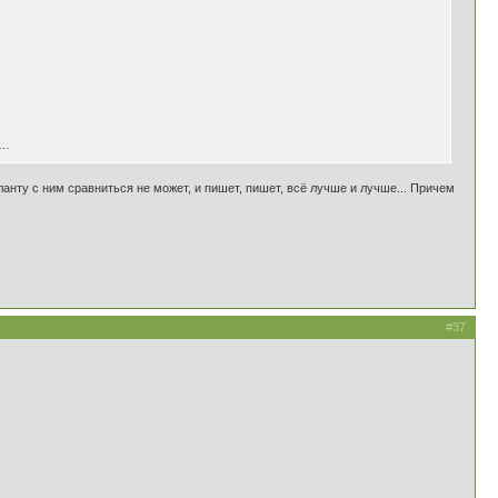
у…
аланту с ним сравниться не может, и пишет, пишет, всё лучше и лучше... Причем
#37