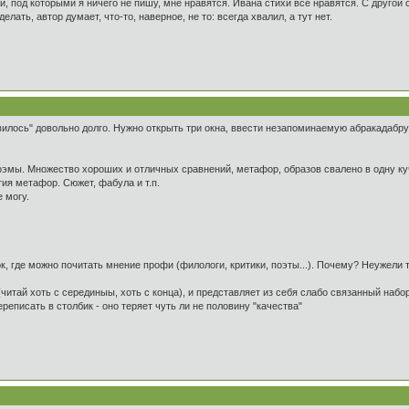
хи, под которыми я ничего не пишу, мне нравятся. Ивана стихи все нравятся. С другой с
елать, автор думает, что-то, наверное, не то: всегда хвалил, а тут нет.
вилось" довольно долго. Нужно открыть три окна, ввести незапоминаемую абракадабру 
оэмы. Множество хороших и отличных сравнений, метафор, образов свалено в одну куч
тия метафор. Сюжет, фабула и т.п.
 могу.
к, где можно почитать мнение профи (филологи, критики, поэты...). Почему? Неужели 
итай хоть с серединыы, хоть с конца), и представляет из себя слабо связанный набо
реписать в столбик - оно теряет чуть ли не половину "качества"