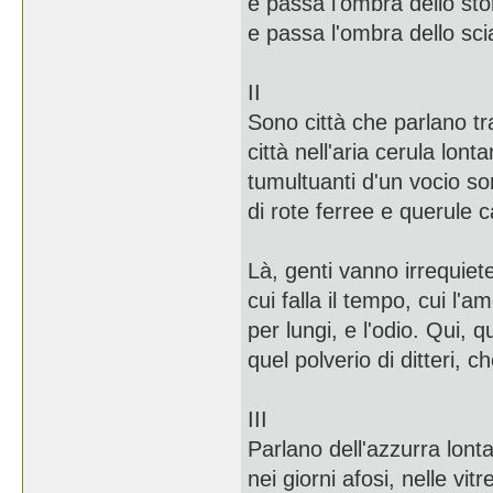
e passa l'ombra dello st
e passa l'ombra dello sc
II
Sono città che parlano tra
città nell'aria cerula lont
tumultuanti d'un vocio so
di rote ferree e querule
Là, genti vanno irrequiet
cui falla il tempo, cui l'
per lungi, e l'odio. Qui, 
quel polverio di ditteri, 
III
Parlano dell'azzurra lon
nei giorni afosi, nelle vit