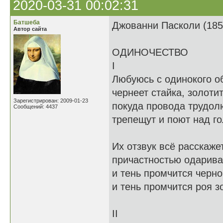
2020-03-31 00:02:31
Батшеба
Джованни Пасколи (185
Автор сайта
ОДИНОЧЕСТВО
I
Любуюсь с одинокого о
чернеет стайка, золотит
Зарегистрирован: 2009-01-23
покуда провода трудол
Сообщений: 4437
трепещут и поют над го
Их отзвук всё расскажет
причастностью одарива
и тень промчится черно
и тень промчится роя з
II