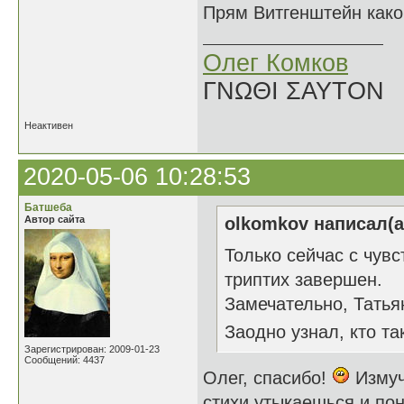
Прям Витгенштейн како
Олег Комков
ΓΝΩΘΙ ΣΑΥΤΟΝ
Неактивен
2020-05-06 10:28:53
Батшеба
Автор сайта
olkomkov написал(а
Только сейчас с чув
триптих завершен.
Замечательно, Татья
Заодно узнал, кто т
Зарегистрирован: 2009-01-23
Сообщений: 4437
Олег, спасибо!
Измуч
стихи утыкаешься и по