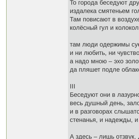
То города беседуют дру
издалека смятеньем го
Там повисают в воздух
колёсный гул и колокол
там люди одержимы су
и ни любить, ни чувство
а надо мною – эхо золо
да пляшет подле облак
III
Беседуют они в лазурн
весь душный день, зал
и в разговорах слышатс
стенанья, и надежды, и
А здесь – лишь отзвук.