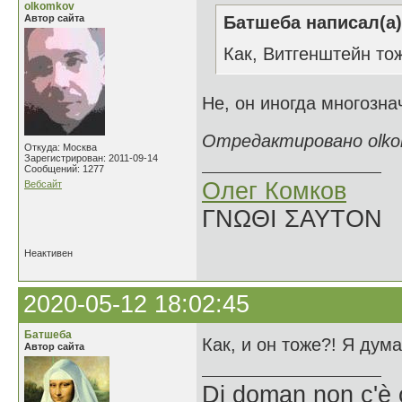
olkomkov
Автор сайта
Батшеба написал(а)
Как, Витгенштейн то
Не, он иногда многозн
Отредактировано olkom
Откуда: Москва
Зарегистрирован: 2011-09-14
Сообщений: 1277
Олег Комков
Вебсайт
ΓΝΩΘΙ ΣΑΥΤΟΝ
Неактивен
2020-05-12 18:02:45
Батшеба
Как, и он тоже?! Я дум
Автор сайта
Di doman non c'è 