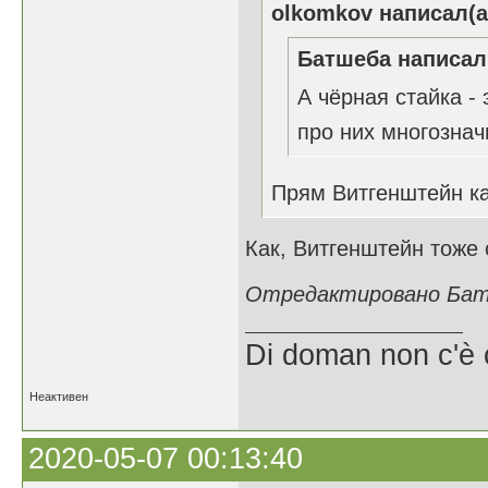
olkomkov написал(а
Батшеба написал(
А чёрная стайка -
про них многознач
Прям Витгенштейн ка
Как, Витгенштейн тоже
Отредактировано Батш
Di doman non c'è 
Неактивен
2020-05-07 00:13:40