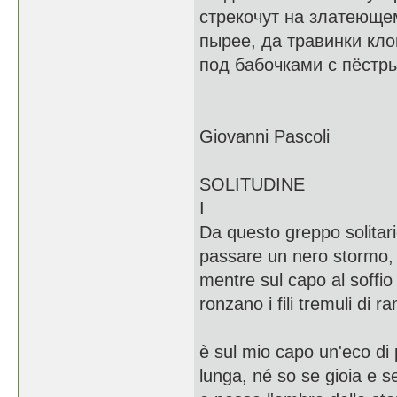
стрекочут на златеющем
пырее, да травинки кл
под бабочками с пёстр
Giovanni Pascoli
SOLITUDINE
I
Da questo greppo solitari
passare un nero stormo,
mentre sul capo al soffio
ronzano i fili tremuli di r
è sul mio capo un'eco di
lunga, né so se gioia e s