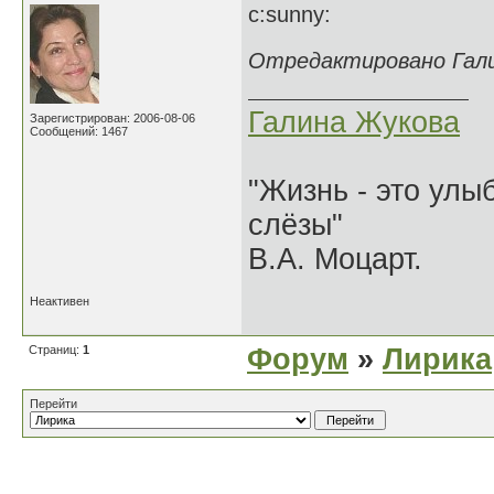
с:sunny:
Отредактировано Галин
Галина Жукова
Зарегистрирован: 2006-08-06
Сообщений: 1467
"Жизнь - это улыб
слёзы"
В.А. Моцарт.
Неактивен
Страниц:
1
Форум
»
Лирика
Перейти