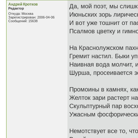
Андрей Кротков
Да, мой поэт, мы слиш
Редактор
Июньских зорь лирическ
Откуда: Москва
Зарегистрирован: 2006-04-06
Сообщений: 15638
И вот уже тошнит от па
Псалмов цветку и гимно
На Краснолужском пахн
Гремит настил. Быки уп
Наивная вода молчит, и
Шурша, просеивается з
Промоины в камнях, ка
Желток зари растерт на
Скульптурный пар восх
Ужасным фосфорически
Немотствует все то, что