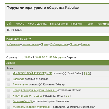
Форум литературного общества Fabulae
Сайт
Форум
Форум Дебюта
Пользователи
Правила
Поиск
Регистра
Вы не зашли.
Навигация по сайту
Избранное
--
Коллективное
--
Проза
--
Публицистика
--
Поэзия
--
Авторы
Страниц:
1
…
45
46
47
48
49
50
51
52
53
Форум
…
80
» Лирика
Лирика
Тема
МЫ В ТОЙ ВОЙНЕ ПОБЕДИЛИ
оставил(а) Юрий Вайн
[
1
2
3
]
Валгалла
оставил(а) seaman
Банальщина
оставил(а) Кристина Эбауэр
Пройдя свинцовый ураган войны....
оставил(а) Шахиня
Я научилась жить одна.
оставил(а) ilona
[
1
2
]
Легко любить @
оставил(а) Ирина Каменская
© Любовь на грани отреченья…
оставил(а) Людмила Русаковская