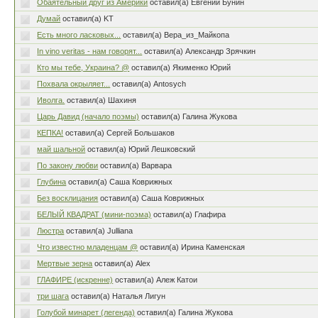
Обаятельный друг из Америки
оставил(а) Евгений Бунин
Думай
оставил(а) KT
Есть много ласковых...
оставил(а) Вера_из_Майкопа
In vino veritas - нам говорят...
оставил(а) Александр Зрячкин
Кто мы тебе, Украина? @
оставил(а) Якименко Юрий
Похвала окрыляет...
оставил(а) Antosych
Иволга.
оставил(а) Шахиня
Царь Давид (начало поэмы)
оставил(а) Галина Жукова
КЕПКА!
оставил(а) Сергей Большаков
май шальной
оставил(а) Юрий Лешковский
По закону любви
оставил(а) Варвара
Глубина
оставил(а) Саша Коврижных
Без восклицания
оставил(а) Саша Коврижных
БЕЛЫЙ КВАДРАТ (мини-поэма)
оставил(а) Глафира
Люстра
оставил(а) Julliana
Что известно младенцам @
оставил(а) Ирина Каменская
Мертвые зерна
оставил(а) Alex
ГЛАФИРЕ (искренне)
оставил(а) Алеж Катои
три шага
оставил(а) Наталья Лигун
Голубой минарет (легенда)
оставил(а) Галина Жукова