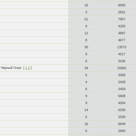
16
6005
3
2501
21
7957
9
4265
12
4887
8
4677
30
13573
9
4517
6
3106
 Чёрный Георг
[
1
2
]
34
15062
5
3368
4
2428
6
3459
9
5608
9
4054
14
6256
5
2530
16
6649
6
2693