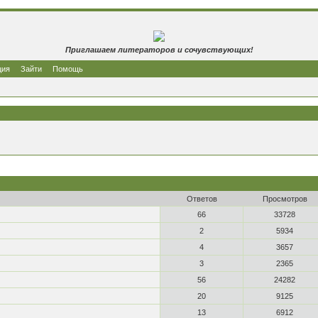
Приглашаем литераторов и сочувствующих!
ция
Зайти
Помощь
Ответов
Просмотров
66
33728
2
5934
4
3657
3
2365
56
24282
20
9125
13
6912