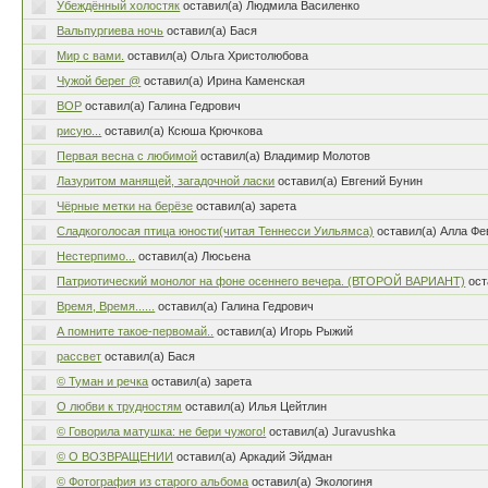
Убеждённый холостяк
оставил(а) Людмила Василенко
Вальпургиева ночь
оставил(а) Бася
Мир с вами.
оставил(а) Ольга Христолюбова
Чужой берег @
оставил(а) Ирина Каменская
ВОР
оставил(а) Галина Гедрович
рисую...
оставил(а) Ксюша Крючкова
Первая весна с любимой
оставил(а) Владимир Молотов
Лазуритом манящей, загадочной ласки
оставил(а) Евгений Бунин
Чёрные метки на берёзе
оставил(а) зарета
Сладкоголосая птица юности(читая Теннесси Уильямса)
оставил(а) Алла Ф
Нестерпимо...
оставил(а) Люсьена
Патриотический монолог на фоне осеннего вечера. (ВТОРОЙ ВАРИАНТ)
ост
Время, Время......
оставил(а) Галина Гедрович
А помните такое-первомай..
оставил(а) Игорь Рыжий
рассвет
оставил(а) Бася
© Туман и речка
оставил(а) зарета
О любви к трудностям
оставил(а) Илья Цейтлин
© Говорила матушка: не бери чужого!
оставил(а) Juravushka
© О ВОЗВРАЩЕНИИ
оставил(а) Аркадий Эйдман
© Фотография из старого альбома
оставил(а) Экологиня