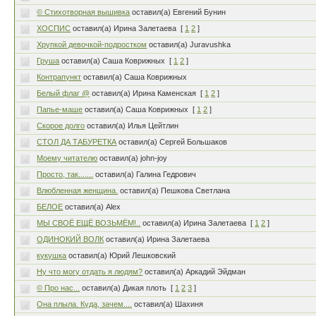
© Стихотворная вышивка
оставил(а) Евгений Бунин
ХОСПИС
оставил(а) Ирина Залетаева
[
1
2
]
Хрупкой девочкой-подростком
оставил(а) Juravushka
Груша
оставил(а) Саша Коврижных
[
1
2
]
Контрапункт
оставил(а) Саша Коврижных
Белый флаг @
оставил(а) Ирина Каменская
[
1
2
]
Папье-маше
оставил(а) Саша Коврижных
[
1
2
]
Скорое долго
оставил(а) Илья Цейтлин
СТОЛ ДА ТАБУРЕТКА
оставил(а) Сергей Большаков
Моему читателю
оставил(а) john-joy
Просто, так.......
оставил(а) Галина Гедрович
Влюбленная женщина.
оставил(а) Пешкова Светлана
БЕЛОЕ
оставил(а) Alex
МЫ СВОЁ ЕЩЁ ВОЗЬМЁМ!..
оставил(а) Ирина Залетаева
[
1
2
]
ОДИНОКИЙ ВОЛК
оставил(а) Ирина Залетаева
кукушка
оставил(а) Юрий Лешковский
Ну что могу отдать я людям?
оставил(а) Аркадий Эйдман
© Про нас...
оставил(а) Дикая плоть
[
1
2
3
]
Она плыла. Куда, зачем....
оставил(а) Шахиня