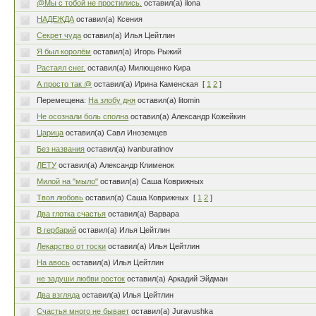
@Мы с тобой не простились.
оставил(а) ilona
НАДЕЖДА
оставил(а) Ксения
Секрет чуда
оставил(а) Илья Цейтлин
Я был королём
оставил(а) Игорь Рыжий
Растаял снег.
оставил(а) Милющенко Кира
А просто так @
оставил(а) Ирина Каменская
[
1
2
]
Перемещена:
На злобу дня
оставил(а) litomin
Не осознали боль сполна
оставил(а) Александр Кожейкин
Царица
оставил(а) Савл Иноземцев
Без названия
оставил(а) ivanburatinov
ЛЕТУ
оставил(а) Александр Клименок
Милой на "мыло"
оставил(а) Саша Коврижных
Твоя любовь
оставил(а) Саша Коврижных
[
1
2
]
Два глотка счастья
оставил(а) Варвара
В гербарий
оставил(а) Илья Цейтлин
Лекарство от тоски
оставил(а) Илья Цейтлин
На авось
оставил(а) Илья Цейтлин
не задуши любви росток
оставил(а) Аркадий Эйдман
Два взгляда
оставил(а) Илья Цейтлин
Счастья много не бывает
оставил(а) Juravushka