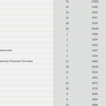
25
13305
14
6169
16
6902
24
8797
26
9325
26
10028
1
2398
1
1604
1
1632
евральская
3
2187
1
1634
авил(а) Пешкова Светлана
21
9488
29
11933
17
6526
2
1952
15
5973
10
4733
9
5005
8
4004
11
4868