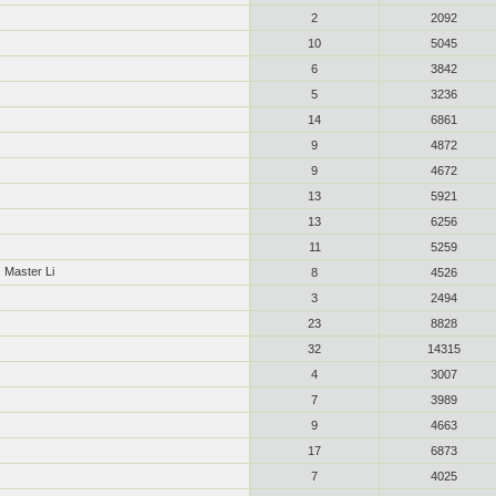
2
2092
10
5045
6
3842
5
3236
14
6861
9
4872
9
4672
13
5921
13
6256
11
5259
 Master Li
8
4526
3
2494
23
8828
32
14315
4
3007
7
3989
9
4663
17
6873
7
4025