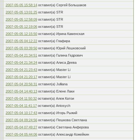
2007-05-05 15:58:14
оставил(а) Сергей Большаков
2007-05-05 13:01:25
оставил(а) STR
2007-05-05 12:58:09
оставил(а) STR
2007-05-05 12:19:06
оставил(а) STR
2007-05-05 12:15:50
оставил(а) Ирина Каменская
2007-05-05 04:12:22
оставил(а) Глафира
2007-05-05 03:39:50
оставил(а) Юрий Лешковский
2007-05-04 21:34:51
оставил(а) Галина Гедрович
2007-05-04 21:34:24
оставил(а) Алиса Деева
2007-05-04 21:23:43
оставил(а) Master Li
2007-05-04 21:20:17
оставил(а) Master Li
2007-05-04 20:56:31
оставил(а) Julliana
2007-05-04 14:40:13
оставил(а) Елене Лаки
2007-05-04 11:50:32
оставил(а) Алеж Катои
2007-05-04 11:41:17
оставил(а) Antosych
2007-05-04 10:17:43
оставил(а) Игорь Рыжий
2007-05-04 09:24:56
оставил(а) Пешкова Светлана
2007-05-04 07:49:27
оставил(а) Светлана Анферова
2007-05-04 05:44:06
оставил(а) Александр Кожейкин