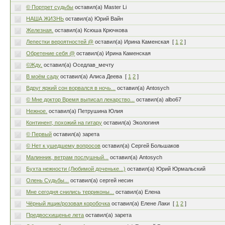
© Портрет судьбы
оставил(а) Master Li
НАША ЖИЗНЬ
оставил(а) Юрий Вайн
Железная.
оставил(а) Ксюша Крючкова
Лепестки вероятностей @
оставил(а) Ирина Каменская
[
1
2
]
Обретение себя @
оставил(а) Ирина Каменская
©Жду.
оставил(а) Оседлав_мечту
В моём саду
оставил(а) Алиса Деева
[
1
2
]
Вдруг яркий сон ворвался в ночь...
оставил(а) Antosych
© Мне доктор Время выписал лекарство...
оставил(а) albo67
Нежное.
оставил(а) Петрушина Юлия
Континент, похожий на гитару
оставил(а) Экологиня
© Первый
оставил(а) зарета
© Нет к ушедшему вопросов
оставил(а) Сергей Большаков
Малинник, ветрам послушный...
оставил(а) Antosych
Бухта нежности (Любимой доченьке...)
оставил(а) Юрий Юрмальский
Олень Судьбы...
оставил(а) сергей несин
Мне сегодня снились терриконы...
оставил(а) Елена
Чёрный ящик/розовая коробочка
оставил(а) Елене Лаки
[
1
2
]
Предвосхищенье лета
оставил(а) зарета