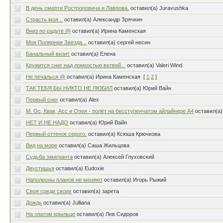
В день смерти Ростроповича и Лаврова.
оставил(а) Juravushka
Страсть моя...
оставил(а) Александр Зрячкин
Вниз по радуге @
оставил(а) Ирина Каменская
Моя Полярная Звезда...
оставил(а) сергей несин
Банальный визит
оставил(а) Елена
Кружится снег над ломкостью ветвей...
оставил(а) Valeri Wind
Не печалься @
оставил(а) Ирина Каменская
[
1
2
]
ТАК ТЕБЯ БЫ НИКТО НЕ ЛЮБИЛ
оставил(а) Юрий Вайн
Первый снег
оставил(а) Alex
М. Ос, Квак, Асс и Опея - полёт на бесступенчатом айлайнере А4
оставил(а)
НЕТ И НЕ НАДО
оставил(а) Юрий Вайн
Первый оттенок серого.
оставил(а) Ксюша Крючкова
Вид на море
оставил(а) Саша Жильцова
Судьба эмигранта
оставил(а) Алексей Глуховский
Двустишья
оставил(а) Eudoxie
Наполеоны планов не меняют
оставил(а) Игорь Рыжий
Своя среди своих
оставил(а) зарета
Дождь
оставил(а) Julliana
На златом крыльце
оставил(а) Лев Сидоров