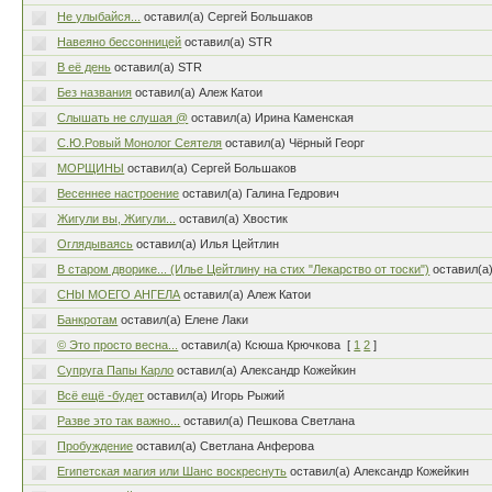
Не улыбайся...
оставил(а) Сергей Большаков
Навеяно бессонницей
оставил(а) STR
В её день
оставил(а) STR
Без названия
оставил(а) Алеж Катои
Слышать не слушая @
оставил(а) Ирина Каменская
С.Ю.Ровый Монолог Сеятеля
оставил(а) Чёрный Георг
МОРЩИНЫ
оставил(а) Сергей Большаков
Весеннее настроение
оставил(а) Галина Гедрович
Жигули вы, Жигули...
оставил(а) Хвостик
Оглядываясь
оставил(а) Илья Цейтлин
В старом дворике... (Илье Цейтлину на стих "Лекарство от тоски")
оставил(а)
CНbI МОЕГО АНГЕЛА
оставил(а) Алеж Катои
Банкротам
оставил(а) Елене Лаки
© Это просто весна...
оставил(а) Ксюша Крючкова
[
1
2
]
Супруга Папы Карло
оставил(а) Александр Кожейкин
Всё ещё -будет
оставил(а) Игорь Рыжий
Разве это так важно...
оставил(а) Пешкова Светлана
Пробуждение
оставил(а) Светлана Анферова
Египетская магия или Шанс воскреснуть
оставил(а) Александр Кожейкин