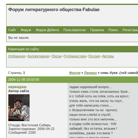
Форум литературного общества Fabulae
Сайт
Форум
Форум Дебюта
Пользователи
Правила
Поиск
Регистра
Вы не зашли.
Навигация по сайту
Избранное
--
Коллективное
--
Проза
--
Публицистика
--
Поэзия
--
Авторы
Страниц:
1
Форум
»
Лирика
» семь букв .(той само
2006-11-08 19:03:56
карандаш
задаю надоевший вопрос...
Автор сайта
только семь столь затасканных букв...
я с тобой-хоть на пляж, хоть на кросс,
очень жаль, что на ласку ты скуп...
для тебя написала стихи....
с безразличием ты их прочел,
наши ночи слепЫ и глухИ,
только мне это все нипочем...
я отдам себя полностью - НА!
Откуда: Восточная Сибирь
забирай, без остатка, возьми !
Зарегистрирован: 2006-04-22
Сообщений: 2260
нелюбовь, разве это вина ?
это слезы и грусти дожди...