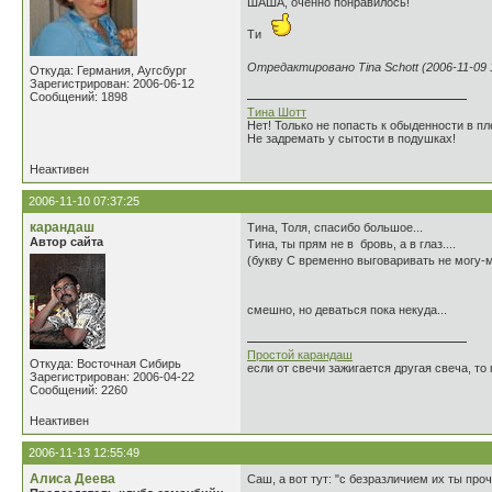
ШАША, оченно понравилось!
Ти
Отредактировано Tina Schott (2006-11-09 
Откуда: Германия, Аугсбург
Зарегистрирован: 2006-06-12
Сообщений: 1898
Тина Шотт
Нет! Только не попасть к обыденности в пле
Не задремать у сытости в подушках!
Неактивен
2006-11-10 07:37:25
карандаш
Тина, Толя, спасибо большое...
Автор сайта
Тина, ты прям не в бровь, а в глаз....
(букву С временно выговаривать не могу-мост
смешно, но деваться пока некуда...
Простой карандаш
Откуда: Восточная Сибирь
если от свечи зажигается другая свеча, то 
Зарегистрирован: 2006-04-22
Сообщений: 2260
Неактивен
2006-11-13 12:55:49
Алиса Деева
Саш, а вот тут: "с безразличием их ты пр