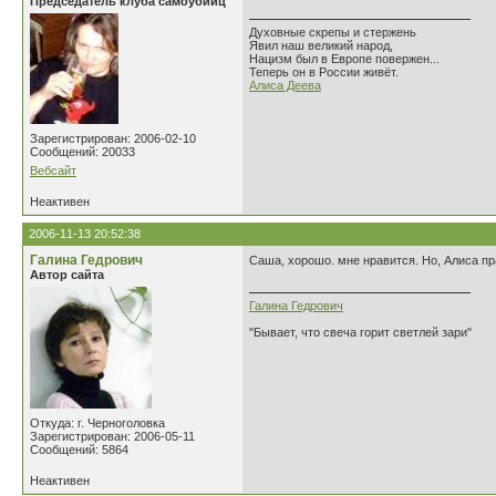
Председатель клуба самоубийц
Духовные скрепы и стержень
Явил наш великий народ,
Нацизм был в Европе повержен...
Теперь он в России живёт.
Алиса Деева
Зарегистрирован: 2006-02-10
Сообщений: 20033
Вебсайт
Неактивен
2006-11-13 20:52:38
Галина Гедрович
Саша, хорошо. мне нравится. Но, Алиса пр
Автор сайта
Галина Гедрович
"Бывает, что свеча горит светлей зари"
Откуда: г. Черноголовка
Зарегистрирован: 2006-05-11
Сообщений: 5864
Неактивен