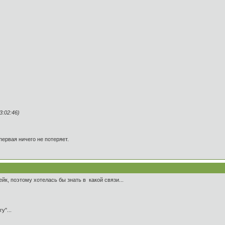
:02:46)
первая ничего не потеряет.
к, поэтому хотелась бы знать в какой связи...
у"...