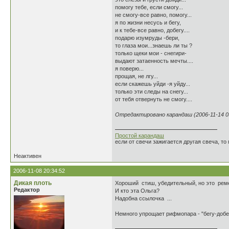
помогу тебе, если смогу...
не смогу-все равно, помогу...
я по жизни несусь и бегу,
и к тебе-все равно, добегу....
подарю изумруды -бери,
то глаза мои...знаешь ли ты ?
только щеки мои - снегири-
выдают затаенность мечты....
я поверю...
прощая, не лгу...
если скажешь уйди -я уйду...
только эти следы на снегу...
от тебя отвернуть не смогу....
Отредактировано карандаш (2006-11-14 03
Простой карандаш
если от свечи зажигается другая свеча, то 
Неактивен
2006-11-08 20:34:52
Дикая плоть
Хороший стиш, убедительный, но это ремей
Редактор
И кто эта Ольга?
Надобна ссылочка ...
Немного упрощает рифмопара - "бегу-добег