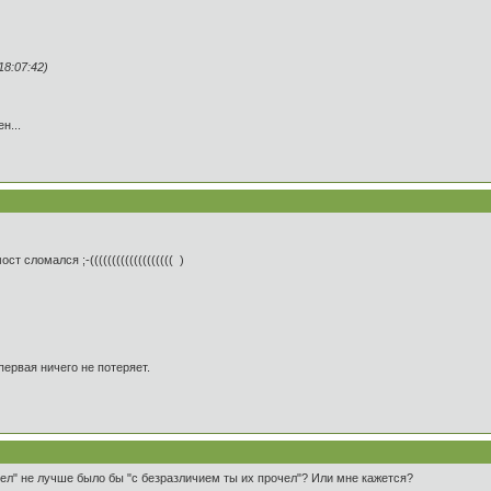
18:07:42)
н...
 сломался ;-((((((((((((((((((( )
первая ничего не потеряет.
очел" не лучше было бы "с безразличием ты их прочел"? Или мне кажется?