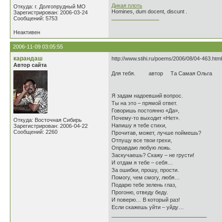
Дикая плоть
Откуда: г. Долгопрудный МО
Homines, dum docent, discunt .
Зарегистрирован: 2006-03-24
________________
Сообщений: 5753
Неактивен
2006-11-09 03:05:55
карандаш
http://www.stihi.ru/poems/2006/08/04-463.html
Автор сайта
Для тебя. автор Та Самая Ольга
Я задам надоевший вопрос.
Ты на это – прямой ответ.
Говоришь постоянно «Да»,
Почему-то выходит «Нет».
Откуда: Восточная Сибирь
Напишу я тебе стихи,
Зарегистрирован: 2006-04-22
Сообщений: 2260
Прочитав, может, лучше поймешь?
Отпущу все твои грехи,
Оправдаю любую ложь.
Заскучаешь? Скажу – не грусти!
И отдам я тебе – себя…
За ошибки, прошу, прости.
Помогу, чем смогу, любя…
Подарю тебе зелень глаз,
Прогоню, отведу беду.
И поверю… В который раз!
Если скажешь уйти – уйду…
________________________________