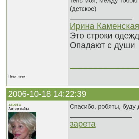
тень моя, между тобою
(детское)
Ирина Каменска
Это строки одеж
Опадают с души
______________
Неактивен
2006-10-18 14:22:39
зарета
Спасибо, робяты, буду д
Автор сайта
зарета