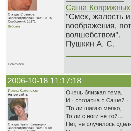
Саша Коврижных
"Смех, жалость и
Откуда: С севера.
Зарегистрирован: 2006-08-15
Сообщений: 15171
воображения, по
Вебсайт
волшебством".
Пушкин А. С.
______________
Неактивен
2006-10-18 11:17:18
Ирина Каменская
Очень близкая тема.
Автор сайта
И - согласна с Сашей -
"То ли шагаю мелко,
То ли с ноги не той…
Нет, не случилось сдел
Откуда: Крым, Евпатория
Зарегистрирован: 2006-09-09