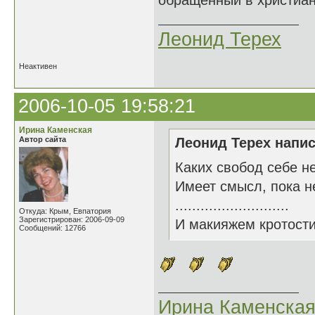
обращенный в христиан
Леонид Терех
Неактивен
2006-10-05 19:58:21
Ирина Каменская
Автор сайта
Леонид Терех напис
Каких свобод себе н
Имеет смысл, пока н
...........................
Откуда: Крым, Евпатория
Зарегистрирован: 2006-09-09
И макияжем кротост
Сообщений: 12766
Ирина Каменска