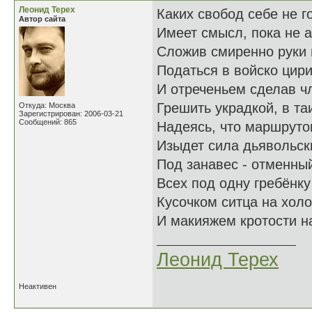
Леонид Терех
Каких свобод себе не г
Автор сайта
Имеет смысл, пока не а
Сложив смиренно руки 
Податься в войско цир
И отреченьем сделав ч
Грешить украдкой, в та
Откуда: Москва
Зарегистрирован: 2006-03-21
Сообщений: 865
Надеясь, что маршруто
Изыдет сила дьявольск
Под занавес - отменны
Всех под одну гребёнк
Кусочком ситца на хол
И макияжем кротости н
Леонид Терех
Неактивен