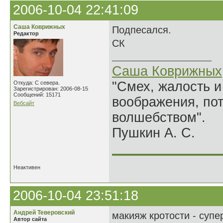
2006-10-04 22:41:09
Саша Коврижных
Подпесался.
Редактор
СК
Саша Коврижных
"Смех, жалость и
Откуда: С севера.
Зарегистрирован: 2006-08-15
Сообщений: 15171
воображения, по
Вебсайт
волшебством".
Пушкин А. С.
______________
Неактивен
2006-10-04 23:51:18
Андрей Теверовский
макияж кротости - супер
Автор сайта