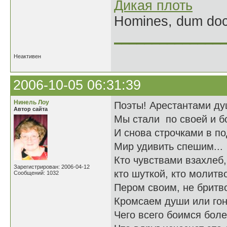
Дикая плоть
Homines, dum doce
______________
Неактивен
2006-10-05 06:31:39
Нинель Лоу
Поэты! Арестантами д
Автор сайта
Мы стали по своей и б
И снова строчками в п
Мир удивить спешим...
Кто чувствами взахлеб
Зарегистрирован: 2006-04-12
кто шуткой, кто молитв
Сообщений: 1032
Пером своим, не бритв
Кромсаем души или гони
Чего всего боимся бол