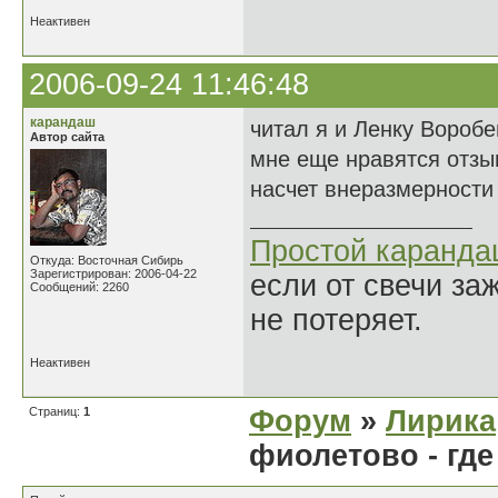
Неактивен
2006-09-24 11:46:48
карандаш
читал я и Ленку Воробе
Автор сайта
мне еще нравятся отзыв
насчет внеразмерности 
Простой каранд
Откуда: Восточная Сибирь
Зарегистрирован: 2006-04-22
если от свечи за
Сообщений: 2260
не потеряет.
Неактивен
Страниц:
1
Форум
»
Лирика
фиолетово - где