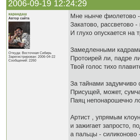
2006-09-19 12:24:29
карандаш
Мне нынче фиолетово - 
Автор сайта
Закатово, рассветово -
И глухо опускается на 
Замедленными кадрам
Откуда: Восточная Сибирь
Зарегистрирован: 2006-04-22
Протоирей ли, падре л
Сообщений: 2260
Твой голос тихо плавитс
За тайнами задумчиво 
Присущей, может, сумч
Паяц непонарошечно л
Артист , упрямым клоу
и зажигает запросто, п
а пальцы - силиконово -