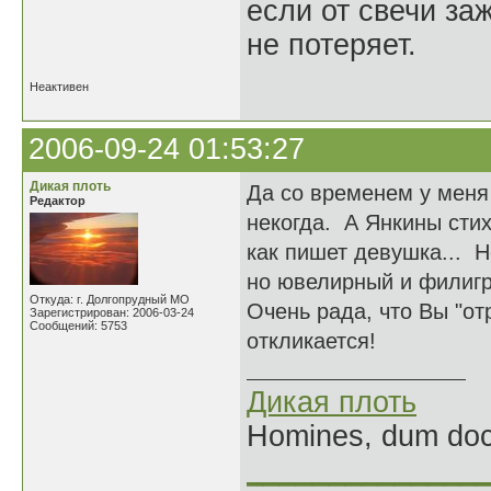
если от свечи за
не потеряет.
Неактивен
2006-09-24 01:53:27
Дикая плоть
Да со временем у меня 
Редактор
некогда. А Янкины сти
как пишет девушка... Н
но ювелирный и филигр
Откуда: г. Долгопрудный МО
Очень рада, что Вы "от
Зарегистрирован: 2006-03-24
Сообщений: 5753
откликается!
Дикая плоть
Homines, dum doce
______________