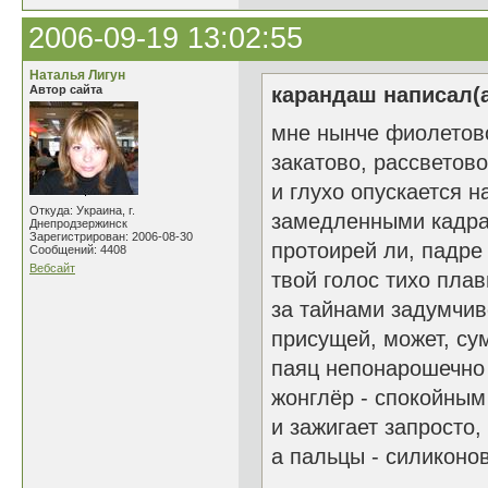
2006-09-19 13:02:55
Наталья Лигун
Автор сайта
карандаш написал(а
мне нынче фиолетово
закатово, рассветово
и глухо опускается н
Откуда: Украина, г.
замедленными кадр
Днепродзержинск
Зарегистрирован: 2006-08-30
протоирей ли, падре
Сообщений: 4408
Вебсайт
твой голос тихо плав
за тайнами задумчив
присущей, может, су
паяц непонарошечно
жонглёр - спокойным
и зажигает запросто,
а пальцы - силиконово
__________________