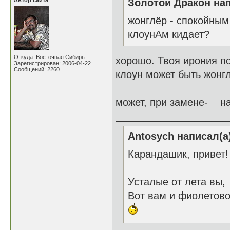
Автор сайта
Золотой Дракон нап
жонглёр - спокойным
клоунАм кидает?
Откуда: Восточная Сибирь
хорошо. Твоя ирония п
Зарегистрирован: 2006-04-22
Сообщений: 2260
клоун может быть жонг
может, при замене- на 
____________________
Antosych написал(а
Карандашик, привет!
Усталые от лета вы,
Вот вам и фиолетово.