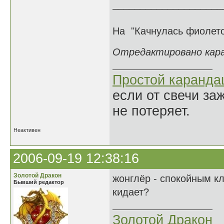
____________________
На "Качнулась фиолето
Отредактировано каран
Простой каранд
если от свечи за
не потеряет.
Неактивен
2006-09-19 12:38:16
Золотой Дракон
жонглёр - спокойным к
Бывший редактор
кидает?
Золотой Дракон