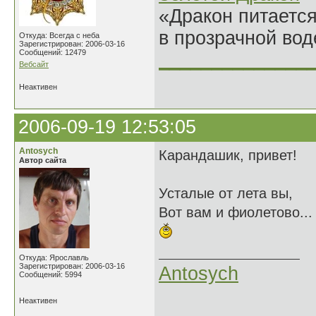
«Дракон питается
в прозрачной во
Откуда: Всегда с неба
Зарегистрирован: 2006-03-16
Сообщений: 12479
______________
Вебсайт
Неактивен
2006-09-19 12:53:05
Antosych
Карандашик, привет!
Автор сайта
Усталые от лета вы,
Вот вам и фиолетово...
Откуда: Ярославль
Зарегистрирован: 2006-03-16
Antosych
Сообщений: 5994
Неактивен