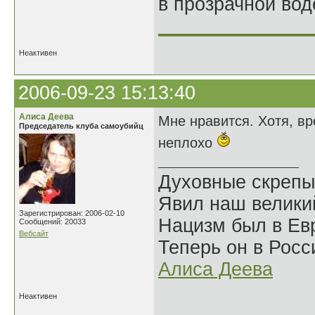
в прозрачной во
______________
Неактивен
2006-09-23 15:13:40
Алиса Деева
Мне нравится. Хотя, вр
Председатель клуба самоубийц
неплохо
Духовные скрепы
Явил наш велики
Зарегистрирован: 2006-02-10
Нацизм был в Евр
Сообщений: 20033
Вебсайт
Теперь он в Росс
Алиса Деева
Неактивен