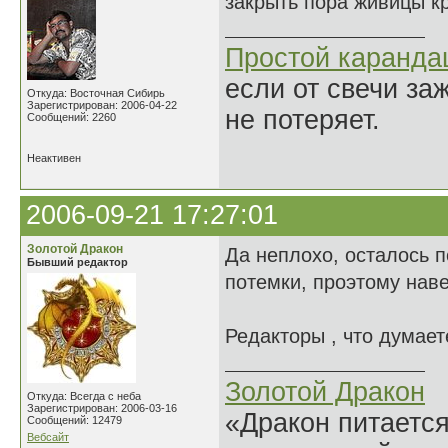
закрыть пора живицы к
Простой каранд
если от свечи за
Откуда: Восточная Сибирь
Зарегистрирован: 2006-04-22
не потеряет.
Сообщений: 2260
Неактивен
2006-09-21 17:27:01
Золотой Дракон
Да неплохо, осталось п
Бывший редактор
потемки, проэтому наве
Редакторы , что думает
Золотой Дракон
Откуда: Всегда с неба
Зарегистрирован: 2006-03-16
«Дракон питается
Сообщений: 12479
Вебсайт