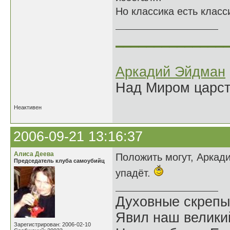
Но классика есть класси
______________
Аркадий Эйдман
Над Миром царс
Неактивен
2006-09-21 13:16:37
Алиса Деева
Положить могут, Аркадий
Председатель клуба самоубийц
упадёт.
Духовные скрепы
Явил наш велики
Зарегистрирован: 2006-02-10