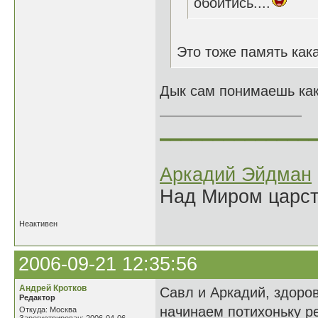
обойтись....
Это тоже память как
Дык сам понимаешь кака
______________
Аркадий Эйдман
Над Миром царс
Неактивен
2006-09-21 12:35:56
Андрей Кротков
Савл и Аркадий, здоров
Редактор
начинаем потихоньку ре
Откуда: Москва