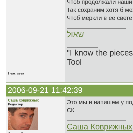
Чтоб продолжали наши 
Так сохраним хотя б м
Чтоб меркли в её свете
שאול
_______
"I know the pieces
Tool
Неактивен
2006-09-21 11:42:39
Саша Коврижных
Это мы и напишем у по
Редактор
СК
Саша Коврижных