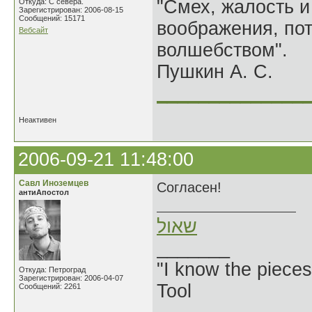
"Смех, жалость и
Откуда: С севера.
Зарегистрирован: 2006-08-15
Сообщений: 15171
воображения, по
Вебсайт
волшебством".
Пушкин А. С.
______________
Неактивен
2006-09-21 11:48:00
Савл Иноземцев
Согласен!
антиАпостол
שאול
_______
"I know the pieces
Откуда: Петроград
Зарегистрирован: 2006-04-07
Tool
Сообщений: 2261