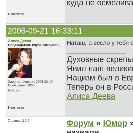
куда не осмелива
Неактивен
2006-09-21 16:33:11
Алиса Деева
Наташ, а весло у тебя 
Председатель клуба самоубийц
Духовные скрепы
Явил наш велики
Нацизм был в Евр
Зарегистрирован: 2006-02-10
Теперь он в Росс
Сообщений: 20033
Вебсайт
Алиса Деева
Неактивен
Страниц:
1
2
3
Форум
»
Юмор
»
назвали.