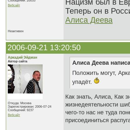
Нацизм был в Евр
Сообщений: 20033
Вебсайт
Теперь он в Росс
Алиса Деева
Неактивен
2006-09-21 13:20:50
Аркадий Эйдман
Автор сайта
Алиса Деева написа
Положить могут, Арка
упадёт.
Как знать, Алиса, Как з
Откуда: Москва
жизнедеятельности шиб
Зарегистрирован: 2006-07-24
Сообщений: 9237
чего-то нас не туда по
Вебсайт
присоединиться распуг