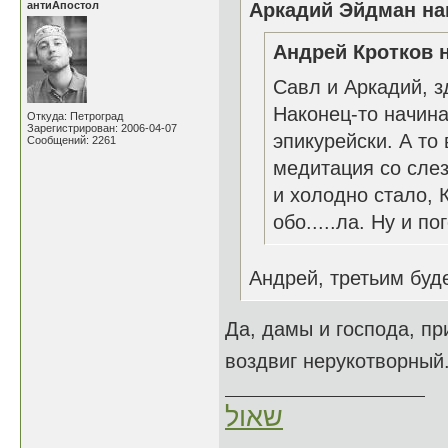
антиАпостол
Аркадий Эйдман нап
Андрей Кротков н
Савл и Аркадий, з
Наконец-то начина
Откуда: Петроград
Зарегистрирован: 2006-04-07
эпикурейски. А т
Сообщений: 2261
медитация со слез
и холодно стало, К
обо.....ла. Ну и по
Андрей, третьим буд
Да, дамы и господа, пр
воздвиг нерукотворный
שאול