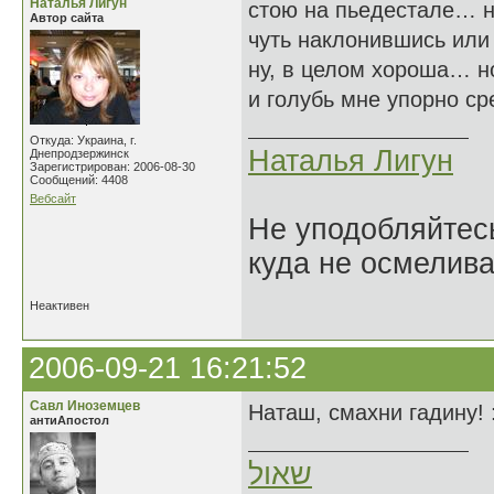
Наталья Лигун
стою на пьедестале… н
Автор сайта
чуть наклонившись или
ну, в целом хороша… но
и голубь мне упорно ср
Откуда: Украина, г.
Наталья Лигун
Днепродзержинск
Зарегистрирован: 2006-08-30
Сообщений: 4408
Вебсайт
Не уподобляйтесь
куда не осмелива
Неактивен
2006-09-21 16:21:52
Савл Иноземцев
Наташ, смахни гадину! 
антиАпостол
שאול