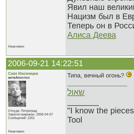
Явил наш велики
Нацизм был в Евр
Теперь он в Росс
Алиса Деева
Неактивен
2006-09-21 14:22:51
Савл Иноземцев
Типа, вечный огонь?
антиАпостол
שאול
_______
"I know the pieces
Откуда: Петроград
Зарегистрирован: 2006-04-07
Tool
Сообщений: 2261
Неактивен