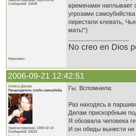
Зарегистрирован: 2006-04-06
Сообщений: 15638
временами наплывает с
угрозами самоубийства (
перестали клевать, Чья-
мать!")
No creo en Dios p
Неактивен
2006-09-21 12:42:51
Алиса Деева
Гы. Вспомнила:
Председатель клуба самоубийц
Раз находясь в паршив
Делам прискорбным под
Я обозвала человека г
И он обиды вынести не
Зарегистрирован: 2006-02-10
Сообщений: 20033