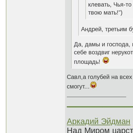
клевать, Чья-то 
твою мать!")
Андрей, третьим б
Да, дамы и господа,
себе воздвиг неруко
площадь!
Савл,а голубей на всех
смогут...
______________
Аркадий Эйдман
Над Миром царс