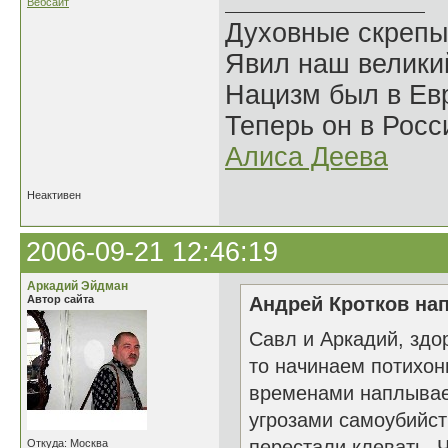
Вебсайт
Духовные скрепы
Явил наш велики
Нацизм был в Евр
Теперь он в Росс
Алиса Деева
Неактивен
2006-09-21 12:46:19
Аркадий Эйдман
Автор сайта
Андрей Кротков нап
Савл и Аркадий, здо
то начинаем потихонь
временами наплывае
угрозами самоубийств
перестали клевать, Чь
Откуда: Москва