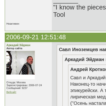
_______
"I know the pieces
Tool
Неактивен
2006-09-21 12:51:48
Аркадий Эйдман
Автор сайта
Савл Иноземцев нап
Аркадий Эйдман 
Андрей Кротков
Савл и Аркадий,
Откуда: Москва
Наконец-то начи
Зарегистрирован: 2006-07-24
Сообщений: 9237
эпикурейски. А
Вебсайт
лирическая мед
("Осень настала