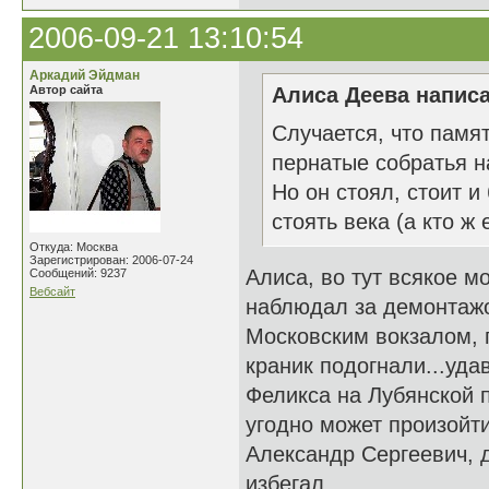
2006-09-21 13:10:54
Аркадий Эйдман
Автор сайта
Алиса Деева написа
Случается, что памя
пернатые собратья н
Но он стоял, стоит и 
стоять века (а кто ж
Откуда: Москва
Зарегистрирован: 2006-07-24
Алиса, во тут всякое м
Сообщений: 9237
Вебсайт
наблюдал за демонтажо
Московским вокзалом, г
краник подогнали...уда
Феликса на Лубянской п
угодно может произойти,
Александр Сергеевич, 
избегал...