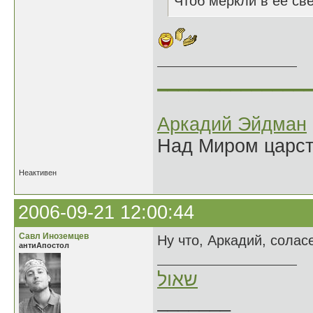
Чтоб меркли в её све
______________
Аркадий Эйдман
Над Миром царс
Неактивен
2006-09-21 12:00:44
Савл Иноземцев
Ну что, Аркадий, солас
антиАпостол
שאול
_______