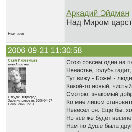
Аркадий Эйдман
Над Миром царс
Неактивен
2006-09-21 11:30:58
Савл Иноземцев
Стою совсем один на п
антиАпостол
Ненастье, голубь гадит,
Тут вижу - Боже! - люд
Какой-то новый, чистый
Смотрю: знакомый доб
Откуда: Петроград
Зарегистрирован: 2006-04-07
Ко мне лицом становит
Сообщений: 2261
Невесел он. Ещё бы: хол
Но всё же будет веселе
Нам по Душе была друг