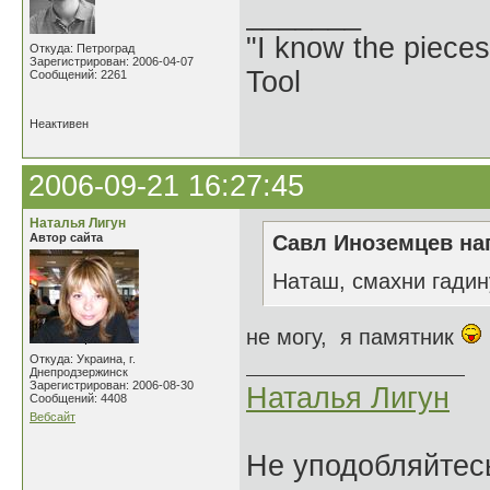
_______
"I know the pieces
Откуда: Петроград
Зарегистрирован: 2006-04-07
Tool
Сообщений: 2261
Неактивен
2006-09-21 16:27:45
Наталья Лигун
Автор сайта
Савл Иноземцев нап
Наташ, смахни гадину
не могу, я памятник
Откуда: Украина, г.
Днепродзержинск
Зарегистрирован: 2006-08-30
Наталья Лигун
Сообщений: 4408
Вебсайт
Не уподобляйтесь