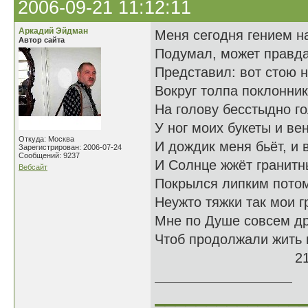
2006-09-21 11:12:11
Аркадий Эйдман
Меня сегодня гением н
Автор сайта
Подумал, может правда
Представил: вот стою н
Вокруг толпа поклонник
На голову бесстыдно го
У ног моих букеты и вен
Откуда: Москва
И дождик меня бьёт, и в
Зарегистрирован: 2006-07-24
Сообщений: 9237
И Солнце жжёт гранит
Вебсайт
Покрылся липким потом,
Неужто тяжки так мои г
Мне по Душе совсем др
Чтоб продолжали жить
21.07.
______________