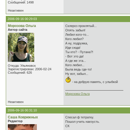
Сообщений: 1498
Неактивен
2006-09-16 00:29:03
Морозова Ольга
Склероз проклятый...
Автор сайта
Опять забыл!
Любил кого-то...
Кого любил?
А ну, подружка,
Иди сюда!
Ты кто? - Путана?!
- Вот это да!
А где же эта...
Кого любил...
Откуда: Ульяновск
Зарегистрирован: 2006-02-24
Была ведь где-то!
Сообщений: 626
Ну вот, забыл...
- на добрую память, с улыбкой
Морозова Ольга
Неактивен
2006-09-16 00:31:10
Саша Коврижных
Спесал ф тетратку.
Редактор
Пошол учить наезусть.
СК