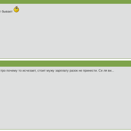
ег бывает
ро почему то исчезает, стоит мужу зарплату разок не принести. Се ля ви...