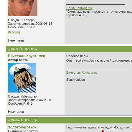
Саша Коврижных
"Смех, жалость и ужас суть три струны н
Пушкин А. С.
________________
Откуда: С севера.
Зарегистрирован: 2006-08-15
Сообщений: 15171
Вебсайт
Неактивен
2006-09-16 02:50:37
Вячеслав Хрусталев
Спасибо всем...
Автор сайта
Оль, твой экспромт классный... принимаю 
Вячеслав Хрусталев
Suum cuique
Откуда: Узбекистан
Зарегистрирован: 2006-06-10
Сообщений: 845
Неактивен
2006-09-16 03:01:32
Золотой-Дракон
Гм.... комментировать не буду. Ибо когда-то
Бывший редактор