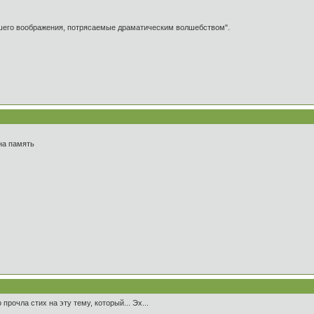
ашего воображения, потрясаемые драматическим волшебством".
на память
 прочла стих на эту тему, который... Эх...