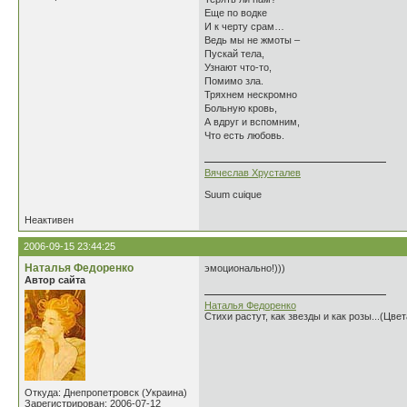
Еще по водке
И к черту срам…
Ведь мы не жмоты –
Пускай тела,
Узнают что-то,
Помимо зла.
Тряхнем нескромно
Больную кровь,
А вдруг и вспомним,
Что есть любовь.
Вячеслав Хрусталев
Suum cuique
Неактивен
2006-09-15 23:44:25
Наталья Федоренко
эмоционально!)))
Автор сайта
Наталья Федоренко
Стихи растут, как звезды и как розы...(Цве
Откуда: Днепропетровск (Украина)
Зарегистрирован: 2006-07-12