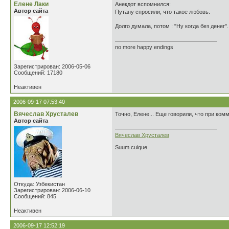
Елене Лаки
Анекдот вспомнился:
Автор сайта
Путану спросили, что такое любовь.
Долго думала, потом : "Ну когда без денег"
no more happy endings
Зарегистрирован: 2006-05-06
Сообщений: 17180
Неактивен
2006-09-17 07:53:40
Вячеслав Хрусталев
Точно, Елене... Еще говорили, что при ком
Автор сайта
Вячеслав Хрусталев
Suum cuique
Откуда: Узбекистан
Зарегистрирован: 2006-06-10
Сообщений: 845
Неактивен
2006-09-17 12:52:19