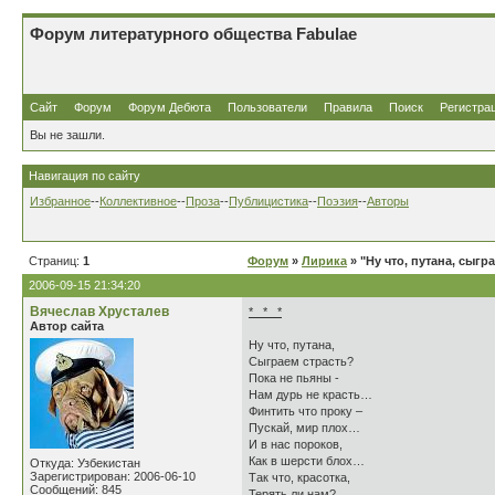
Форум литературного общества Fabulae
Сайт
Форум
Форум Дебюта
Пользователи
Правила
Поиск
Регистра
Вы не зашли.
Навигация по сайту
Избранное
--
Коллективное
--
Проза
--
Публицистика
--
Поэзия
--
Авторы
Страниц:
1
Форум
»
Лирика
» "Ну что, путана, сыгра
2006-09-15 21:34:20
Вячеслав Хрусталев
* * *
Автор сайта
Ну что, путана,
Сыграем страсть?
Пока не пьяны -
Нам дурь не красть…
Финтить что проку –
Пускай, мир плох…
И в нас пороков,
Как в шерсти блох…
Откуда: Узбекистан
Зарегистрирован: 2006-06-10
Так что, красотка,
Сообщений: 845
Терять ли нам?