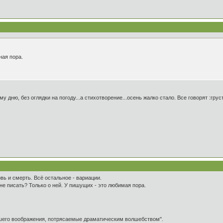
ная пора.
дню, без оглядки на погоду...а стихотворение...осень жалко стало. Все говорят :груст
вь и смерть. Всё остальное - вариации.
 не писать? Только о ней. У пишущих - это любимая пора.
ашего воображения, потрясаемые драматическим волшебством".