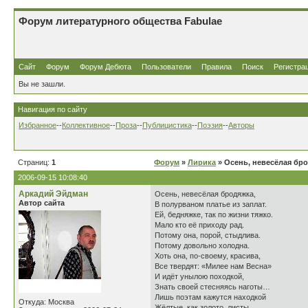
Форум литературного общества Fabulae
Сайт
Форум
Форум Дебюта
Пользователи
Правила
Поиск
Регистра
Вы не зашли.
Навигация по сайту
Избранное
--
Коллективное
--
Проза
--
Публицистика
--
Поэзия
--
Авторы
Страниц:
1
Форум
»
Лирика
» Осень, невесёлая бр
2006-09-15 10:08:40
Аркадий Эйдман
Осень, невесёлая бродяжка,
Автор сайта
В полурваном платье из заплат.
Ей, бедняжке, так по жизни тяжко.
Мало кто её приходу рад.
Потому она, порой, стыдлива.
Потому довольно холодна.
Хоть она, по-своему, красива,
Все твердят: «Милее нам Весна»
И идёт унылою походкой,
Знать своей стесняясь наготы…
Лишь поэтам кажутся находкой
Откуда: Москва
Жёлтые, как золото, листы.