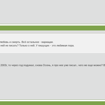
любовь и смерть. Всё остальное - вариации.
 ней не писать? Только о ней. У пишущих - это любимая пора.
т 2003г, то через год подумал, снова Осень, я про нее уже писал...чего же еще можно? 