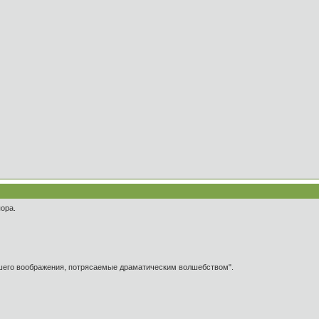
ора.
ашего воображения, потрясаемые драматическим волшебством".