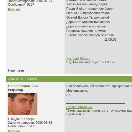
Зарегистрирован: 2006-07-24
Так живёт она, наряд теряя.
Сообщений: 9237
Первый лёд – непрочная броня…
Вебсайт
Осень! Ты прекрасная такая!
Осень! Дорога Ты для меня!
Дорога стыдливостью своею,
Дорога огнём своих лесов.
Говорить красиво не умею…
Я Тебя люблю, поверь без слов…
11.09.06.
___________________________
Аркадий Эйдман
Над Миром царствует ЛЮБОВЬ!
Неактивен
2006-09-15 10:19:02
Саша Коврижных
В первоначальной осени есть прекрасная п
Редактор
Мне она мила.
СК
Саша Коврижных
"Смех, жалость и ужас суть три струны н
Пушкин А. С.
________________
Откуда: С севера.
Зарегистрирован: 2006-08-15
Сообщений: 15171
Вебсайт