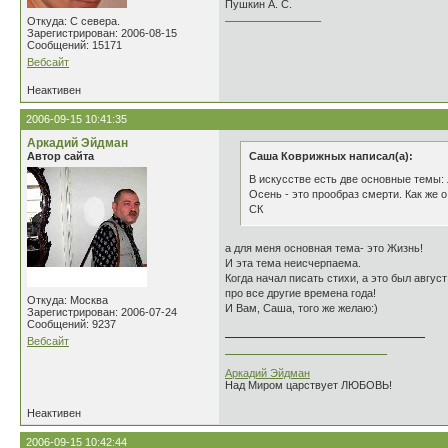
Пушкин А. С.
________________
Откуда: С севера.
Зарегистрирован: 2006-08-15
Сообщений: 15171
Вебсайт
Неактивен
2006-09-15 10:41:35
Аркадий Эйдман
Автор сайта
Саша Коврижных написал(а):
В искусстве есть две основные темы: 
Осень - это прообраз смерти. Как же о
СК
а для меня основная тема- это Жизнь!
И эта тема неисчерпаема.
Когда начал писать стихи, а это был авгус
про все другие времена года!
Откуда: Москва
И Вам, Саша, того же желаю:)
Зарегистрирован: 2006-07-24
Сообщений: 9237
Вебсайт
___________________________
Аркадий Эйдман
Над Миром царствует ЛЮБОВЬ!
Неактивен
2006-09-15 10:42:44