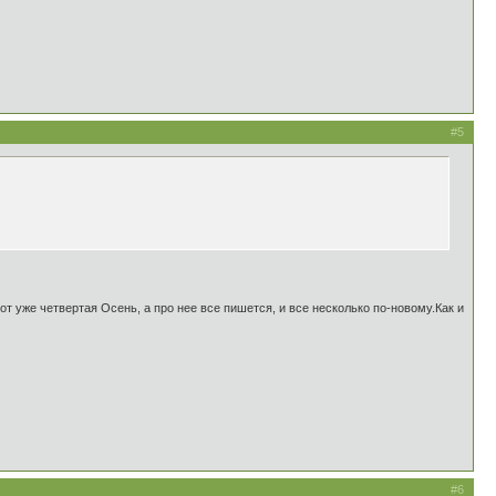
#5
Вот уже четвертая Осень, а про нее все пишется, и все несколько по-новому.Как и
#6