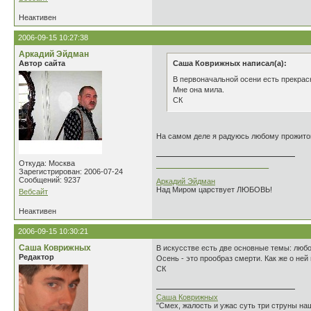
Неактивен
2006-09-15 10:27:38
Аркадий Эйдман
Автор сайта
Саша Коврижных написал(а):
В первоначальной осени есть прекрас
Мне она мила.
СК
На самом деле я радуюсь любому прожитому 
Откуда: Москва
___________________________
Зарегистрирован: 2006-07-24
Сообщений: 9237
Аркадий Эйдман
Над Миром царствует ЛЮБОВЬ!
Вебсайт
Неактивен
2006-09-15 10:30:21
Саша Коврижных
В искусстве есть две основные темы: любо
Редактор
Осень - это прообраз смерти. Как же о ней
СК
Саша Коврижных
"Смех, жалость и ужас суть три струны н