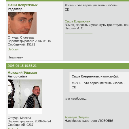
Саша Коврижных
Жизнь - это вариация темы Любовь.
Редактор
СК
Саша Коврижных
"Смех, жалость и ужас суть три струны н
Пушкин А. С.
________________
Откуда: С севера.
Зарегистрирован: 2006-08-15
Сообщений: 15171
Вебсайт
Неактивен
2006-09-15 10:55:21
Аркадий Эйдман
Автор сайта
Саша Коврижных написал(а):
Жизнь - это вариация темы Любовь.
СК
или наоборот...
___________________________
Аркадий Эйдман
Откуда: Москва
Над Миром царствует ЛЮБОВЬ!
Зарегистрирован: 2006-07-24
Сообщений: 9237