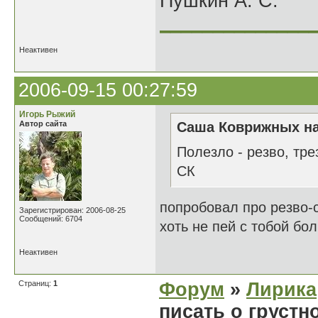
Пушкин А. С.
______________
Неактивен
2006-09-15 00:27:59
Игорь Рыжий
Автор сайта
Саша Коврижных на
Полезло - резво, трез
СК
попробовал про резво-
Зарегистрирован: 2006-08-25
Сообщений: 6704
хоть не пей с тобой бо
Неактивен
Страниц:
1
Форум
»
Лирика
писать о грустн