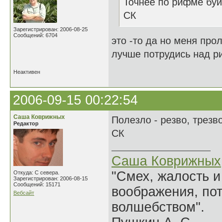
Точнее по рифме буи
СК
Зарегистрирован: 2006-08-25
Сообщений: 6704
это -то да но меня про
лучше потрудись над ри
Неактивен
2006-09-15 00:22:54
Саша Коврижных
Полезло - резво, трезво
Редактор
СК
Саша Коврижных
"Смех, жалость и
Откуда: С севера.
Зарегистрирован: 2006-08-15
Сообщений: 15171
воображения, по
Вебсайт
волшебством".