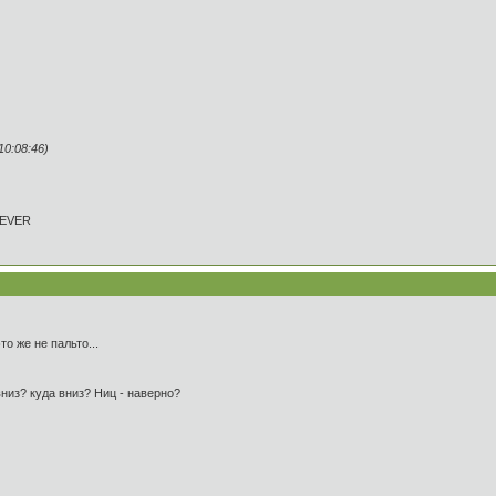
0:08:46)
REVER
о же не пальто...
вниз? куда вниз? Ниц - наверно?