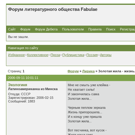
Форум литературного общества Fabulae
Сайт
Форум
Форум Дебюта
Пользователи
Правила
Поиск
Регистра
Вы не зашли.
Навигация по сайту
Избранное
--
Коллективное
--
Проза
--
Публицистика
--
Поэзия
--
Авторы
Страниц:
1
Форум
»
Лирика
» Золотая жила - жизнь.
2006-09-11 10:01:11
Экологиня
Мне не смыть уже клейма -
Латиноамериканка из Минска
Не хватает силы!
Откуда: СССР
И закончилась сама
Зарегистрирован: 2006-02-15
Золотая жила...
Сообщений: 1883
Черным пеплом зеркала
Жизнь припорошила...
И к концу уже пришла
Золотая жила...
Вот песчинка, вот кусок -
Жила наша тает...