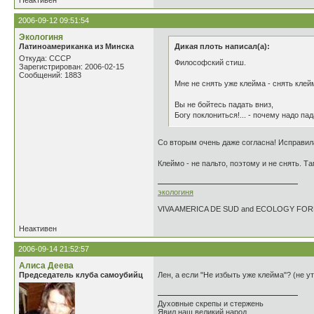
Неактивен
2006-09-12 09:51:54
Экологиня
Латиноамериканка из Минска
Дикая плоть написал(а):
Откуда: СССР
Философский стиш.
Зарегистрирован: 2006-02-15
Сообщений: 1883
Мне не снять уже клейма - снять клейм
Вы не бойтесь падать вниз,
Богу поклониться!... - почему надо па
Со вторым очень даже согласна! Исправила,
Клеймо - не пальто, поэтому и не снять. Т
экологиня
VIVA AMERICA DE SUD and ECOLOGY FO
Неактивен
2006-09-14 21:52:57
Алиса Деева
Председатель клуба самоубийц
Лен, а если "Не избыть уже клейма"? (не 
Духовные скрепы и стержень
Явил наш великий народ,