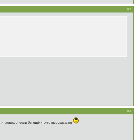
#3
#4
отя, хорошо, если бы ещё кто-то выссказался