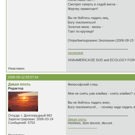
Смотрит смерть в седой висок -
Жертву примечает!
Вы не бойтесь падать ниц,
Богу поклониться!
Золотая жила - жизнь -
Тает по крупице!
Отредактировано Экологиня (2006-09-15 1
экологиня
VIVA AMERICA DE SUD and ECOLOGY FO
Неактивен
2006-09-12 03:57:54
Дикая плоть
Философский стиш.
Редактор
Мне не снять уже клейма - снять клеймо? эт
Вы не бойтесь падать вниз,
Богу поклониться!... - почему надо падать 
Откуда: г. Долгопрудный МО
Зарегистрирован: 2006-03-24
Дикая плоть
Сообщений: 5753
Homines, dum docent, discunt .
________________