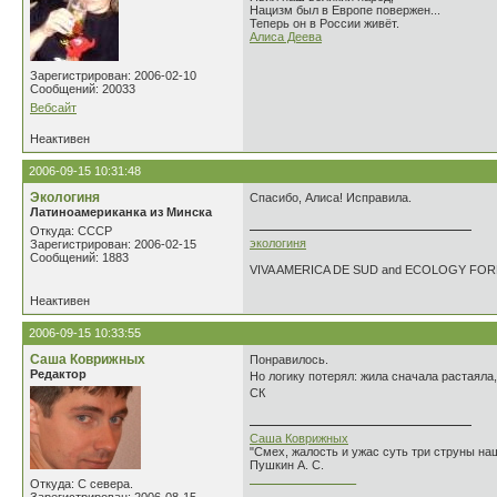
Нацизм был в Европе повержен...
Теперь он в России живёт.
Алиса Деева
Зарегистрирован: 2006-02-10
Сообщений: 20033
Вебсайт
Неактивен
2006-09-15 10:31:48
Экологиня
Спасибо, Алиса! Исправила.
Латиноамериканка из Минска
Откуда: СССР
экологиня
Зарегистрирован: 2006-02-15
Сообщений: 1883
VIVA AMERICA DE SUD and ECOLOGY FO
Неактивен
2006-09-15 10:33:55
Саша Коврижных
Понравилось.
Редактор
Но логику потерял: жила сначала растаяла,
СК
Саша Коврижных
"Смех, жалость и ужас суть три струны н
Пушкин А. С.
________________
Откуда: С севера.