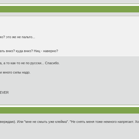
о? это же не пальто...
дать вниз? куда вниз? Ниц - наверно?
 а то как-то не по русски... Спасибо.
ам много силы надо.
REVER
утверждаю). Или "мне не смыть уже клейма". "Не снять меня тоже немного напрягает. Х