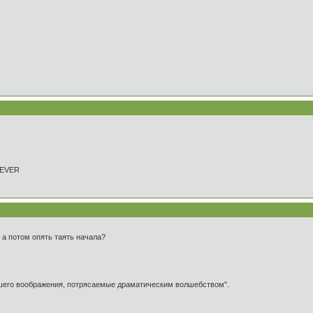
REVER
 а потом опять таять начала?
ашего воображения, потрясаемые драматическим волшебством".