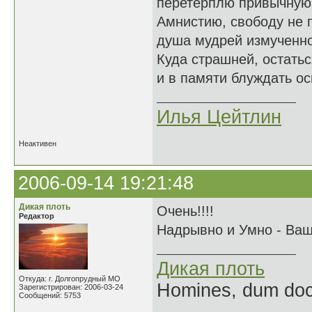
перетерплю привычную 
Амнистию, свободу не 
душа мудрей измученно
Куда страшней, остать
и в памяти блуждать ос
Илья Цейтлин
Неактивен
2006-09-14 19:21:48
Дикая плоть
Очень!!!!
Редактор
Надрывно и Умно - Ваш 
Дикая плоть
Откуда: г. Долгопрудный МО
Homines, dum doce
Зарегистрирован: 2006-03-24
Сообщений: 5753