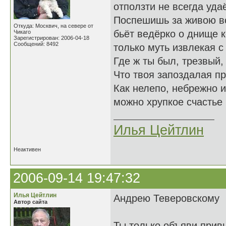
отползти не всегда уда
Поспешишь за живою в
Откуда: Москвич, на севере от
бьёт ведёрко о днище 
Чикаго
Зарегистрирован: 2006-04-18
Сообщений: 8492
только муть извлекая с
Где ж ты был, трезвый
Что твоя запоздалая п
Как нелепо, небрежно 
можно хрупкое счастье 
Илья Цейтлин
Неактивен
2006-09-14 19:47:32
Илья Цейтлин
Андрею Теверовскому
Автор сайта
Ты только объяви прив