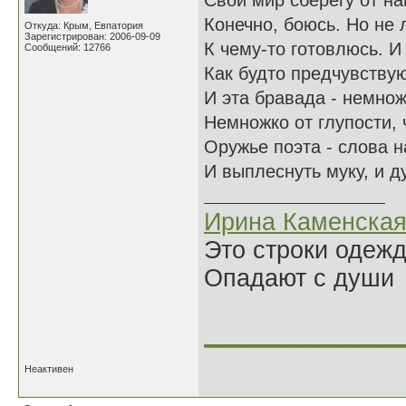
Свой мир сберегу от на
Конечно, боюсь. Но не л
Откуда: Крым, Евпатория
Зарегистрирован: 2006-09-09
К чему-то готовлюсь. И
Сообщений: 12766
Как будто предчувству
И эта бравада - немнож
Немножко от глупости, ч
Оружье поэта - слова н
И выплеснуть муку, и д
Ирина Каменска
Это строки одеж
Опадают с души
______________
Неактивен