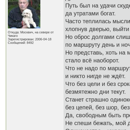
Путь был на удачи скуд
да утратами богат.
Часто теплилась мысл
хлопнув дверью, выйти
Откуда: Москвич, на севере от
Но оброс долгами слиш
Чикаго
Зарегистрирован: 2006-04-18
Сообщений: 8492
по маршруту день и ноч
Но представь, хоть на 
стало всё наоборот.
Что не надо по маршру
и никто нигде не ждёт.
Что без цели и без срок
безмятежно дни текут.
Станет страшно одинок
без цепей, без шор, без
Да, свободным быть пр
Не спеши бежать, мой д