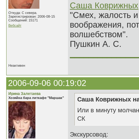
Саша Коврижных
"Смех, жалость и
Откуда: С севера.
Зарегистрирован: 2006-08-15
Сообщений: 15171
воображения, по
Вебсайт
волшебством".
Пушкин А. С.
______________
Неактивен
2006-09-06 00:19:02
Ирина Залетаева
Хозяйка бара литкафе "Маршак"
Саша Коврижных на
Или в минуту молчан
СК
Экскурсовод: