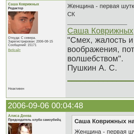
Саша Коврижных
Женщина - первая шутк
Редактор
СК
Саша Коврижных
"Смех, жалость и
Откуда: С севера.
Зарегистрирован: 2006-08-15
Сообщений: 15171
воображения, по
Вебсайт
волшебством".
Пушкин А. С.
______________
Неактивен
2006-09-06 00:04:48
Алиса Деева
Председатель клуба самоубийц
Саша Коврижных на
Женщина - первая шу