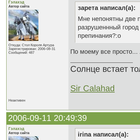
Гэлахэд
Автор сайта
зарета написал(а):
Мне непонятны две п
разрушеннный город 
препинания?:o
Откуда: Стол Короля Артура
Зарегистрирован: 2006-08-31
По моему все просто..
Сообщений: 487
Солнце встает то
Sir Calahad
Неактивен
2006-09-11 20:49:39
Гэлахэд
Автор сайта
irina написал(а):