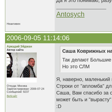
Да я это понимаю, раз
Antosych
Неактивен
2006-09-05 11:14:06
Аркадий Эйдман
Автор сайта
Саша Коврижных на
Так делают Большие
Но это СЛМ
Я, наверно, маленький 
Строки от "апломба" дл
Откуда: Москва
Зарегистрирован: 2006-07-24
Саша, Вам спасибо за с
Сообщений: 9237
Вебсайт
может быть и "вырасту" 
:D