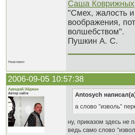
Саша Коврижных
"Смех, жалость и
воображения, по
волшебством".
Пушкин А. С.
______________
Неактивен
2006-09-05 10:57:38
Аркадий Эйдман
Автор сайта
Antosych написал(а
а слово "изволь" пер
ну, приказом здесь не 
ведь само слово "извол