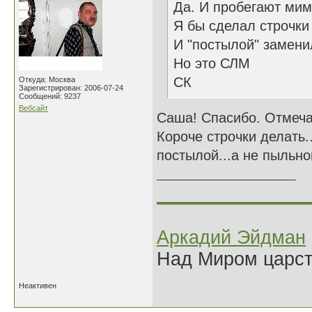
Да. И пробегают мим
Я бы сделал строчки
И "постылой" замени
Но это СЛМ
СК
Откуда: Москва
Зарегистрирован: 2006-07-24
Сообщений: 9237
Вебсайт
Саша! Спасибо. Отмеча
Короче строчки делать.
постылой...а не пыльной
______________
Аркадий Эйдман
Над Миром царс
Неактивен