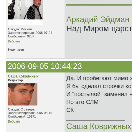
______________
Аркадий Эйдман
Над Миром царс
Откуда: Москва
Зарегистрирован: 2006-07-24
Сообщений: 9237
Вебсайт
Неактивен
2006-09-05 10:44:23
Саша Коврижных
Да. И пробегают мимо х
Редактор
Я бы сделал строчки ко
И "постылой" заменил н
Но это СЛМ
СК
Откуда: С севера.
Зарегистрирован: 2006-08-15
Сообщений: 15171
Вебсайт
Саша Коврижных