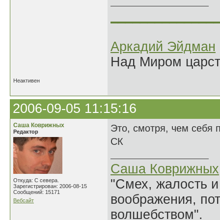
______________
Аркадий Эйдман
Над Миром царс
Неактивен
2006-09-05 11:15:16
Саша Коврижных
Это, смотря, чем себя 
Редактор
СК
Саша Коврижных
"Смех, жалость и
Откуда: С севера.
Зарегистрирован: 2006-08-15
Сообщений: 15171
воображения, по
Вебсайт
волшебством".