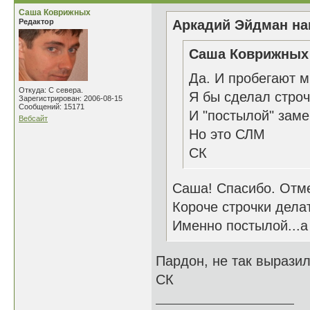
Саша Коврижных
Редактор
Аркадий Эйдман нап
Саша Коврижных 
Да. И пробегают м
Откуда: С севера.
Я бы сделал строч
Зарегистрирован: 2006-08-15
Сообщений: 15171
И "постылой" заме
Вебсайт
Но это СЛМ
СК
Саша! Спасибо. Отм
Короче строчки делат
Именно постылой...а 
Пардон, не так выразил
СК