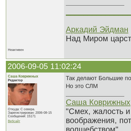
______________
Аркадий Эйдман
Над Миром царс
Неактивен
2006-09-05 11:02:24
Саша Коврижных
Так делают Большие по
Редактор
Но это СЛМ
Саша Коврижных
"Смех, жалость и
Откуда: С севера.
Зарегистрирован: 2006-08-15
Сообщений: 15171
воображения, по
Вебсайт
волшебством".