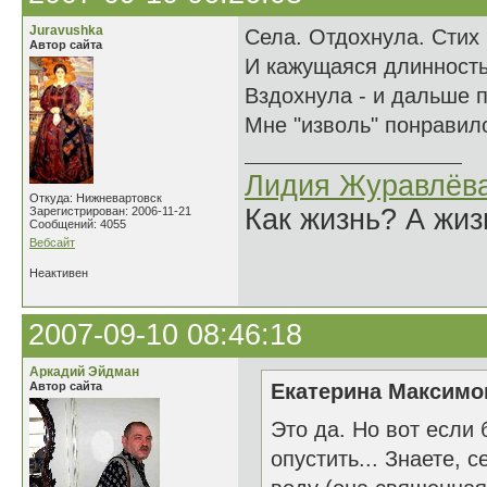
Juravushka
Села. Отдохнула. Стих 
Автор сайта
И кажущаяся длинность 
Вздохнула - и дальше 
Мне "изволь" понравило
Лидия Журавлёв
Откуда: Нижневартовск
Как жизнь? А жи
Зарегистрирован: 2006-11-21
Сообщений: 4055
Вебсайт
Неактивен
2007-09-10 08:46:18
Аркадий Эйдман
Автор сайта
Екатерина Максимов
Это да. Но вот если 
опустить... Знаете, 