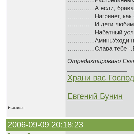
…………..Растрёпанных гря
…………..А если, бравада 
…………..Нагрянет, как ст
…………..И дети любимой Р
…………..Набатный услышат
…………..АминьУходи навс
…………..Слава тебе -.Вел
Отредактировано Евген
Храни вас Господ
Евгений Бунин
Неактивен
2006-09-09 20:18:23