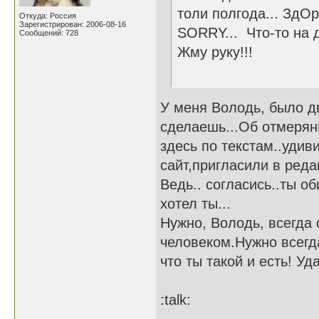
толи полгода... ЗдОро
Откуда: Россия
Зарегистрирован: 2006-08-16
SORRY... Что-то на 
Сообщений: 728
Жму руку!!!
У меня Володь, было д
сделаешь...Об отмерян
здесь по текстам..удив
сайт,пригласили в реда
Ведь.. согласись..ты об
хотел ты...
Нужно, Володь, всегда
человеком.Нужно всегда
что ты такой и есть! У
:talk: