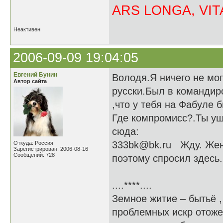
ARS LONGA, VITA
Неактивен
2006-09-09 19:04:05
Евгений Бунин
Володя.Я ничего не мо
Автор сайта
русски.Был в командир
,что у тебя на Фабуле
Где компромисс?.Ты уш
сюда:
333bk@bk.ru Жду. Жен
Откуда: Россия
Зарегистрирован: 2006-08-16
Сообщений: 728
поэтому спросил здесь.
....****....
Земное житие – бытьё ,
проблемных искр отоже