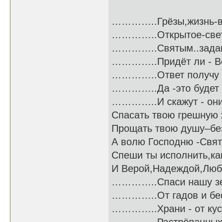
…………..Грёзы,жизнь-всё 
…………..Открытое-светлое
…………..Святым..задам св
…………..Придёт ли -
…………..Ответ получ
…………..Да -это будет 
…………..И скажут - они у 
Спасать твою грешную
Прощать твою душу–бе
А волю Господню -Свят
Спеши ты исполнить,ка
И Верой,Надеждой,Люб
…………..Спаси нашу 
…………..От гадов и бесов
…………..Храни - от кусачи