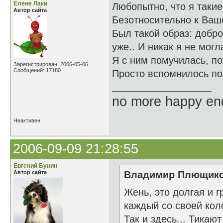
Елене Лаки
Любопытно, что я таки
Автор сайта
Безотносительно к Ваше
Был такой образ: добро
уже.. И никак я не могл
Я с ним помучилась, по
Зарегистрирован: 2006-05-06
Сообщений: 17180
Просто вспомнилось поч
no more happy en
Неактивен
2006-09-09 21:28:55
Евгений Бунин
Автор сайта
Владимир Плющиков
Жень, это долгая и 
каждый со своей кол
Так и здесь... Тикаю