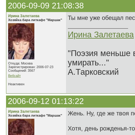
2006-09-09 21:08:38
Ирина Залетаева
Ты мне уже обещал пес
Хозяйка бара литкафе "Маршак"
Ирина Залетаева
"Поэзия меньше в
умирать..."
Откуда: Москва
Зарегистрирован: 2006-07-23
А.Тарковский
Сообщений: 3567
Вебсайт
Неактивен
2006-09-12 01:13:22
Ирина Залетаева
Жень. Ну, где же твоя 
Хозяйка бара литкафе "Маршак"
Хотя, день рожденья-то