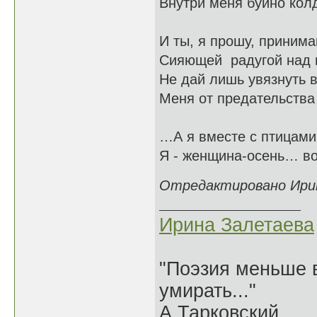
Внутри меня буйно кол
И ты, я прошу, принима
Сияющей радугой над 
Не дай лишь увязну
Меня от предате
…А я вместе с птицами
Я - женщина-осень… в
Отредактировано Ирина
Ирина Залетаева
"Поэзия меньше в
умирать..."
А.Тарковский