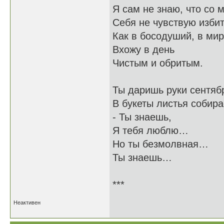
Я сам не знаю, что со 
Себя не чувствую изби
Как в босодуший, в мир
Вхожу в день
Чистым и обритым.
Ты даришь руки сентя
В букеты листья соби
- Ты знаешь,
Я тебя люблю…
Но ты безмолвная…
Ты знаешь…
***
Неактивен