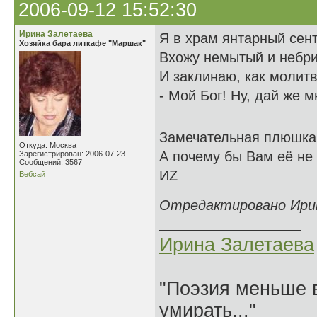
2006-09-12 15:52:30
Ирина Залетаева
Я в храм янтарный сен
Хозяйка бара литкафе "Маршак"
Вхожу немытый и небр
И заклинаю, как молитв
- Мой Бог! Ну, дай же 
Замечательная плюшка
Откуда: Москва
А почему бы Вам её не
Зарегистрирован: 2006-07-23
Сообщений: 3567
ИZ
Вебсайт
Отредактировано Ирина
Ирина Залетаева
"Поэзия меньше в
умирать..."