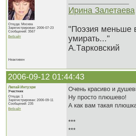
Ирина Залетаева
Откуда: Москва
"Поэзия меньше в
Зарегистрирован: 2006-07-23
Сообщений: 3567
умирать..."
Вебсайт
А.Тарковский
Неактивен
2006-09-12 01:44:43
Лилай Интуэри
Очень красиво и душев
Участник
Ну просто плюшево!
Откуда: 1
Зарегистрирован: 2006-09-11
Сообщений: 235
А как вам такая плюшк
Вебсайт
***
***