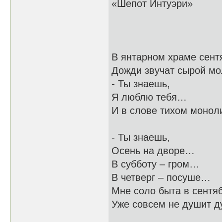
«Шепот Интуэри»
Встретимся
В янтарном храме сент
Дожди звучат сырой м
- Ты знаешь,
Я люблю тебя…
И в слове тихом моно
- Ты знаешь,
Осень на дворе…
В субботу – гром…
В четверг – посуше…
Мне соло быта в сентя
Уже совсем не душит д