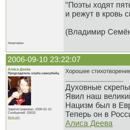
"Поэты ходят пят
и режут в кровь 
(Владимир Семён
Неактивен
2006-09-10 23:22:07
Алиса Деева
Хорошее стихотворени
Председатель клуба самоубийц
Духовные скрепы
Явил наш велики
Нацизм был в Евр
Зарегистрирован: 2006-02-10
Теперь он в Росс
Сообщений: 20033
Вебсайт
Алиса Деева