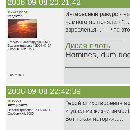
2006-09-08 20:21:42
Дикая плоть
Интересный ракурс - нр
Редактор
немного не поняла - "..
взросленья..." - что эт
Откуда: г. Долгопрудный МО
Дикая плоть
Зарегистрирован: 2006-03-24
Сообщений: 5753
Homines, dum doce
______________
Неактивен
2006-09-08 22:42:39
Шахиня
Герой стихотворения вс
Автор сайта
и ушёл из жизни зимой( 
Зарегистрирован: 2006-06-08
Сообщений: 1005
Вот такая история.....