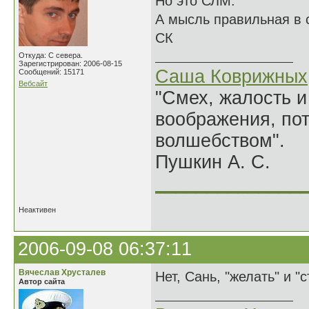
Но это СЛМ.
А мысль правильная в с
СК
Откуда: С севера.
Зарегистрирован: 2006-08-15
Саша Коврижных
Сообщений: 15171
Вебсайт
"Смех, жалость и
воображения, по
волшебством".
Пушкин А. С.
______________
Неактивен
2006-09-08 06:37:11
Вячеслав Хрусталев
Нет, Сань, "желать" и "
Автор сайта