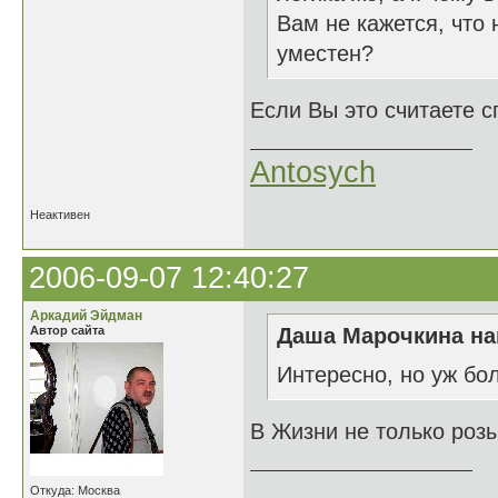
Вам не кажется, что
уместен?
Если Вы это считаете сп
Antosych
Неактивен
2006-09-07 12:40:27
Аркадий Эйдман
Автор сайта
Даша Марочкина на
Интересно, но уж бол
В Жизни не только розы
______________
Откуда: Москва