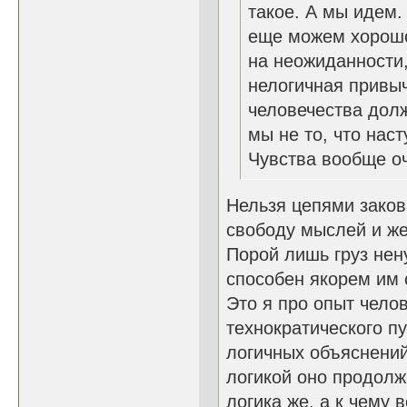
такое. А мы идем.
еще можем хорошо
на неожиданности,
нелогичная привыч
человечества долж
мы не то, что наст
Чувства вообще о
Нельзя цепями заков
свободу мыслей и ж
Порой лишь груз нен
способен якорем им 
Это я про опыт челов
технократического пу
логичных объяснений
логикой оно продолжа
логика же, а к чему 