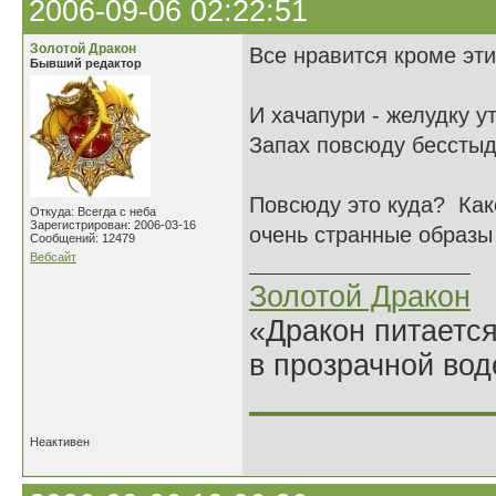
2006-09-06 02:22:51
Золотой Дракон
Все нравится кроме эти
Бывший редактор
И хачапури - желудку ут
Запах повсюду бесстыд
Повсюду это куда? Како
Откуда: Всегда с неба
Зарегистрирован: 2006-03-16
очень странные образы 
Сообщений: 12479
Вебсайт
Золотой Дракон
«Дракон питается
в прозрачной во
______________
Неактивен