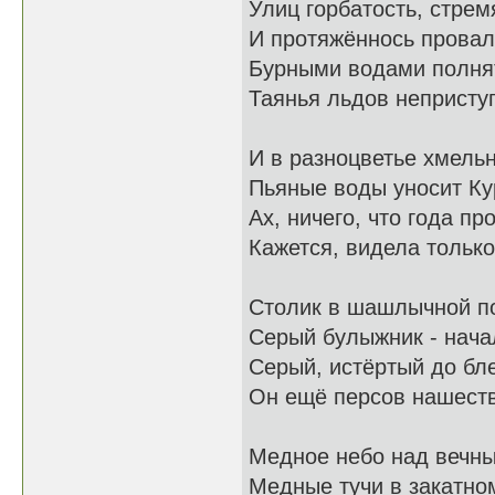
Улиц горбатость, стрем
И протяжённось прова
Бурными водами полнят
Таянья льдов непристу
И в разноцветье хмель
Пьяные воды уносит Ку
Ах, ничего, что года пр
Кажется, видела только
Столик в шашлычной по
Серый булыжник - нача
Серый, истёртый до бл
Он ещё персов нашеств
Медное небо над вечн
Медные тучи в закатном