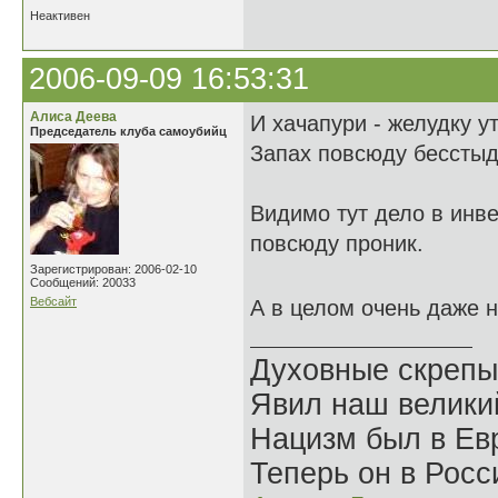
Неактивен
2006-09-09 16:53:31
Алиса Деева
И хачапури - желудку ут
Председатель клуба самоубийц
Запах повсюду бесстыд
Видимо тут дело в инв
повсюду проник.
Зарегистрирован: 2006-02-10
Сообщений: 20033
Вебсайт
А в целом очень даже 
Духовные скрепы
Явил наш велики
Нацизм был в Евр
Теперь он в Росс