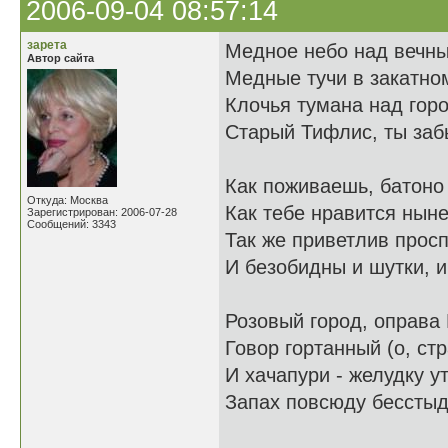
2006-09-04 08:57:14
зарета
Медное небо над вечн
Автор сайта
Медные тучи в закатном
Клочья тумана над горо
Старый Тифлис, ты заб
Как поживаешь, батоно
Откуда: Москва
Как тебе нравится нын
Зарегистрирован: 2006-07-28
Сообщений: 3343
Так же приветлив прос
И безобидны и шутки, 
Розовый город, оправа
Говор гортанный (о, стр
И хачапури - желудку ут
Запах повсюду бесстыд