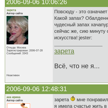
2006-09-06 10:06:26
зарета
Повсюду - это означает
Автор сайта
Какой запах? Обалденн
чудесный запах хачапур
сейчас же, сию минуту 
искусства!:jester:
Откуда: Москва
зарета
Зарегистрирован: 2006-07-28
Сообщений: 3343
Всё, что не я...
Неактивен
2006-09-06 12:48:31
ака ирина
зарета
мне понравил
Автор сайта
я имела счастье жить в