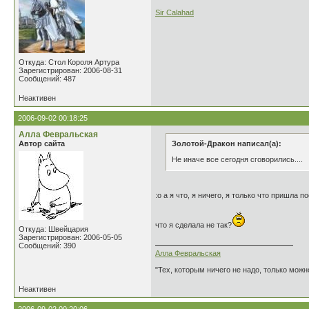
Sir Calahad
Откуда: Стол Короля Артура
Зарегистрирован: 2006-08-31
Сообщений: 487
Неактивен
2006-09-02 00:18:25
Алла Февральская
Автор сайта
Золотой-Дракон написал(а):
Не иначе все сегодня сговорились....
:o а я что, я ничего, я только что пришла 
что я сделала не так?
Откуда: Швейцария
Зарегистрирован: 2006-05-05
Сообщений: 390
Алла Февральская
"Тех, которым ничего не надо, только можн
Неактивен