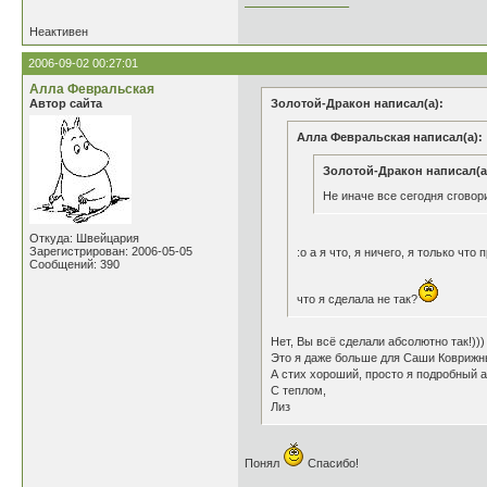
________________
Неактивен
2006-09-02 00:27:01
Алла Февральская
Автор сайта
Золотой-Дракон написал(а):
Алла Февральская написал(а):
Золотой-Дракон написал(а
Не иначе все сегодня сговори
Откуда: Швейцария
Зарегистрирован: 2006-05-05
:o а я что, я ничего, я только чт
Сообщений: 390
что я сделала не так?
Нет, Вы всё сделали абсолютно так!))
Это я даже больше для Саши Коврижны
А стих хороший, просто я подробный а
С теплом,
Лиз
Понял
Спасибо!