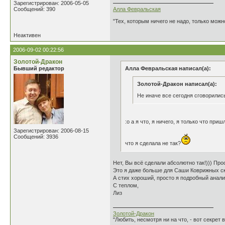
Зарегистрирован: 2006-05-05
Сообщений: 390
Алла Февральская
"Тех, которым ничего не надо, только можн
Неактивен
2006-09-02 00:22:56
Золотой-Дракон
Бывший редактор
Алла Февральская написал(а):
Золотой-Дракон написал(а):
Не иначе все сегодня сговорились.
:o а я что, я ничего, я только что пр
Зарегистрирован: 2006-08-15
Сообщений: 3936
что я сделала не так?
Нет, Вы всё сделали абсолютно так!))) Пр
Это я даже больше для Саши Коврижных ск
А стих хороший, просто я подробный анали
С теплом,
Лиз
Золотой-Дракон
"Любить, несмотря ни на что, - вот секрет