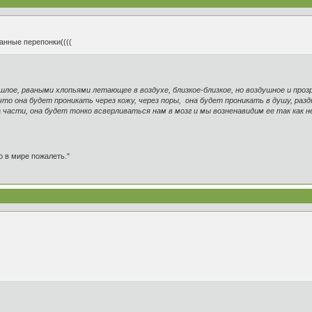
банные перепонки((((
шлое, рваными хлопьями летающее в воздухе, близкое-близкое, но воздушное и про
что она будет проникать через кожу, через поры, она будет проникать в душу, раз
 части, она будет тонко всверливаться нам в мозг и мы возненавидим ее так как не
о в мире пожалеть."