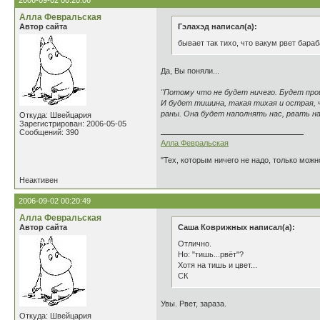
2006-09-02 00:20:06
Алла Февральская
Автор сайта
Гэлахэд написал(а):
бывает так тихо, что вакум рвет бара
Да, Вы поняли...
"Потому что не будет ничего. Будет про
И будет тишина, такая тихая и острая, 
раны. Она будет наполнять нас, рвать на
Откуда: Швейцария
Зарегистрирован: 2006-05-05
Сообщений: 390
Алла Февральская
"Тех, которым ничего не надо, только можн
Неактивен
2006-09-02 00:20:49
Алла Февральская
Автор сайта
Саша Коврижных написал(а):
Отлично.
Но: "тишь...рвёт"?
Хотя на тишь и цвет...
СК
Увы. Рвет, зараза.
Откуда: Швейцария