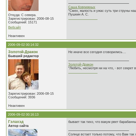
Саша Коврижных
"Смех, жалость и ужас суть три струны н
Пушкин А. С.
Откуда: С севера.
________________
Зарегистрирован: 2006-08-15
Сообщений: 15171
Вебсайт
Неактивен
2006-09-02 00:14:32
Золотой-Дракон
Не иначе все сегодня сговорились....
Бывший редактор
Золотой-Дракон
"Любить, несмотря ни на что, - вот секрет
________________
Зарегистрирован: 2006-08-15
Сообщений: 3936
Неактивен
2006-09-02 00:16:13
Гэлахэд
бывает так тихо, что вакум рвет барабанны
Автор сайта
Солнце встает только потому, что Вам так 