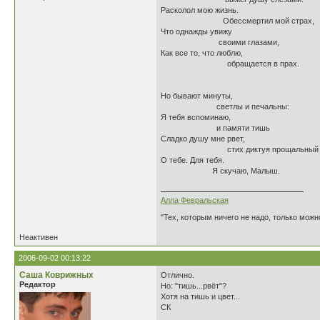
Расколол мою жизнь.
Обессмертил мой страх,
Что однажды увижу
своими глазами,
Как все то, что люблю,
обращается в прах.
Но бывают минуты,
светлы и печальны:
Я тебя вспоминаю,
и памяти тишь
Сладко душу мне рвет,
стих диктуя прощальный
О тебе. Для тебя.
Я скучаю, Малыш.
Алла Февральская
"Тех, которым ничего не надо, только можн
Неактивен
2006-09-02 00:13:22
Саша Коврижных
Отлично.
Редактор
Но: "тишь...рвёт"?
Хотя на тишь и цвет...
СК