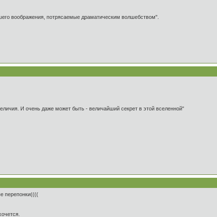
ашего воображения, потрясаемые драматическим волшебством".
 величия. И очень даже может быть - величайший секрет в этой вселенной"
е перепонки((((
хочется.