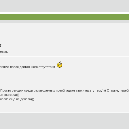
):
лись....
о пришла после длительного отсутствия.
) Просто сегодня среди размещаемых преобладают стихи на эту тему))) Старые, переб
х сказала)))
нализ ещё не делала)))