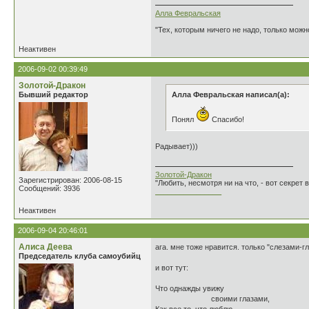
Алла Февральская
"Тех, которым ничего не надо, только можн
Неактивен
2006-09-02 00:39:49
Золотой-Дракон
Бывший редактор
Алла Февральская написал(а):
Понял
Спасибо!
Радывает)))
Золотой-Дракон
Зарегистрирован: 2006-08-15
"Любить, несмотря ни на что, - вот секрет
Сообщений: 3936
________________
Неактивен
2006-09-04 20:46:01
Алиса Деева
ага. мне тоже нравится. только "слезами-г
Председатель клуба самоубийц
и вот тут:
Что однажды увижу
своими глазами,