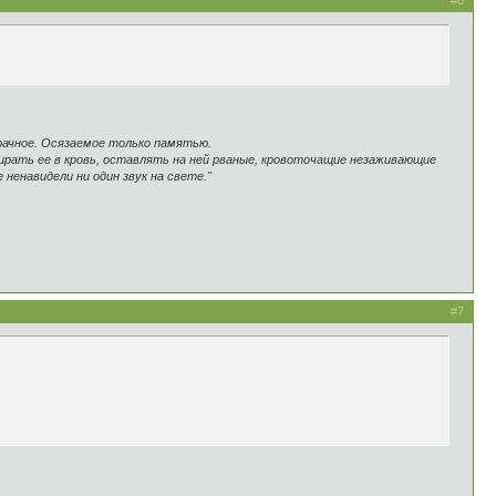
#6
зрачное. Осязаемое только памятью.
дирать ее в кровь, оставлять на ней рваные, кровоточащие незаживающие
 ненавидели ни один звук на свете."
#7