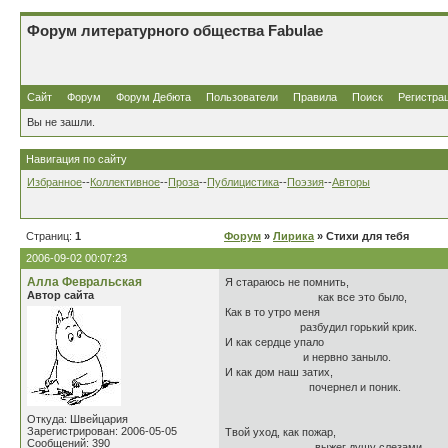
Форум литературного общества Fabulae
Сайт
Форум
Форум Дебюта
Пользователи
Правила
Поиск
Регистра
Вы не зашли.
Навигация по сайту
Избранное
--
Коллективное
--
Проза
--
Публицистика
--
Поэзия
--
Авторы
Страниц:
1
Форум
»
Лирика
» Стихи для тебя
2006-09-02 00:07:23
Алла Февральская
Я стараюсь не помнить,
Автор сайта
как все это было,
Как в то утро меня
разбудил горький крик.
И как сердце упало
и нервно заныло.
И как дом наш затих,
почернел и поник.
Откуда: Швейцария
Зарегистрирован: 2006-05-05
Твой уход, как пожар,
Сообщений: 390
выжег душу слезами.