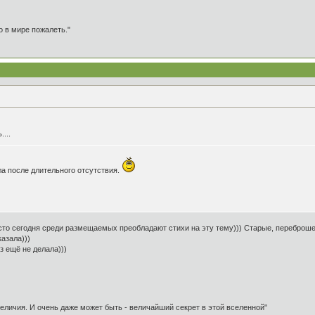
о в мире пожалеть."
...
ишла после длительного отсутствия.
осто сегодня среди размещаемых преобладают стихи на эту тему))) Старые, переброше
азала)))
з ещё не делала)))
 величия. И очень даже может быть - величайший секрет в этой вселенной"