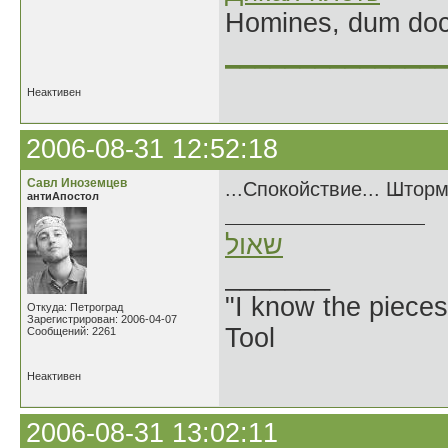
Homines, dum doce
______________
Неактивен
2006-08-31 12:52:18
Савл Иноземцев
...Спокойствие... Шторм
антиАпостол
שאול
_______
"I know the pieces
Откуда: Петроград
Зарегистрирован: 2006-04-07
Tool
Сообщений: 2261
Неактивен
2006-08-31 13:02:11