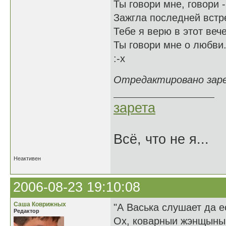
Ты говори мне, говори -
Зажгла последней встре
Тебе я верю в этот вече
Ты говори мне о любви
:-x
Отредактировано зарет
зарета
Всё, что не я...
Неактивен
2006-08-23 19:10:08
Саша Коврижных
"А Васька слушает да ес
Редактор
Ох, коварныи жэнщыны