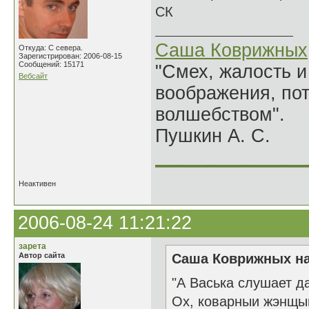
СК
Саша Коврижных
Откуда: С севера.
Зарегистрирован: 2006-08-15
Сообщений: 15171
"Смех, жалость и
Вебсайт
воображения, по
волшебством".
Пушкин А. С.
______________
Неактивен
2006-08-24 11:21:22
зарета
Автор сайта
Саша Коврижных на
"А Васька слушает да 
Ох, коварныи жэнщы