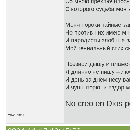
Со мною преключилось
С которого судьба моя 
Меня пороки тайные за
Но против них имею мн
И пародисты злобные 
Мой гениальный стих с
Поэзией дышу и пламе
Я длинно не пишу – лю
И день за днём несу ва
И чушь порю, и вздор м
No creo en Dios p
Неактивен