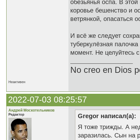
обезьянья оспа. В этой
коровье бешенство и ос
ветрянкой, опасаться о
И всё же следует сохра
туберкулёзная палочка
момент. Не целуйтесь с
No creo en Dios p
Неактивен
2022-07-03 08:25:57
Андрей Москотельников
Редактор
Gregor написал(а):
Я тоже трижды. А не
заразилась. Сын на 