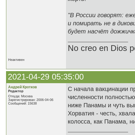
"В России говорят: еж
и помирать не в дикови
будет насчёт дожжичка
No creo en Dios p
Неактивен
2021-04-29 05:35:00
Андрей Кротков
С начала вакцинации пр
Редактор
численности полностью
Откуда: Москва
Зарегистрирован: 2006-04-06
Сообщений: 15638
ниже Панамы и чуть вы
Хорватия - честь, хвал
колосса, как Панама, н