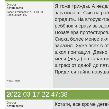
Gregor
Я тоже трижды. А неде
Автор сайта
заразилась. Сын на ра
Зарегистрирован: 2011-03-30
Сообщений: 485
оградить. На вторую-тр
ребёнок и сразу выздор
Позавчера протестиров
Сноха более менее акл
заразил. Хуже всех в э
школ притащил. Давно з
меня (деда) на каранти
штраф от одной до пяти
Придется тайно наруша
Неактивен
2022-03-17 22:47:38
Gregor
Кстати, все кроме дете
Автор сайта