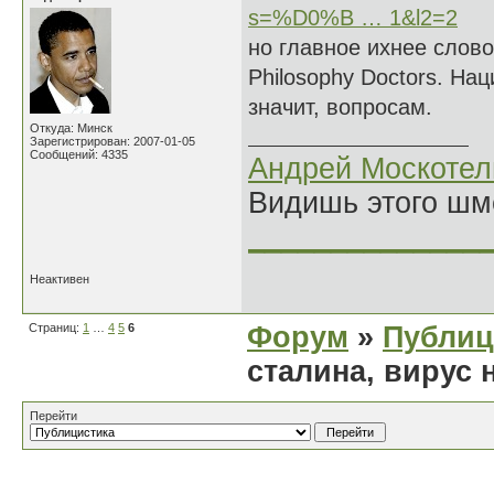
s=%D0%B … 1&l2=2
но главное ихнее слово 
Philosophy Doctors. На
значит, вопросам.
Откуда: Минск
Зарегистрирован: 2007-01-05
Сообщений: 4335
Андрей Москотел
Видишь этого шм
______________
Неактивен
Страниц:
1
…
4
5
6
Форум
»
Публиц
сталина, вирус 
Перейти