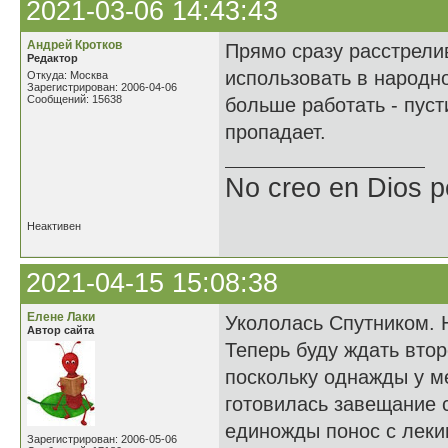
2021-03-06 14:43:43
Андрей Кротков
Прямо сразу расстрели
Редактор
использовать в народно
Откуда: Москва
Зарегистрирован: 2006-04-06
Сообщений: 15638
больше работать - пуст
пропадает.
No creo en Dios p
Неактивен
2021-04-15 15:08:38
Елене Лаки
Укололась Спутником. Н
Автор сайта
Теперь буду ждать втор
поскольку однажды у м
готовилась завещание с
единожды понос с леки
Зарегистрирован: 2006-05-06