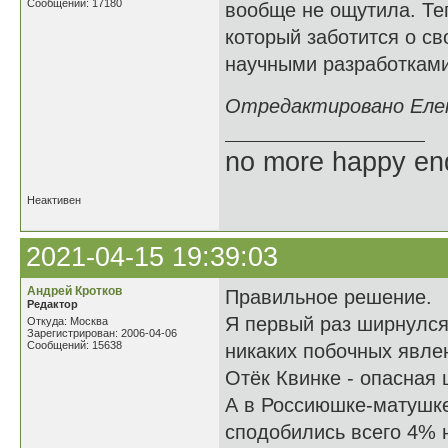
Сообщений: 17180
вообще не ощутила. Те
который заботится о с
научными разработками,
Отредактировано Елене
no more happy en
Неактивен
2021-04-15 19:39:03
Андрей Кротков
Правильное решение.
Редактор
Я первый раз ширнулся
Откуда: Москва
Зарегистрирован: 2006-04-06
Сообщений: 15638
никаких побочных явлен
Отёк Квинке - опасная 
А в Россиюшке-матушке
сподобились всего 4% 