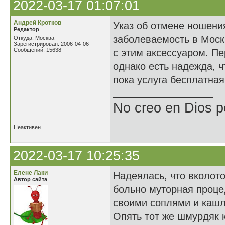
2022-03-17 01:07:01
Андрей Кротков
Указ об отмене ношени
Редактор
заболеваемость в Моск
Откуда: Москва
Зарегистрирован: 2006-04-06
Сообщений: 15638
с этим аксессуаром. П
однако есть надежда, ч
пока услуга бесплатная
No creo en Dios p
Неактивен
2022-03-17 10:25:35
Елене Лаки
Надеялась, что вколот
Автор сайта
больно муторная процед
своими соплями и кашля
Опять тот же шмурдяк 