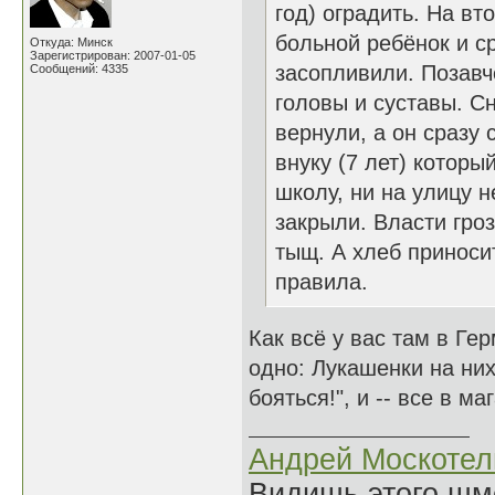
год) оградить. На вт
больной ребёнок и с
Откуда: Минск
Зарегистрирован: 2007-01-05
засопливили. Позавч
Сообщений: 4335
головы и суставы. С
вернули, а он сразу 
внуку (7 лет) которы
школу, ни на улицу н
закрыли. Власти гроз
тыщ. А хлеб приноси
правила.
Как всё у вас там в Ге
одно: Лукашенки на них
бояться!", и -- все в м
Андрей Москотел
Видишь этого шм