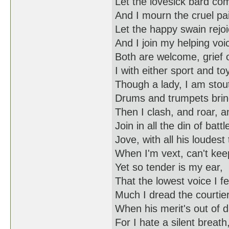
Let the lovesick bard com
And I mourn the cruel pa
Let the happy swain rejoi
And I join my helping voi
Both are welcome, grief o
I with either sport and toy
Though a lady, I am stou
Drums and trumpets brin
Then I clash, and roar, an
Join in all the din of battl
Jove, with all his loudest
When I'm vext, can't ke
Yet so tender is my ear,
That the lowest voice I fe
Much I dread the courtier
When his merit's out of d
For I hate a silent breath