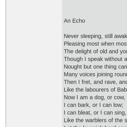
An Echo
Never sleeping, still awa
Pleasing most when most
The delight of old and yo
Though I speak without a
Nought but one thing ca
Many voices joining rou
Then I fret, and rave, an
Like the labourers of Bab
Now I am a dog, or cow,
I can bark, or I can low;
I can bleat, or I can sing,
Like the warblers of the s