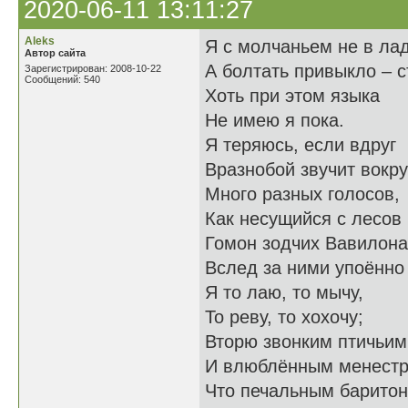
2020-06-11 13:11:27
Aleks
Я с молчаньем не в лад
Автор сайта
А болтать привыкло – с
Зарегистрирован: 2008-10-22
Сообщений: 540
Хоть при этом языка
Не имею я пока.
Я теряюсь, если вдруг
Вразнобой звучит вокру
Много разных голосов,
Как несущийся с лесов
Гомон зодчих Вавилона
Вслед за ними упоённо
Я то лаю, то мычу,
То реву, то хохочу;
Вторю звонким птичьим
И влюблённым менестр
Что печальным барито