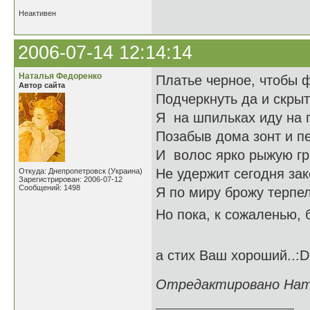
Неактивен
2006-07-14 12:14:14
Наталья Федоренко
Платье черное, чтобы 
Автор сайта
Подчеркнуть да и скрыт
Я на шпильках иду на п
Позабыв дома зонт и пе
И волос ярко рыжую гр
Не удержит сегодня зак
Откуда: Днепропетровск (Украина)
Зарегистрирован: 2006-07-12
Сообщений: 1498
Я по миру брожу терпе
Но пока, к сожаленью, б
а стих Ваш хороший..:D
Отредактировано Ната