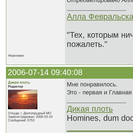
Отредактировано Алла 
Алла Февральск
"Тех, которым ни
пожалеть."
Неактивен
2006-07-14 09:40:08
Дикая плоть
Мне понравилось.
Редактор
Это - первая и Главна
Дикая плоть
Откуда: г. Долгопрудный МО
Homines, dum doce
Зарегистрирован: 2006-03-24
Сообщений: 5753
______________