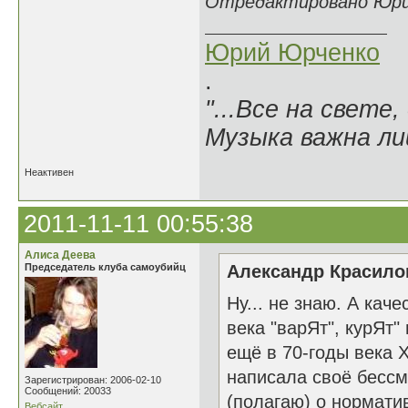
Отредактировано Юрий 
Юрий Юрченко
.
"...Все на свете,
Музыка важна лиш
Неактивен
2011-11-11 00:55:38
Алиса Деева
Председатель клуба самоубийц
Александр Красилов
Ну... не знаю. А кач
века "варЯт", курЯт"
ещё в 70-годы века X
написала своё бессме
Зарегистрирован: 2006-02-10
Сообщений: 20033
(полагаю) о норматив
Вебсайт