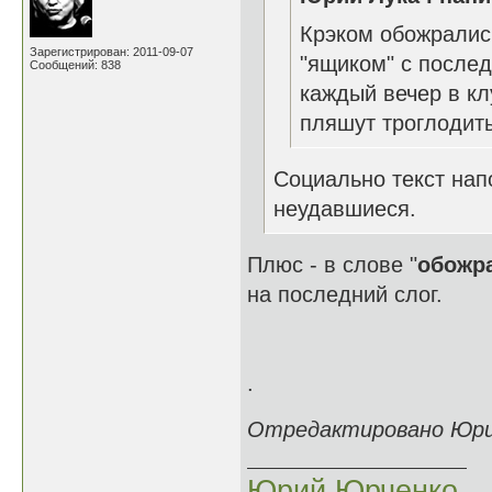
Крэком обожралис
Зарегистрирован: 2011-09-07
"ящиком" с послед
Сообщений: 838
каждый вечер в кл
пляшут троглодит
Социально текст напо
неудавшиеся.
Плюс - в слове "
обожр
на последний слог.
.
Отредактировано Юрий 
Юрий Юрченко