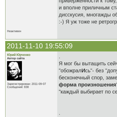
приверженности к тому,
и вполне приличным ст
дисскусия, многажды об
:-) Я уж тоже не ретрог
Неактивен
2011-11-10 19:55:09
Юрий Юрченко
.
Автор сайта
Я мог бы вытащить сейч
"обожрал
И
сь"- без "до
бесконечный спор, заме
форма произношения
Зарегистрирован: 2011-09-07
Сообщений: 838
"каждый выбирает по себ
.