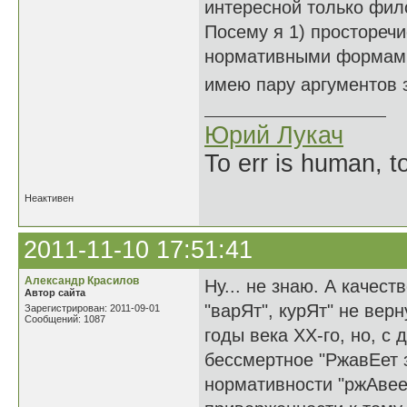
интересной только фил
Посему я 1) просторечи
нормативными формами.
имею пару аргументов з
Юрий Лукач
To err is human, to
Неактивен
2011-11-10 17:51:41
Александр Красилов
Ну... не знаю. А качест
Автор сайта
"варЯт", курЯт" не верн
Зарегистрирован: 2011-09-01
Сообщений: 1087
годы века XX-го, но, с
бессмертное "РжавЕет з
нормативности "ржАвеет