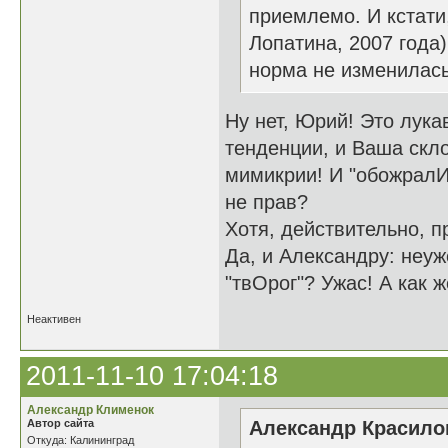
приемлемо. И кстати
Лопатина, 2007 года)
норма не изменилась
Ну нет, Юрий! Это лука
тенденции, и Ваша скл
мимикрии! И "обожралИс
не прав?
Хотя, действительно, п
Да, и Александру: неу
"твОрог"? Ужас! А как 
Неактивен
2011-11-10 17:04:18
Александр Клименок
Автор сайта
Александр Красилов
Откуда: Калининград