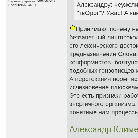
Зарегистрирован: 2007-02-10
Александру: неужели
Сообщений: 4610
"твОрог"? Ужас! А к
Принимаю, почему нет
беззаветный лингвоэкол
его лексического досто
предназначении Слова.
конформистов, болтунов 
подобных гонзописцев 
А перетекания норм, и
исчезновение плюсквам
Это есть признаки раб
энергичного организма,
понятные нам процессы
Александр Климе