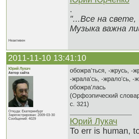
.
"...Все на свете,
Музыка важна лиш
Неактивен
2011-11-10 13:41:10
Юрий Лукач
обожра'ться, -жрусь, -ж
Автор сайта
-жрала'сь, -жрало'сь, -
обожра'лась
(Орфоэпический словарь
c. 321)
Откуда: Екатеринбург
Зарегистрирован: 2009-03-30
Сообщений: 4029
Юрий Лукач
To err is human, to