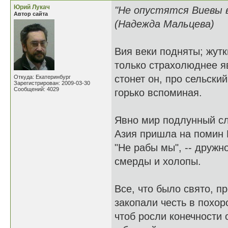
Юрий Лукач
"Не опустятся Виевы 
Автор сайта
(Надежда Мальцева)
Вия веки подняты; жутк
только страхолюднее я
стонет он, про сельски
Откуда: Екатеринбург
Зарегистрирован: 2009-03-30
Сообщений: 4029
горько вспоминая.
Явно мир подлунный сл
Азия пришла на помин 
"Не рабы мы", -- дружн
смерды и холопы.
Все, что было свято, п
закопали честь в похор
чтоб росли конечности 