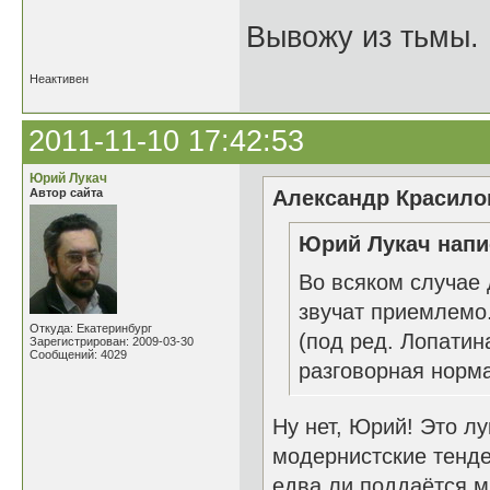
Вывожу из тьмы. 
Неактивен
2011-11-10 17:42:53
Юрий Лукач
Автор сайта
Александр Красилов
Юрий Лукач напи
Во всяком случае 
звучат приемлемо.
Откуда: Екатеринбург
(под ред. Лопатина
Зарегистрирован: 2009-03-30
Сообщений: 4029
разговорная норма
Ну нет, Юрий! Это лу
модернистские тенде
едва ли поддаётся м