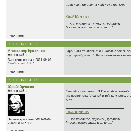
Отредактировано Юрий Юрченко (2011-10-
Юрий Юрченко
.
"...Все на свете, друг мой, пустяки, -
Музыка важна лишь и стихи..."
Неактивен
2011-10-16 13:44:34
Александр Красилов
Юра! Чего-то опять очень сложно так ты за
Автор сайта
идёт, декабрь ли...". Да, и запятушки там п
Зарегистрирован: 2011-09-01
Сообщений: 1087
Неактивен
2011-10-16 15:31:17
Юрий Юрченко
.
Автор сайта
Спасибо, поправил... "Ы" в ноябрях-декабр
и в песнях она (в одной и той же строке, в
ö-ö»
Юрий Юрченко
.
"...Все на свете, друг мой, пустяки, -
Зарегистрирован: 2011-09-07
Музыка важна лишь и стихи..."
Сообщений: 838