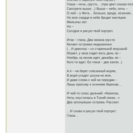
Глаза – ночь, грусть… (про цвет сказал поэ
Смотрите выше…) Выше – небо, ночь –
О ней – у Фета… Больше, вроде, незачем
Но мое сердце в небе бродит месяцем
Мильоны лет.
Но –
Сегодня я рисую твой портрет.
Итак – глаза. Два океана грусти
Качают островки недоуменья.
(…И девочка – со старенькой игрушкой
Играет, у окна сидит весь день ли –
Ноябрь за окном идет, декабрь ли –
Кого-то ждет. Ее глаза – две капли...)
А я – на берег списанный моряк,
В моря уходит шхуна не моя,
И даже слова с ней не передам –
Лишь прихожу к осенним берегам…
И чей-то голос дальний: «Капитан,
Ночь опустилась в Тихий океан...»
Два затонувших острова. Рассвет.
…И снова я рисую твой портрет:
Глаза…
.