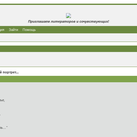
Приглашаем литераторов и сочувствующих!
ция
Зайти
Помощь
 портрет...
е,
,
…"