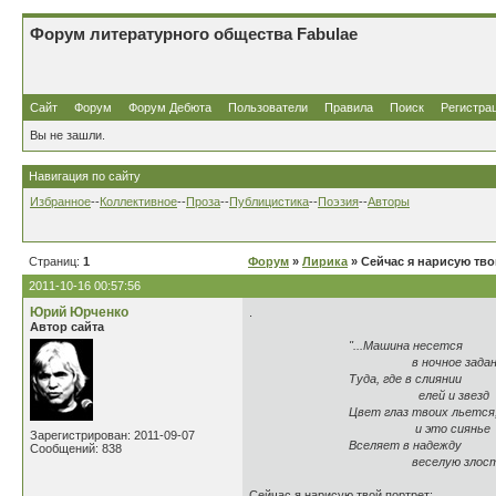
Форум литературного общества Fabulae
Сайт
Форум
Форум Дебюта
Пользователи
Правила
Поиск
Регистра
Вы не зашли.
Навигация по сайту
Избранное
--
Коллективное
--
Проза
--
Публицистика
--
Поэзия
--
Авторы
Страниц:
1
Форум
»
Лирика
» Сейчас я нарисую твой
2011-10-16 00:57:56
Юрий Юрченко
.
Автор сайта
"...Машина несется
в ночное задань
Туда, где в слиянии
елей и звезд
Цвет глаз твоих льется
и это сиянье
Зарегистрирован: 2011-09-07
Вселяет в надежду
Сообщений: 838
веселую злость
Сейчас я нарисую твой портрет: