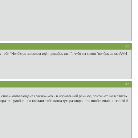
#2
 тебя "НоябЫрь за окном идёт, декабрь ли...", либо ты хотел "ноябрь за окнАМИ
#3
 своей «плавающей» гласной «ö» - в нормальной речи ее, почти нет, но в стихах
змера: оч. удобно - не хватает тебе слога для размера – ты всобачиваешь это «ö-ö-