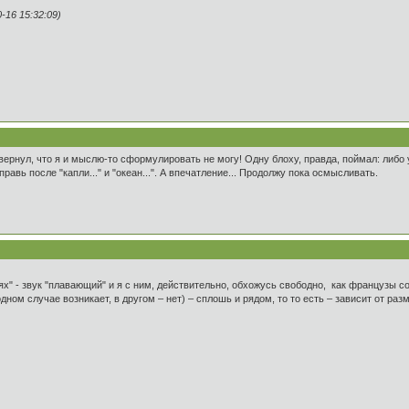
16 15:32:09)
вернул, что я и мыслю-то сформулировать не могу! Одну блоху, правда, поймал: либо у
оправь после "капли..." и "океан...". А впечатление... Продолжу пока осмысливать.
ях" - звук "плавающий" и я с ним, действительно, обхожусь свободно, как французы со
 одном случае возникает, в другом – нет) – сплошь и рядом, то то есть – зависит от ра