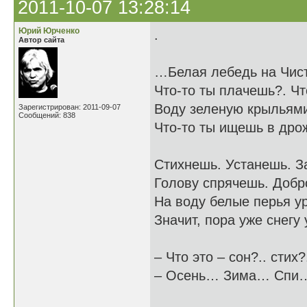
2011-10-07 13:28:14
Юрий Юрченко
.
Автор сайта
…Белая лебедь на Чис
Что-то ты плачешь?. Чт
Воду зеленую крыльям
Зарегистрирован: 2011-09-07
Сообщений: 838
Что-то ты ищешь в дро
Стихнешь. Устанешь. За
Голову спрячешь. Добр
На воду белые перья у
Значит, пора уже снегу
– Что это – сон?.. стих?
– Осень… Зима… Спи