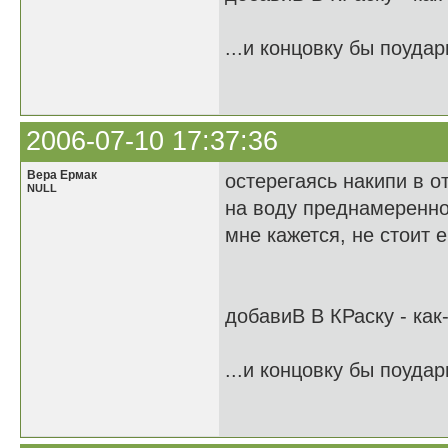
...и концовку бы поудар
2006-07-10 17:37:36
Вера Ермак
остерегаясь накипи в о
NULL
на воду преднамеренно
мне кажется, не стоит 
добавиВ В КРаску - как
...и концовку бы поудар