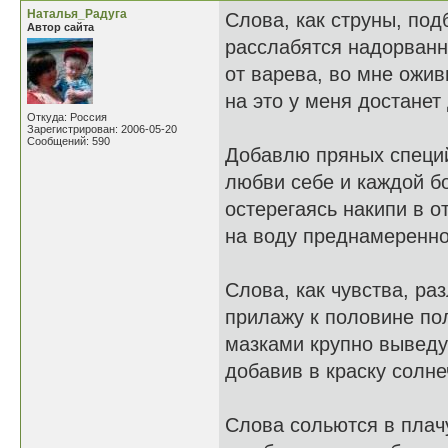
Наталья_Радуга
Слова, как струны, под
Автор сайта
расслабятся надорван
от варева, во мне ожив
на это у меня достанет 
Откуда: Россия
Зарегистрирован: 2006-05-20
Сообщений: 590
Добавлю пряных специ
любви себе и каждой б
остерегаясь накипи в о
на воду преднамеренно
Слова, как чувства, раз
прилажу к половине по
мазками крупно выведу
добавив в краску солне
Слова сольются в пла