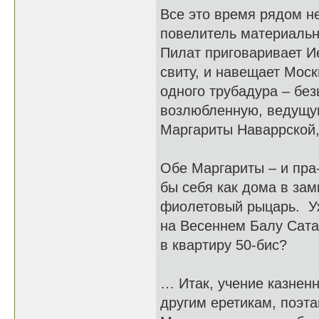
Все это время рядом н
повелитель материально
Пилат приговаривает И
свиту, и навещает Моск
одного трубадура – безы
возлюбленную, ведущую
Маргариты Наваррской,
Обе Маргариты – и пра
бы себя как дома в зам
фиолетовый рыцарь. Уж
на Весеннем Балу Сат
в квартиру 50-бис?
… Итак, учение казнен
другим еретикам, поэт