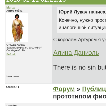
Mariza
Автор сайта
Юрий Лукач написал
Конечно, нужно прост
аналогичной ситуаци
С королем Артуром я у
Откуда: Хайфа
Зарегистрирован: 2010-01-07
Сообщений: 90
Алина Даниэль
Вебсайт
There is no sin bu
Неактивен
Страниц:
1
Форум
»
Публиц
прототипом фио
Перейти