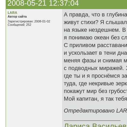
2008-05-21 12:37:04
LARA
А правда, что в глубин
Автор сайта
живут стихи? Я слышал
Зарегистрирован: 2008-01-02
Сообщений: 252
на языке нездешнем. В
я понимаю океан без сл
С приливом расставани
и ускользает в тени дна
меняя фазы и снимая 
с подводных миражей. 
где ты и я проснёмся з
туда, где некривые зер
покажут мир без грубо
Мой капитан, я так теб
Отредактировано LARA 
Лариса Васильев