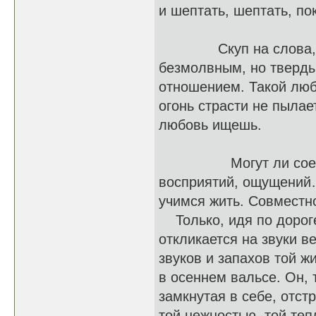
и шептать, шептать, п
Скуп на слова, на у
безмолвным, но тверды
отношением. Такой люб
огонь страсти не пылае
любовь ищешь.
Могут ли соединить
восприятий, ощущений…
учимся жить. Совместн
Только, идя по дороге
откликается на звуки 
звуков и запахов той ж
в осеннем вальсе. Он, 
замкнутая в себе, отст
той нежностью, той теп