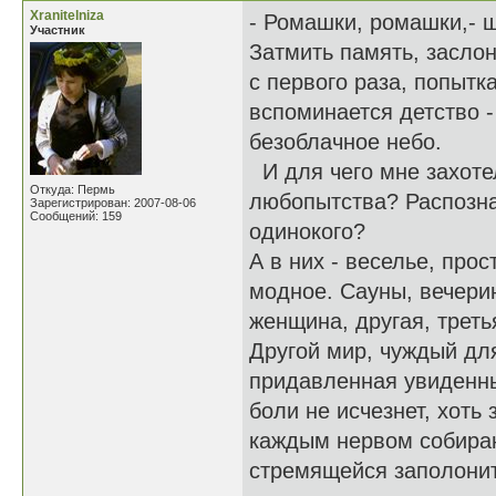
Xranitelniza
- Ромашки, ромашки,- 
Участник
Затмить память, засло
с первого раза, попытк
вспоминается детство -
безоблачное небо.
И для чего мне захоте
Откуда: Пермь
любопытства? Распозна
Зарегистрирован: 2007-08-06
Сообщений: 159
одинокого?
А в них - веселье, про
модное. Сауны, вечери
женщина, другая, треть
Другой мир, чуждый дл
придавленная увиденным
боли не исчезнет, хоть
каждым нервом собираю
стремящейся заполонит