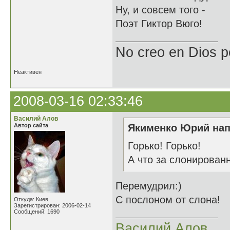
Ну, и совсем того -
Поэт Гиктор Вюго!
No creo en Dios p
Неактивен
2008-03-16 02:33:46
Василий Алов
Автор сайта
Якименко Юрий нап
Горько! Горько!
А что за слонирован
Перемудрил:)
С послоном от слона!
Откуда: Киев
Зарегистрирован: 2006-02-14
Сообщений: 1690
Василий Алов