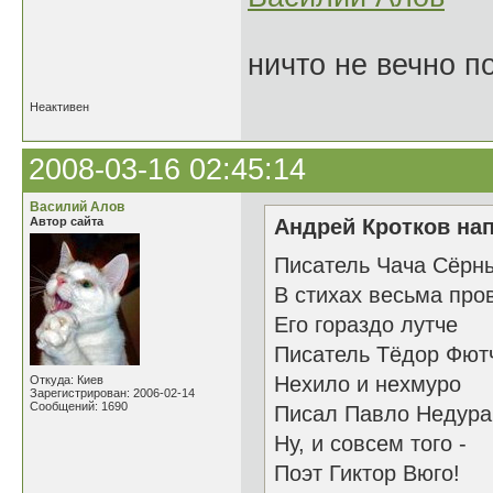
ничто не вечно п
Неактивен
2008-03-16 02:45:14
Василий Алов
Автор сайта
Андрей Кротков нап
Писатель Чача Сёрн
В стихах весьма про
Его гораздо лутче
Писатель Тёдор Фют
Нехило и нехмуро
Откуда: Киев
Зарегистрирован: 2006-02-14
Сообщений: 1690
Писал Павло Недура
Ну, и совсем того -
Поэт Гиктор Вюго!