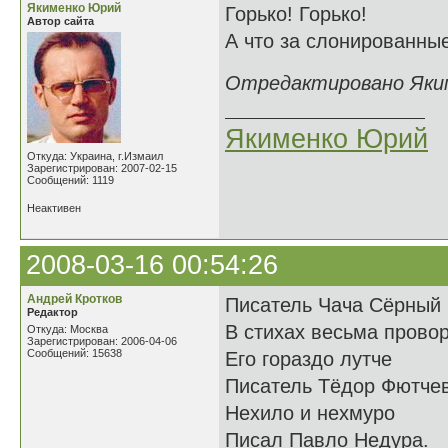
Якименко Юрий
Горько! Горько!
Автор сайта
А что за слонированны
Отредактировано Якиме
Якименко Юрий
Откуда: Украина, г.Измаил
Зарегистрирован: 2007-02-15
Сообщений: 1119
Неактивен
2008-03-16 00:54:26
Андрей Кротков
Писатель Чача Сёрный
Редактор
В стихах весьма прово
Откуда: Москва
Зарегистрирован: 2006-04-06
Сообщений: 15638
Его гораздо лутче
Писатель Тёдор Фютчев
Нехило и нехмуро
Писал Павло Недура.