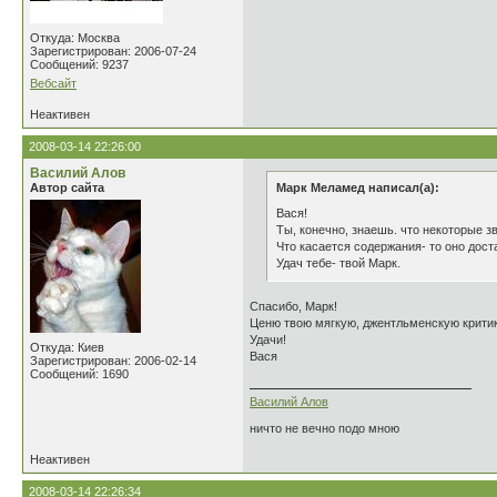
Откуда: Москва
Зарегистрирован: 2006-07-24
Сообщений: 9237
Вебсайт
Неактивен
2008-03-14 22:26:00
Василий Алов
Автор сайта
Марк Меламед написал(а):
Вася!
Ты, конечно, знаешь. что некоторые з
Что касается содержания- то оно дост
Удач тебе- твой Марк.
Спасибо, Марк!
Ценю твою мягкую, джентльменскую критик
Удачи!
Откуда: Киев
Вася
Зарегистрирован: 2006-02-14
Сообщений: 1690
Василий Алов
ничто не вечно подо мною
Неактивен
2008-03-14 22:26:34