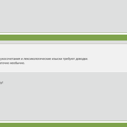
вукосочетания и лексикологические изыски требуют доводки.
аточно необычно.
у!