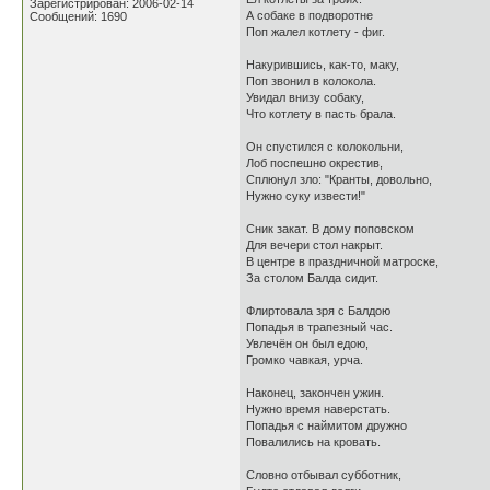
Зарегистрирован: 2006-02-14
А собаке в подворотне
Сообщений: 1690
Поп жалел котлету - фиг.
Накурившись, как-то, маку,
Поп звонил в колокола.
Увидал внизу собаку,
Что котлету в пасть брала.
Он спустился с колокольни,
Лоб поспешно окрестив,
Сплюнул зло: "Кранты, довольно,
Нужно суку извести!"
Сник закат. В дому поповском
Для вечери стол накрыт.
В центре в праздничной матроске,
За столом Балда сидит.
Флиртовала зря с Балдою
Попадья в трапезный час.
Увлечён он был едою,
Громко чавкая, урча.
Наконец, закончен ужин.
Нужно время наверстать.
Попадья с наймитом дружно
Повалились на кровать.
Словно отбывал субботник,