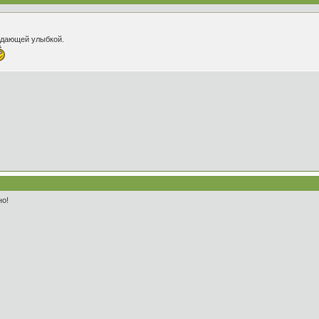
адающей улыбкой.
но!