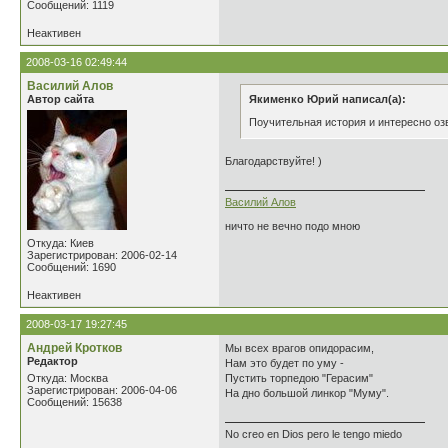
Сообщений: 1119
Неактивен
2008-03-16 02:49:44
Василий Алов
Автор сайта
Якименко Юрий написал(а):
Поучительная история и интересно оз
Благодарствуйте! )
Василий Алов
ничто не вечно подо мною
Откуда: Киев
Зарегистрирован: 2006-02-14
Сообщений: 1690
Неактивен
2008-03-17 19:27:45
Андрей Кротков
Мы всех врагов опидорасим,
Редактор
Нам это будет по уму -
Откуда: Москва
Пустить торпедою "Герасим"
Зарегистрирован: 2006-04-06
На дно большой линкор "Муму".
Сообщений: 15638
No creo en Dios pero le tengo miedo