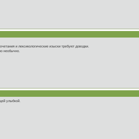
сочетания и лексикологические изыски требуют доводки.
но необычно.
щей улыбкой.