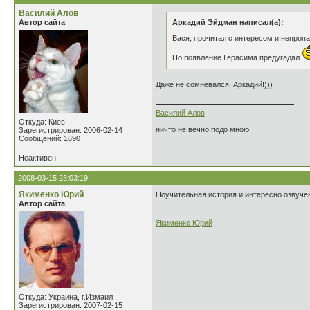
Василий Алов
Автор сайта
Аркадий Эйдман написал(а):
Вася, прочитал с интересом и непроп
Но появление Герасима предугадал
Даже не сомневался, Аркадий!)))
Василий Алов
Откуда: Киев
ничто не вечно подо мною
Зарегистрирован: 2006-02-14
Сообщений: 1690
Неактивен
2008-03-15 23:03:19
Якименко Юрий
Поучительная история и интересно озвуче
Автор сайта
Якименко Юрий
Откуда: Украина, г.Измаил
Зарегистрирован: 2007-02-15