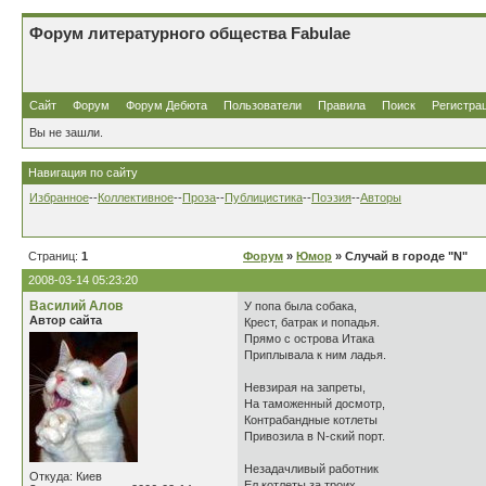
Форум литературного общества Fabulae
Сайт
Форум
Форум Дебюта
Пользователи
Правила
Поиск
Регистра
Вы не зашли.
Навигация по сайту
Избранное
--
Коллективное
--
Проза
--
Публицистика
--
Поэзия
--
Авторы
Страниц:
1
Форум
»
Юмор
» Случай в городе "N"
2008-03-14 05:23:20
Василий Алов
У попа была собака,
Автор сайта
Крест, батрак и попадья.
Прямо с острова Итака
Приплывала к ним ладья.
Невзирая на запреты,
На таможенный досмотр,
Контрабандные котлеты
Привозила в N-ский порт.
Незадачливый работник
Откуда: Киев
Ел котлеты за троих.