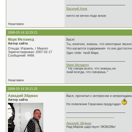
Василий Алов
ничто не вечно подо мною
Неактивен
2008-03-14 10:29:21
Марк Меламед
Вася!
Автор сайта
Ты, конечно, знаешь. что некоторые звуко
Откуда: Израиль, г Маалот
Что касается содержания- то оно достаточ
Зарегистрирован: 2007-02-17
Удач тебе- твой Марк.
Сообщений: 4466
Марк Меламед
" Не говори всего, что знаешь,но
знай всегда, что говоришь "
Неактивен
2008-03-14 20:21:25
Аркадий Эйдман
Вася, прочитал с интересом и непропадаю
Автор сайта
Но появление Герасима предугадал
___________________________
Аркадий Эйдман
Над Миром царствует ЛЮБОВЬ!