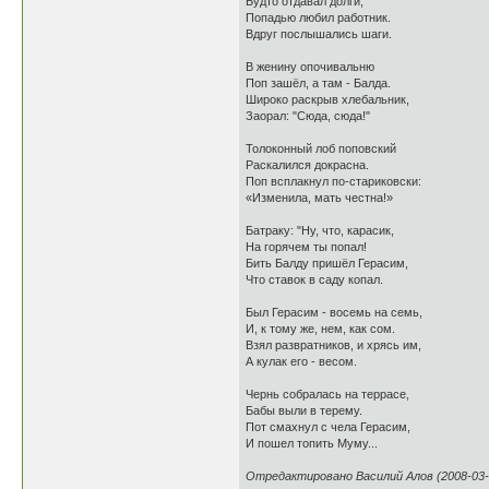
Будто отдавал долги,
Попадью любил работник.
Вдруг послышались шаги.
В женину опочивальню
Поп зашёл, а там - Балда.
Широко раскрыв хлебальник,
Заорал: "Сюда, сюда!"
Толоконный лоб поповский
Раскалился докрасна.
Поп всплакнул по-стариковски:
«Изменила, мать честна!»
Батраку: "Ну, что, карасик,
На горячем ты попал!
Бить Балду пришёл Герасим,
Что ставок в саду копал.
Был Герасим - восемь на семь,
И, к тому же, нем, как сом.
Взял развратников, и хрясь им,
А кулак его - весом.
Чернь собралась на террасе,
Бабы выли в терему.
Пот смахнул с чела Герасим,
И пошел топить Муму...
Отредактировано Василий Алов (2008-03-1