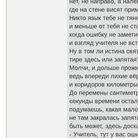
нет, не направо, а нале
где на стене висят при
Никто язык тебе не тяне
и меньше от тебя не ст
когда ошибку не замет
и взгляд учителя не вс
Ну в том ли истина свя
тире здесь или запятая
Молчи, и дольше прож
ведь впереди лихие вё
и коридоров километры.
До перемены сантимет
секунды времени остал
подумаешь, какая мало
не там закралась запят
быть может, здесь доск
- Учитель, тут у вас оши