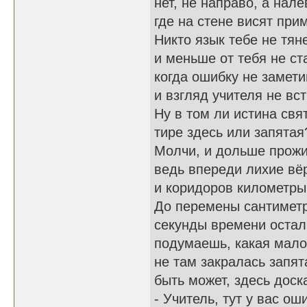
нет, не направо, а нале
где на стене висят при
Никто язык тебе не тяне
и меньше от тебя не ст
когда ошибку не замет
и взгляд учителя не вс
Ну в том ли истина свя
тире здесь или запятая
Молчи, и дольше прож
ведь впереди лихие вё
и коридоров километры.
До перемены сантимет
секунды времени остал
подумаешь, какая мало
не там закралась запят
быть может, здесь доск
- Учитель, тут у вас оши